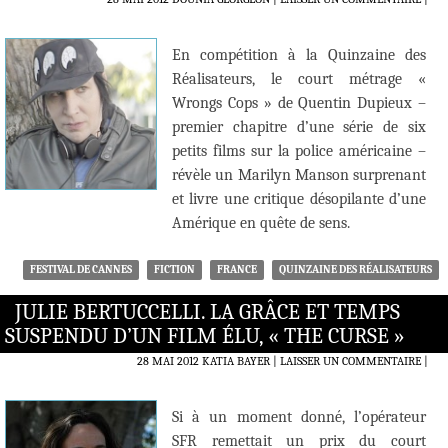
En compétition à la Quinzaine des
Réalisateurs, le court métrage «
Wrongs Cops » de Quentin Dupieux –
premier chapitre d’une série de six
petits films sur la police américaine –
révèle un Marilyn Manson surprenant
et livre une critique désopilante d’une
Amérique en quête de sens.
FESTIVAL DE CANNES
FICTION
FRANCE
QUINZAINE DES RÉALISATEURS
JULIE BERTUCCELLI. LA GRÂCE ET TEMPS
SUSPENDU D’UN FILM ÉLU, « THE CURSE »
28 MAI 2012
KATIA BAYER
LAISSER UN COMMENTAIRE
|
Si à un moment donné, l’opérateur
SFR remettait un prix du court