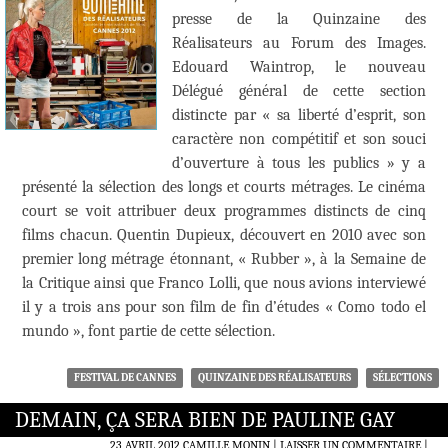
presse de la Quinzaine des
Réalisateurs au Forum des Images.
Edouard Waintrop, le nouveau
Délégué général de cette section
distincte par « sa liberté d’esprit, son
caractère non compétitif et son souci
d’ouverture à tous les publics » y a
présenté la sélection des longs et courts métrages. Le cinéma
court se voit attribuer deux programmes distincts de cinq
films chacun. Quentin Dupieux, découvert en 2010 avec son
premier long métrage étonnant, « Rubber », à la Semaine de
la Critique ainsi que Franco Lolli, que nous avions interviewé
il y a trois ans pour son film de fin d’études « Como todo el
mundo », font partie de cette sélection.
FESTIVAL DE CANNES
QUINZAINE DES RÉALISATEURS
SÉLECTIONS
DEMAIN, ÇA SERA BIEN DE PAULINE GAY
23 AVRIL 2012
CAMILLE MONIN
LAISSER UN COMMENTAIRE
|