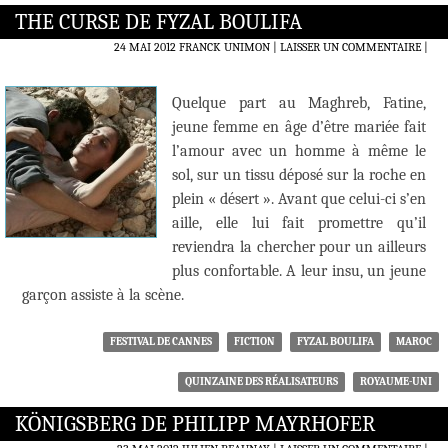
THE CURSE DE FYZAL BOULIFA
24 MAI 2012
FRANCK UNIMON
LAISSER UN COMMENTAIRE
|
Quelque part au Maghreb, Fatine,
jeune femme en âge d’être mariée fait
l’amour avec un homme à même le
sol, sur un tissu déposé sur la roche en
plein « désert ». Avant que celui-ci s’en
aille, elle lui fait promettre qu’il
reviendra la chercher pour un ailleurs
plus confortable. A leur insu, un jeune
garçon assiste à la scène.
FESTIVAL DE CANNES
FICTION
FYZAL BOULIFA
MAROC
QUINZAINE DES RÉALISATEURS
ROYAUME-UNI
KÖNIGSBERG DE PHILIPP MAYRHOFER