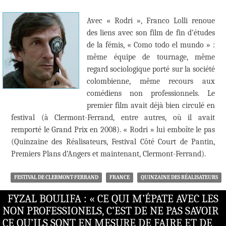
Avec « Rodri », Franco Lolli renoue
des liens avec son film de fin d’études
de la fémis, « Como todo el mundo » :
même équipe de tournage, même
regard sociologique porté sur la société
colombienne, même recours aux
comédiens non professionnels. Le
premier film avait déjà bien circulé en
festival (à Clermont-Ferrand, entre autres, où il avait
remporté le Grand Prix en 2008). « Rodri » lui emboîte le pas
(Quinzaine des Réalisateurs, Festival Côté Court de Pantin,
Premiers Plans d’Angers et maintenant, Clermont-Ferrand).
FESTIVAL DE CLERMONT-FERRAND
FRANCE
QUINZAINE DES RÉALISATEURS
FYZAL BOULIFA : « CE QUI M’ÉPATE AVEC LES
NON PROFESSIONELS, C’EST DE NE PAS SAVOIR
CE QU’ILS SONT EN MESURE DE FAIRE ET DE