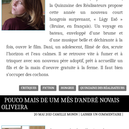
la Quinzaine des Réalisateurs propose
cette année un nouveau court
hongrois surprenant, « Lágy Eső »
(Bruine, en français). Un voyage en
bateau, enveloppé d’une brume et
d’une musique belle et déchirante à la
fois, ouvre le film. Dani, un adolescent, filmé de dos, scrute
l’horizon et l’eau calmes. Il se retrouve vite à fumer et à
trinquer avec son nouveau père adoptif, prêt à accueillir un
fils et de la main d’oeuvre gratuite à la ferme. Il faut bien
s’occuper des cochons.
CRITIQUES
FICTION
HONGRIE
QUINZAINE DES RÉALISATEURS
POUCO MAIS DE UM MÊS D’ANDRÉ NOVAIS
OLIVEIRA
20 MAI 2013
CAMILLE MONIN
LAISSER UN COMMENTAIRE
|