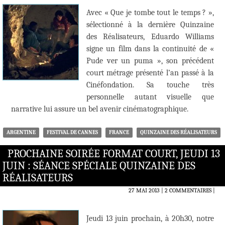
Avec « Que je tombe tout le temps ? »,
sélectionné à la dernière Quinzaine
des Réalisateurs, Eduardo Williams
signe un film dans la continuité de «
Pude ver un puma », son précédent
court métrage présenté l’an passé à la
Cinéfondation. Sa touche très
personnelle autant visuelle que
narrative lui assure un bel avenir cinématographique.
ARGENTINE
FESTIVAL DE CANNES
FRANCE
QUINZAINE DES RÉALISATEURS
PROCHAINE SOIRÉE FORMAT COURT, JEUDI 13
JUIN : SÉANCE SPÉCIALE QUINZAINE DES
RÉALISATEURS
27 MAI 2013
2 COMMENTAIRES
|
Jeudi 13 juin prochain, à 20h30, notre