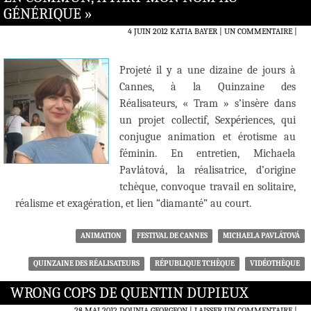
GÉNÉRIQUE »
4 JUIN 2012
KATIA BAYER
UN COMMENTAIRE
|
Projeté il y a une dizaine de jours à
Cannes, à la Quinzaine des
Réalisateurs, « Tram » s’insère dans
un projet collectif, Sexpériences, qui
conjugue animation et érotisme au
féminin. En entretien, Michaela
Pavlátová, la réalisatrice, d’origine
tchèque, convoque travail en solitaire,
réalisme et exagération, et lien “diamanté” au court.
ANIMATION
FESTIVAL DE CANNES
MICHAELA PAVLÁTOVÁ
QUINZAINE DES RÉALISATEURS
RÉPUBLIQUE TCHÈQUE
VIDÉOTHÈQUE
WRONG COPS DE QUENTIN DUPIEUX
28 MAI 2012
DOUNIA GEORGEON
LAISSER UN COMMENTAIRE
|