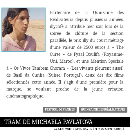
Partenaire de la Quinzaine des
Réalisateurs depuis plusieurs années,
illycafè a attribué hier soir, lors de la
soirée de clôture de la section
parallèle, le prix illy du court métrage
d’une valeur de 2500 euros à « The
Curse » de Fyzal Boulifa (Royaume-
Uni, Maroc), et une Mention Spéciale
à « Os Vivos Tambem Choram » (Les vivants pleurent aussi)
de Basil da Cunha (Suisse, Portugal), deux des dix films
sélectionnés cette année. Il s’agit d’une première pour la
marque, se voulant proche de la jeune création
cinématographique.
FESTIVAL DE CANNES
QUINZAINE DES RÉALISATEURS
TRAM DE MICHAELA PAVLÁTOVÁ
24 MAI 2012
KATIA BAYER
3 COMMENTAIRES
|