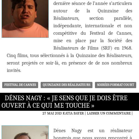
dernière séance de l’année s’articulera
autour de la Quinzaine des
Réalisateurs, section parallèle,
indépendante, internationale et non
compétitive du Festival de Cannes,
mise en place par la Société des
Réalisateurs de Films (SRF) en 1968.
Cinq films, tous sélectionnés à la Quinzaine des Réalisateurs,
seront projetés ce soir-là, en présence de de nos nombreux
invités.
FESTIVAL DE CANNES
QUINZAINE DES RÉALISATEURS
SOIRÉES FORMAT COURT
DÉNES NAGY : « JE SENS QUE JE DOIS ÊTRE
OUVERT À CE QUI ME TOUCHE »
27 MAI 2013
KATIA BAYER
LAISSER UN COMMENTAIRE
|
Dénes Nagy est un réalisateur
hongrois que nous avons rencontré à