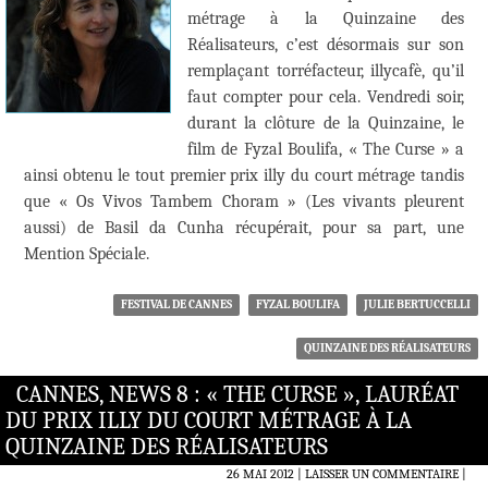
métrage à la Quinzaine des
Réalisateurs, c’est désormais sur son
remplaçant torréfacteur, illycafè, qu’il
faut compter pour cela. Vendredi soir,
durant la clôture de la Quinzaine, le
film de Fyzal Boulifa, « The Curse » a
ainsi obtenu le tout premier prix illy du court métrage tandis
que « Os Vivos Tambem Choram » (Les vivants pleurent
aussi) de Basil da Cunha récupérait, pour sa part, une
Mention Spéciale.
FESTIVAL DE CANNES
FYZAL BOULIFA
JULIE BERTUCCELLI
QUINZAINE DES RÉALISATEURS
CANNES, NEWS 8 : « THE CURSE », LAURÉAT
DU PRIX ILLY DU COURT MÉTRAGE À LA
QUINZAINE DES RÉALISATEURS
26 MAI 2012
LAISSER UN COMMENTAIRE
|