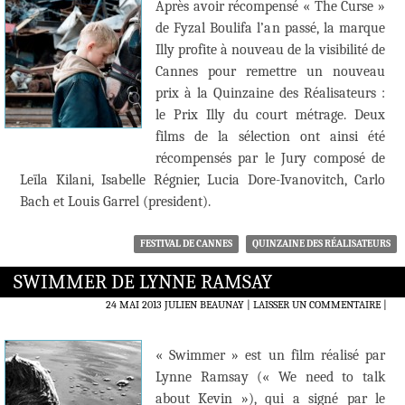
Après avoir récompensé « The Curse »
de Fyzal Boulifa l’an passé, la marque
Illy profite à nouveau de la visibilité de
Cannes pour remettre un nouveau
prix à la Quinzaine des Réalisateurs :
le Prix Illy du court métrage. Deux
films de la sélection ont ainsi été
récompensés par le Jury composé de
Leïla Kilani, Isabelle Régnier, Lucia Dore-Ivanovitch, Carlo
Bach et Louis Garrel (president).
FESTIVAL DE CANNES
QUINZAINE DES RÉALISATEURS
SWIMMER DE LYNNE RAMSAY
24 MAI 2013
JULIEN BEAUNAY
LAISSER UN COMMENTAIRE
|
« Swimmer » est un film réalisé par
Lynne Ramsay (« We need to talk
about Kevin »), qui a signé par le