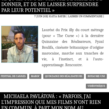
DONNER, ET DE ME LAISSER SURPRENDRE
PAR LEUR POTENTIEL »
7 JUIN 2012
KATIA BAYER
LAISSER UN COMMENTAIRE
|
Lauréat du Prix illy du court métrage
(pour « The Curse ») à la dernière
Quinzaine des Réalisateurs, Fyzal
Boulifa, cinéaste britannique d’origine
marocaine, marche aux tranches de
vie, à l’instinct, et à l’auto-
apprentissage. Rencontre.
FESTIVAL DE CANNES
MAROC
QUINZAINE DES RÉALISATEURS
ROYAUME-UNI
VIDÉOTHÈQUE
MICHAELA PAVLÁTOVÁ : « PARFOIS, J’AI
L’IMPRESSION QUE MES FILMS N’ONT RIEN
EN COMMUN, À PART MON NOM AU