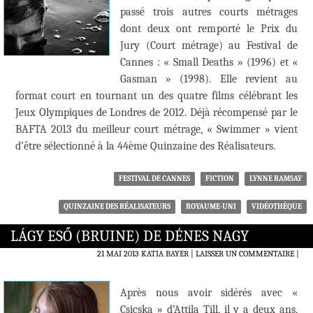
passé trois autres courts métrages
dont deux ont remporté le Prix du
Jury (Court métrage) au Festival de
Cannes : « Small Deaths » (1996) et «
Gasman » (1998). Elle revient au
format court en tournant un des quatre films célébrant les
Jeux Olympiques de Londres de 2012. Déjà récompensé par le
BAFTA 2013 du meilleur court métrage, « Swimmer » vient
d’être sélectionné à la 44ème Quinzaine des Réalisateurs.
FESTIVAL DE CANNES
FICTION
LYNNE RAMSAY
QUINZAINE DES RÉALISATEURS
ROYAUME-UNI
VIDÉOTHÈQUE
LÁGY ESŐ (BRUINE) DE DÉNES NAGY
21 MAI 2013
KATIA BAYER
LAISSER UN COMMENTAIRE
|
Après nous avoir sidérés avec «
Csicska » d’Attila Till, il y a deux ans,