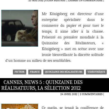
23 MAI 2012
JULIEN BEAUNAY
LAISSER UN COMMENTAIRE
|
Mr Königsberg est directeur d’une
entreprise spécialisée dans le
commerce du papier et pour tuer le
temps, il aime aller à la chasse.
Présenté en première mondiale à la
Quinzaine des Réalisateurs, «
Königsberg » met en scène avec une
ironie bienveillante la discrète solitude
d’un homme au milieu de ses semblables.
FICTION
FRANCE
QUINZAINE DES RÉALISATEURS
VIDÉOTHÈQUE
CANNES, NEWS 5 : QUINZAINE DES
RÉALISATEURS, LA SÉLECTION 2012
24 AVRIL 2012
2 COMMENTAIRES
|
Ce matin, se tenait la conférence de