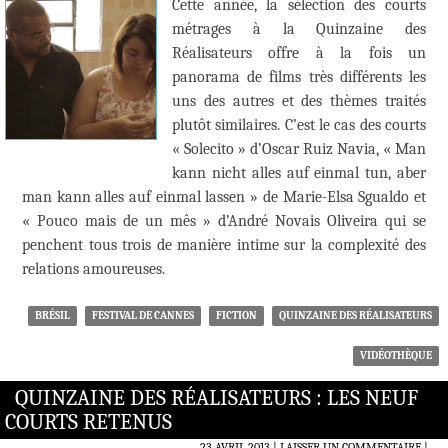
Cette année, la sélection des courts
métrages à la Quinzaine des
Réalisateurs offre à la fois un
panorama de films très différents les
uns des autres et des thèmes traités
plutôt similaires. C’est le cas des courts
« Solecito » d’Oscar Ruiz Navia, « Man
kann nicht alles auf einmal tun, aber
man kann alles auf einmal lassen » de Marie-Elsa Sgualdo et
« Pouco mais de un mês » d’André Novais Oliveira qui se
penchent tous trois de manière intime sur la complexité des
relations amoureuses.
BRÉSIL
FESTIVAL DE CANNES
FICTION
QUINZAINE DES RÉALISATEURS
VIDÉOTHÈQUE
QUINZAINE DES RÉALISATEURS : LES NEUF
COURTS RETENUS
23 AVRIL 2013
LAISSER UN COMMENTAIRE
|