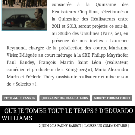
consacrée à la Quinzaine des
Réalisateurs. Cinq films, sélectionnés à
la Quinzaine des Réalisateurs entre
2011 et 2013, seront projetés ce soir-là,
au Studio des Ursulines (Paris, 5e), en
présence de nos invités : Laurence
Reymond, chargée de la présélection des courts, Marianne
Visier, Déléguée au court métrage à la SRF, Philipp Mayrhofer,
Paul Bandey, François Martin Saint Léon (réalisateur,
comédien et producteur de « Königsberg »), Maria Alexandra
Marin et Frédéric Théry (assistante réalisateur et mixeur son
de « Solecito »).
FESTIVAL DE CANNES
QUINZAINE DES RÉALISATEURS
SOIRÉES FORMAT COURT
QUE JE TOMBE TOUT LE TEMPS ? D’EDUARDO
WILLIAMS
2 JUIN 2013
FANNY BARROT
LAISSER UN COMMENTAIRE
|