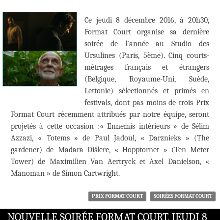
Ce jeudi 8 décembre 2016, à 20h30,
Format Court organise sa dernière
soirée de l’année au Studio des
Ursulines (Paris, 5ème). Cinq courts-
métrages français et étrangers
(Belgique, Royaume-Uni, Suède,
Lettonie) sélectionnés et primés en
festivals, dont pas moins de trois Prix
Format Court récemment attribués par notre équipe, seront
projetés à cette occasion :« Ennemis intérieurs » de Sélim
Azzazi, « Totems » de Paul Jadoul, « Darznieks » (The
gardener) de Madara Dišlere, « Hopptornet » (Ten Meter
Tower) de Maximilien Van Aertryck et Axel Danielson, «
Manoman » de Simon Cartwright.
PRIX FORMAT COURT
SOIRÉES FORMAT COURT
NOUVELLE SOIRÉE FORMAT COURT, JEUDI 8