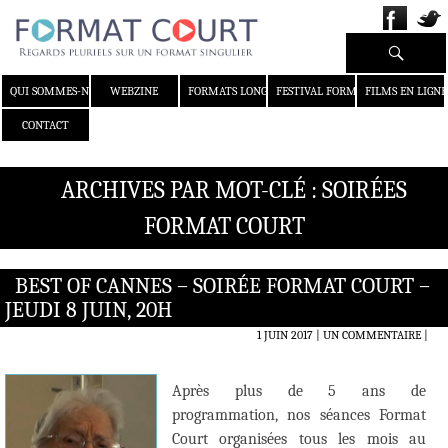
Recherche
ALLER AU CONTENU
QUI SOMMES-NOUS ?
WEBZINE
FORMATS LONGS
FESTIVAL FORMAT COURT
FILMS EN LIGNE
CONTACT
ARCHIVES PAR MOT-CLÉ : SOIRÉES
FORMAT COURT
BEST OF CANNES – SOIRÉE FORMAT COURT –
JEUDI 8 JUIN, 20H
1 JUIN 2017
UN COMMENTAIRE
|
Après plus de 5 ans de
programmation, nos séances Format
Court organisées tous les mois au