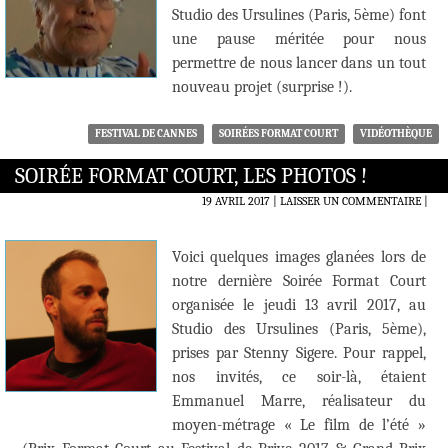
Studio des Ursulines (Paris, 5ème) font
une pause méritée pour nous
permettre de nous lancer dans un tout
nouveau projet (surprise !).
FESTIVAL DE CANNES
SOIRÉES FORMAT COURT
VIDÉOTHÈQUE
SOIRÉE FORMAT COURT, LES PHOTOS !
19 AVRIL 2017
LAISSER UN COMMENTAIRE
|
Voici quelques images glanées lors de
notre dernière Soirée Format Court
organisée le jeudi 13 avril 2017, au
Studio des Ursulines (Paris, 5ème),
prises par Stenny Sigere. Pour rappel,
nos invités, ce soir-là, étaient
Emmanuel Marre, réalisateur du
moyen-métrage « Le film de l’été »