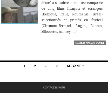
5ème) à sa soirée de rentrée, composée
de cinq films français et étrangers
(Belgique, Italie, Roumanie, Israël)
sélectionnés et primés en festival
(Clermont-Ferrand, Angers, Cannes,
Silhouette, Annecy, …).
SOIRÉES FORMAT COURT
Navigation
1
2
…
6
SUIVANT →
des
articles
CONTACTEZ-NOUS