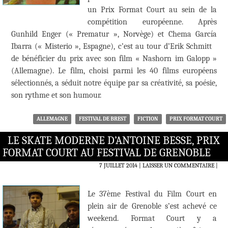
un Prix Format Court au sein de la
compétition européenne. Après
Gunhild Enger (« Prematur », Norvège) et Chema García
Ibarra (« Misterio », Espagne), c’est au tour d’Erik Schmitt
de bénéficier du prix avec son film « Nashorn im Galopp »
(Allemagne). Le film, choisi parmi les 40 films européens
sélectionnés, a séduit notre équipe par sa créativité, sa poésie,
son rythme et son humour.
ALLEMAGNE
FESTIVAL DE BREST
FICTION
PRIX FORMAT COURT
LE SKATE MODERNE D’ANTOINE BESSE, PRIX
FORMAT COURT AU FESTIVAL DE GRENOBLE
7 JUILLET 2014
LAISSER UN COMMENTAIRE
|
Le 37ème Festival du Film Court en
plein air de Grenoble s’est achevé ce
weekend. Format Court y a