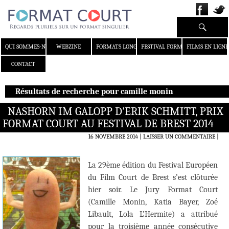
Recherche
ALLER AU CONTENU
QUI SOMMES-NOUS ?
WEBZINE
FORMATS LONGS
FESTIVAL FORMAT COURT
FILMS EN LIGNE
CONTACT
Résultats de recherche pour camille monin
NASHORN IM GALOPP D’ERIK SCHMITT, PRIX
FORMAT COURT AU FESTIVAL DE BREST 2014
16 NOVEMBRE 2014
LAISSER UN COMMENTAIRE
|
La 29ème édition du Festival Européen
du Film Court de Brest s’est clôturée
hier soir. Le Jury Format Court
(Camille Monin, Katia Bayer, Zoé
Libault, Lola L’Hermite) a attribué
pour la troisième année consécutive