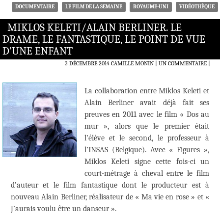
DOCUMENTAIRE
LE FILM DE LA SEMAINE
ROYAUME-UNI
VIDÉOTHÈQUE
MIKLOS KELETI/ALAIN BERLINER. LE
DRAME, LE FANTASTIQUE, LE POINT DE VUE
D’UNE ENFANT
3 DÉCEMBRE 2014
CAMILLE MONIN
UN COMMENTAIRE
|
La collaboration entre Miklos Keleti et
Alain Berliner avait déjà fait ses
preuves en 2011 avec le film « Dos au
mur », alors que le premier était
l’élève et le second, le professeur à
l’INSAS (Belgique). Avec « Figures »,
Miklos Keleti signe cette fois-ci un
court-métrage à cheval entre le film
d’auteur et le film fantastique dont le producteur est à
nouveau Alain Berliner, réalisateur de « Ma vie en rose » et «
J’aurais voulu être un danseur ».