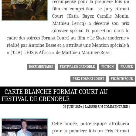
récompensé pour la première fois un
film en compétition. Le Jury Format
Court (Katia Bayer, Camille Monin,
Mathieu Lericq) a décerné son prix
(dossier spécial & projection dans le
cadre des soirées Format Court) au film « Le Skate moderne »
réalisé par Antoine Besse et a attribué une Mention spéciale à
« (T.I.A) THIS is Africa » de Matthieu Maunier-Rossi.
DOCUMENTAIRE
FESTIVAL DE GRENOBLE
FICTION
FRANCE
PRIX FORMAT COURT
VIDÉOTHÈQUE
CARTE BLANCHE FORMAT COURT AU
FESTIVAL DE GRENOBLE
19 JUIN 2014
LAISSER UN COMMENTAIRE
|
Cette année, notre équipe attribuera
pour la première fois un Prix Format