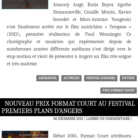
Amaury Augé, Katia Bayer, Agathe
Demanneville, Camille Monin, Xavier
Gourdet et Marc-Antoine Vaugeois)
s’est finalement arrêté sur le film autrichien « Trespass »
(2012), première réalisation de Paul Wenninger. Ce
chorégraphe et musicien qui expérimente depuis de
nombreuses années différents médiums s’est dirigé vers le
stop-motion et vient de présenter à Angers un film très soigné
et très maîtrisé.
ANIMATION
AUTRICHE
FESTIVAL D'ANGERS
FICTION
PRIX FORMAT COURT
NOUVEAU PRIX FORMAT COURT AU FESTIVAL
PREMIERS PLANS D’ANGERS
28 DÉCEMBRE 2013
LAISSER UN COMMENTAIRE
|
Début 2014, Format Court attribuera