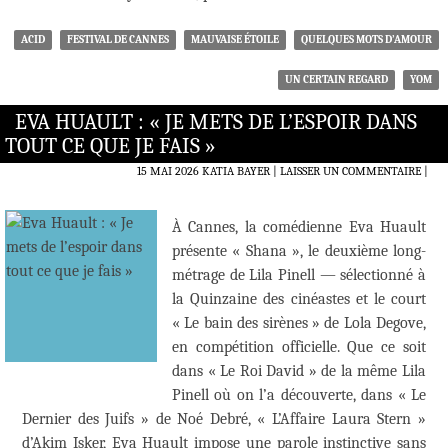
ACID
FESTIVAL DE CANNES
MAUVAISE ÉTOILE
QUELQUES MOTS D’AMOUR
UN CERTAIN REGARD
YOM
EVA HUAULT : « JE METS DE L’ESPOIR DANS
TOUT CE QUE JE FAIS »
15 MAI 2026
KATIA BAYER
LAISSER UN COMMENTAIRE
|
À Cannes, la comédienne Eva Huault
présente « Shana », le deuxième long-
métrage de Lila Pinell — sélectionné à
la Quinzaine des cinéastes et le court
« Le bain des sirènes » de Lola Degove,
en compétition officielle. Que ce soit
dans « Le Roi David » de la même Lila
Pinell où on l’a découverte, dans « Le
Dernier des Juifs » de Noé Debré, « L’Affaire Laura Stern »
d’Akim Isker, Eva Huault impose une parole instinctive sans