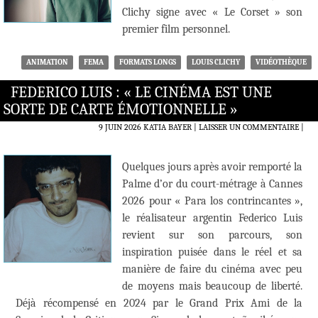
Clichy signe avec « Le Corset » son
premier film personnel.
ANIMATION
FEMA
FORMATS LONGS
LOUIS CLICHY
VIDÉOTHÈQUE
FEDERICO LUIS : « LE CINÉMA EST UNE
SORTE DE CARTE ÉMOTIONNELLE »
9 JUIN 2026
KATIA BAYER
LAISSER UN COMMENTAIRE
|
Quelques jours après avoir remporté la
Palme d’or du court-métrage à Cannes
2026 pour « Para los contrincantes »,
le réalisateur argentin Federico Luis
revient sur son parcours, son
inspiration puisée dans le réel et sa
manière de faire du cinéma avec peu
de moyens mais beaucoup de liberté.
Déjà récompensé en 2024 par le Grand Prix Ami de la