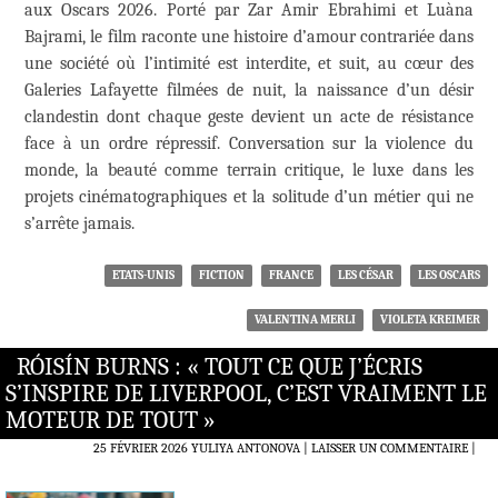
aux Oscars 2026. Porté par Zar Amir Ebrahimi et Luàna
Bajrami, le film raconte une histoire d’amour contrariée dans
une société où l’intimité est interdite, et suit, au cœur des
Galeries Lafayette filmées de nuit, la naissance d’un désir
clandestin dont chaque geste devient un acte de résistance
face à un ordre répressif. Conversation sur la violence du
monde, la beauté comme terrain critique, le luxe dans les
projets cinématographiques et la solitude d’un métier qui ne
s’arrête jamais.
ETATS-UNIS
FICTION
FRANCE
LES CÉSAR
LES OSCARS
VALENTINA MERLI
VIOLETA KREIMER
RÓISÍN BURNS : « TOUT CE QUE J’ÉCRIS
S’INSPIRE DE LIVERPOOL, C’EST VRAIMENT LE
MOTEUR DE TOUT »
25 FÉVRIER 2026
YULIYA ANTONOVA
LAISSER UN COMMENTAIRE
|