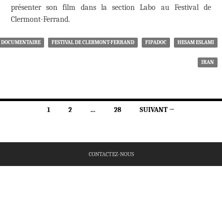
présenter son film dans la section Labo au Festival de
Clermont-Ferrand.
DOCUMENTAIRE
FESTIVAL DE CLERMONT-FERRAND
FIPADOC
HESAM ESLAMI
IRAN
Navigation
1
2
…
28
SUIVANT →
des
articles
CONTACTEZ-NOUS