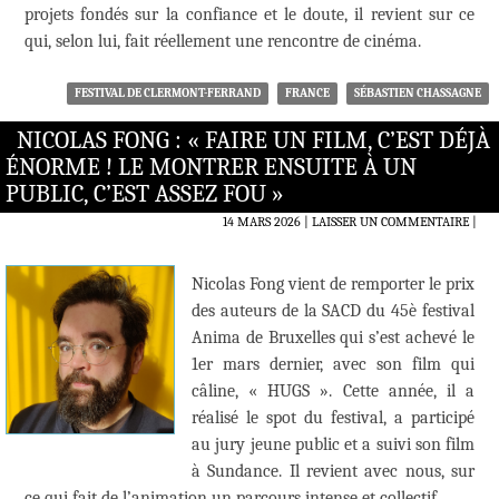
projets fondés sur la confiance et le doute, il revient sur ce
qui, selon lui, fait réellement une rencontre de cinéma.
FESTIVAL DE CLERMONT-FERRAND
FRANCE
SÉBASTIEN CHASSAGNE
NICOLAS FONG : « FAIRE UN FILM, C’EST DÉJÀ
ÉNORME ! LE MONTRER ENSUITE À UN
PUBLIC, C’EST ASSEZ FOU »
14 MARS 2026
LAISSER UN COMMENTAIRE
|
Nicolas Fong vient de remporter le prix
des auteurs de la SACD du 45è festival
Anima de Bruxelles qui s’est achevé le
1er mars dernier, avec son film qui
câline, « HUGS ». Cette année, il a
réalisé le spot du festival, a participé
au jury jeune public et a suivi son film
à Sundance. Il revient avec nous, sur
ce qui fait de l’animation un parcours intense et collectif.