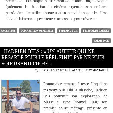
Semaine de la Critique pour Simon de la montaña, il évoque
également la situation du cinéma argentin, son enfance
passée dans les salles obscures et sa conviction que les films
doivent laisser au spectateur « un espace pour rêver ».
ARGENTINE
COMPÉTITION OFFICIELLE
FEDERICO LUIS
FESTIVAL DE CANNES
PALME D'OR
HADRIEN BELS : « UN AUTEUR QUI NE
REGARDE PLUS LE RÉEL FINIT PAR NE PLUS
VOIR GRAND-CHOSE »
9 JUIN 2026
KATIA BAYER
LAISSER UN COMMENTAIRE
|
Romancier remarqué avec Cinq dans
tes yeux puis Tibi la Blanche, Hadrien
Bels poursuit son exploration de
Marseille avec Nouvel Hair, son
premier court métrage, présenté en