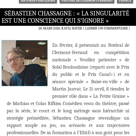
ANTONIN PERETJATKO
FESTIVAL DE CLERMONT-FERRAND
FRANCE
SÉBASTIEN CHASSAGNE : « LA SINGULARITÉ
EST UNE CONSCIENCE QUI S’IGNORE »
26 MARS 2026
KATIA BAYER
LAISSER UN COMMENTAIRE
|
En février, il présentait au Festival de
Clermont-Ferrand en compétition
nationale « Veuillez patienter » de
Solal Bouloudnine (reparti avec le Prix
du public et le Prix Canal+) et en
séance spéciale « Baise-en-ville » de
Martin Jauvat. Le 15 avril, il tiendra le
premier rôle dans « La Petite Graine »
de Mathias et Colas Rifkiss. Comédien venu du théâtre, passé
par la série, le court et le long métrage sans hiérarchie ni
stratégie préméditée, Sébastien Chassagne revendique un
rapport souple au jeu, au scénario et aux trajectoires
professionnelles. De sa formation à l’ESAD à son goût pour les