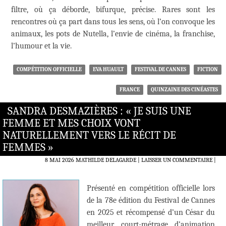
filtre, où ça déborde, bifurque, précise. Rares sont les
rencontres où ça part dans tous les sens, où l’on convoque les
animaux, les pots de Nutella, l’envie de cinéma, la franchise,
l’humour et la vie.
COMPÉTITION OFFICIELLE
EVA HUAULT
FESTIVAL DE CANNES
FICTION
FRANCE
QUINZAINE DES CINÉASTES
SANDRA DESMAZIÈRES : « JE SUIS UNE
FEMME ET MES CHOIX VONT
NATURELLEMENT VERS LE RÉCIT DE
FEMMES »
8 MAI 2026
MATHILDE DELAGARDE
LAISSER UN COMMENTAIRE
|
Présenté en compétition officielle lors
de la 78e édition du Festival de Cannes
en 2025 et récompensé d’un César du
meilleur court-métrage d’animation