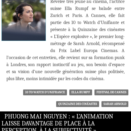
Révélée très jeune au cinéma, l’actrice
suisse Ella Rumpf se balade entre
Zurich et Paris. A Cannes, elle fait
partie des 10 to Watch d’Unifiante et
présente à la Quinzaine des cinéastes
« L’Espèce explosive », le premier long-
métrage de Sarah Arnold, récompensé
du Prix Label Europa Cinemas. A
l’occasion de cet entretien, elle revient sur sa formation punk
à Londres, son rapport instinctif au jeu, son besoin d’espace
et sa vision d’une nouvelle génération suisse plus politisée,
plus libre, moins intimidée par les codes du cinéma.
10 TO WATCH D’UNIFRANCE
ELLA RUMPF
FESTIVAL DE CANNES
QUINZAINE DES CINÉASTES
SARAH ARNOLD
PHUONG MAI NGUYEN : « L’ANIMATION
LAISSE DAVANTAGE DE PLACE À LA
PERCEPTION, À LA SUBJECTIVITÉ »