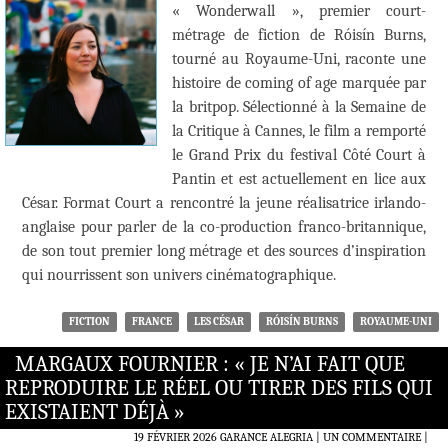
« Wonderwall », premier court-
métrage de fiction de Róisín Burns,
tourné au Royaume-Uni, raconte une
histoire de coming of age marquée par
la britpop. Sélectionné à la Semaine de
la Critique à Cannes, le film a remporté
le Grand Prix du festival Côté Court à
Pantin et est actuellement en lice aux
César. Format Court a rencontré la jeune réalisatrice irlando-
anglaise pour parler de la co-production franco-britannique,
de son tout premier long métrage et des sources d’inspiration
qui nourrissent son univers cinématographique.
FICTION
FRANCE
LES CÉSAR
RÓISÍN BURNS
ROYAUME-UNI
MARGAUX FOURNIER : « JE N’AI FAIT QUE
REPRODUIRE LE RÉEL OU TIRER DES FILS QUI
EXISTAIENT DÉJÀ »
19 FÉVRIER 2026
GARANCE ALEGRIA
UN COMMENTAIRE
|