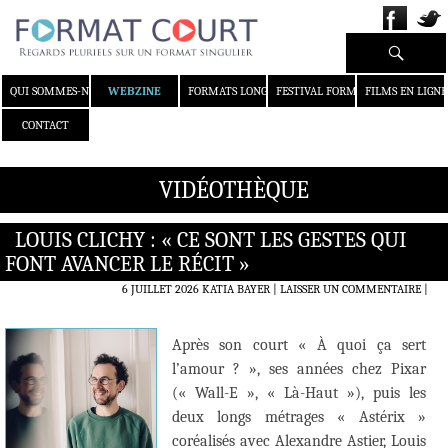
Recherche
ALLER AU CONTENU
QUI SOMMES-NOUS ?
WEBZINE
FORMATS LONGS
FESTIVAL FORMAT COURT
FILMS EN LIGNE
CONTACT
VIDÉOTHÈQUE
LOUIS CLICHY : « CE SONT LES GESTES QUI
FONT AVANCER LE RÉCIT »
6 JUILLET 2026
KATIA BAYER
LAISSER UN COMMENTAIRE
|
Après son court « À quoi ça sert
l’amour ? », ses années chez Pixar
(« Wall-E », « Là-Haut »), puis les
deux longs métrages « Astérix »
coréalisés avec Alexandre Astier, Louis