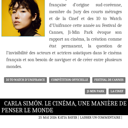
française d’origine sud-coréenne,
membre du Jury des courts métrages
et de la Cinef et des 10 to Watch
d’Unifrance cette année au Festival de
Cannes, Ji-Min Park évoque son
rapport au cinéma, la création comme
état permanent, la question de
l’invisibilité des acteurs et actrices asiatiques dans le cinéma
français et son besoin de naviguer et de créer entre plusieurs
mondes.
10 TO WATCH D’UNIFRANCE
COMPÉTITION OFFICIELLE
FESTIVAL DE CANNES
JI-MIN PARK
LA CINEF
CARLA SIMÓN. LE CINÉMA, UNE MANIÈRE DE
PENSER LE MONDE
25 MAI 2026
KATIA BAYER
LAISSER UN COMMENTAIRE
|