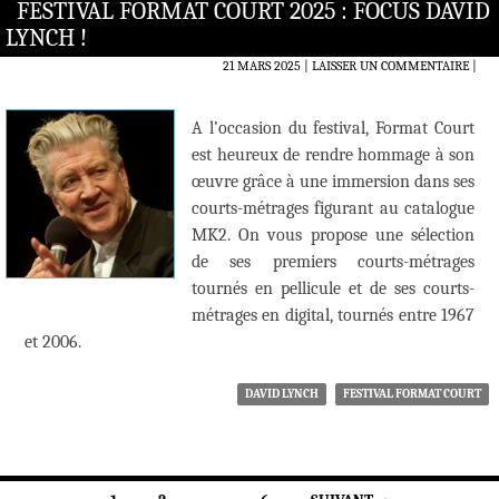
FESTIVAL FORMAT COURT 2025 : FOCUS DAVID
LYNCH !
21 MARS 2025
LAISSER UN COMMENTAIRE
|
A l’occasion du festival, Format Court
est heureux de rendre hommage à son
œuvre grâce à une immersion dans ses
courts-métrages figurant au catalogue
MK2. On vous propose une sélection
de ses premiers courts-métrages
tournés en pellicule et de ses courts-
métrages en digital, tournés entre 1967
et 2006.
DAVID LYNCH
FESTIVAL FORMAT COURT
Navigation