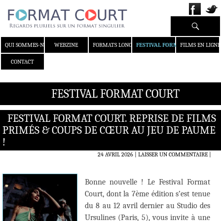
Recherche
ALLER AU CONTENU
QUI SOMMES-NOUS ?
WEBZINE
FORMATS LONGS
FESTIVAL FORMAT COURT
FILMS EN LIGNE
CONTACT
FESTIVAL FORMAT COURT
FESTIVAL FORMAT COURT. REPRISE DE FILMS
PRIMÉS & COUPS DE CŒUR AU JEU DE PAUME
!
24 AVRIL 2026
LAISSER UN COMMENTAIRE
|
Bonne nouvelle ! Le Festival Format
Court, dont la 7ème édition s’est tenue
du 8 au 12 avril dernier au Studio des
Ursulines (Paris, 5), vous invite à une