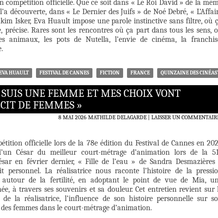
n compétition officielle. Que ce soit dans « Le Roi David » de la mê
 l’a découverte, dans « Le Dernier des Juifs » de Noé Debré, « L’Affai
kim Isker, Eva Huault impose une parole instinctive sans filtre, où 
, précise. Rares sont les rencontres où ça part dans tous les sens, 
es animaux, les pots de Nutella, l’envie de cinéma, la franchis
.
EVA HUAULT
FESTIVAL DE CANNES
FICTION
FRANCE
QUINZAINE DES CINÉAS
E SUIS UNE FEMME ET MES CHOIX VONT
CIT DE FEMMES »
8 MAI 2026
MATHILDE DELAGARDE
LAISSER UN COMMENTAIR
tition officielle lors de la 78e édition du Festival de Cannes en 20
’un César du meilleur court-métrage d’animation lors de la 5
sar en février dernier, « Fille de l’eau » de Sandra Desmazières
t personnel. La réalisatrice nous raconte l’histoire de la pressi
e autour de la fertilité, en adoptant le point de vue de Mia, u
e, à travers ses souvenirs et sa douleur. Cet entretien revient sur 
f de la réalisatrice, l’influence de son histoire personnelle sur s
e des femmes dans le court-métrage d’animation.