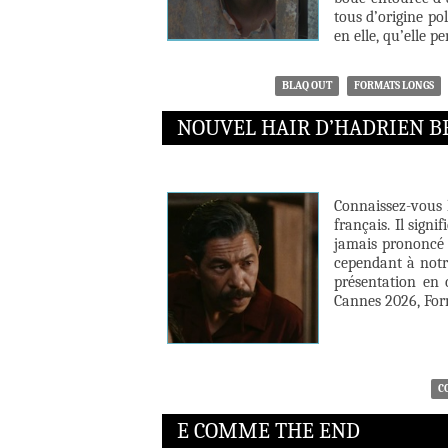
tous d’origine po
en elle, qu’elle p
BLAQ OUT
FORMATS LONGS
NOUVEL HAIR D’HADRIEN B
Connaissez-vous 
français. Il signi
jamais prononcé 
cependant à notre
présentation en 
Cannes 2026, Form
C
E COMME THE END