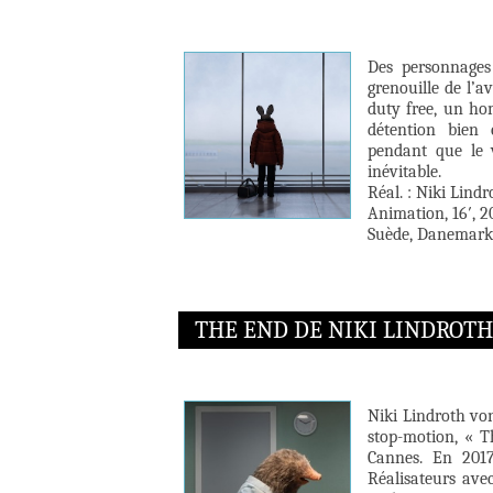
Des personnages
grenouille de l’
duty free, un hom
détention bien 
pendant que le 
inévitable.
Réal. : Niki Lind
Animation, 16′, 2
Suède, Danemark
THE END DE NIKI LINDROT
Niki Lindroth vo
stop-motion, « Th
Cannes. En 2017,
Réalisateurs av