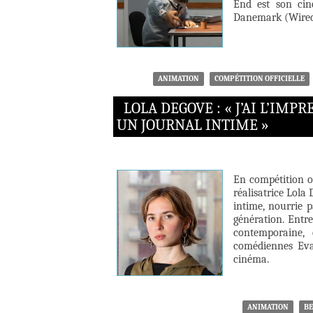
End est son cin
Danemark (Wired F
ANIMATION
COMPÉTITION OFFICIELLE
LOLA DEGOVE : « J’AI L’IM
UN JOURNAL INTIME »
En compétition of
réalisatrice Lola
intime, nourrie p
génération. Entre
contemporaine, 
comédiennes Eva
cinéma.
ANIMATION
BE