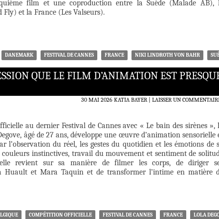
quième film et une coproduction entre la Suède (Malade AB), 
ly) et la France (Les Valseurs).
DANEMARK
FESTIVAL DE CANNES
FRANCE
NIKI LINDROTH VON BAHR
SU
PRESSION QUE LE FILM D’ANIMATION EST PRESQU
30 MAI 2026
KATIA BAYER
LAISSER UN COMMENTAIR
ficielle au dernier Festival de Cannes avec « Le bain des sirènes », 
 Degove, âgé de 27 ans, développe une œuvre d’animation sensorielle 
ar l’observation du réel, les gestes du quotidien et les émotions de 
 couleurs instinctives, travail du mouvement et sentiment de solitu
elle revient sur sa manière de filmer les corps, de diriger s
 Huault et Mara Taquin et de transformer l’intime en matière 
LGIQUE
COMPÉTITION OFFICIELLE
FESTIVAL DE CANNES
FRANCE
LOLA DEG