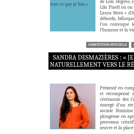
de Lola Degove, e
Lila Pinell où on
Laura Stern » d’A
déborde, bifurque
l’on convoque l
l’humour et la vie
COMPÉTITION OFFICIELLE
SANDRA DESMAZIÈRES : « J
NATURELLEMENT VERS LE RÉ
Présenté en compé
et récompensé d
cérémonie des Cé
émergé d’un réci
sociale féminin
plongeuse en apné
processus créati
œuvre et la plac