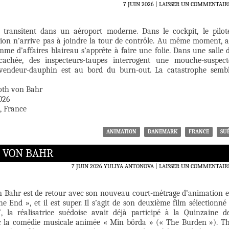
7 JUIN 2026
LAISSER UN COMMENTAIR
 transitent dans un aéroport moderne. Dans le cockpit, le pilot
avion n’arrive pas à joindre la tour de contrôle. Au même moment, 
me d’affaires blaireau s’apprête à faire une folie. Dans une salle 
cachée, des inspecteurs-taupes interrogent une mouche-suspect
vendeur-dauphin est au bord du burn-out. La catastrophe semb
roth von Bahr
026
, France
ANIMATION
DANEMARK
FRANCE
SU
H VON BAHR
7 JUIN 2026
YULIYA ANTONOVA
LAISSER UN COMMENTAIR
n Bahr est de retour avec son nouveau court-métrage d’animation 
e End », et il est super. Il s’agit de son deuxième film sélectionné
 la réalisatrice suédoise avait déjà participé à la Quinzaine d
ec la comédie musicale animée « Min börda » (« The Burden »). T