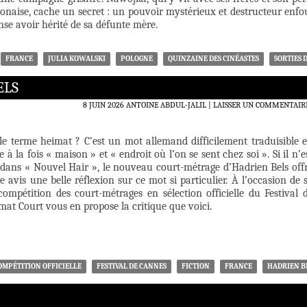
lonaise, cache un secret : un pouvoir mystérieux et destructeur enfo
ense avoir hérité de sa défunte mère.
FRANCE
JULIA KOWALSKI
POLOGNE
QUINZAINE DES CINÉASTES
SORTIES 
ELS
8 JUIN 2026
ANTOINE ABDUL-JALIL
LAISSER UN COMMENTAIR
le terme heimat ? C’est un mot allemand difficilement traduisible 
fie à la fois « maison » et « endroit où l’on se sent chez soi ». Si il n’e
dans « Nouvel Hair », le nouveau court-métrage d’Hadrien Bels off
 avis une belle réflexion sur ce mot si particulier. À l’occasion de 
compétition des court-métrages en sélection officielle du Festival 
at Court vous en propose la critique que voici.
OMPÉTITION OFFICIELLE
FESTIVAL DE CANNES
FICTION
FRANCE
HADRIEN B