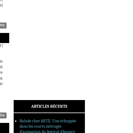
ACTUALITÉS
ui
CRITIQUES
DOSSIERS
INTERVIEWS
DVD
REPORTAGES
SORTIES DVD
E
|
FORMATS LONGS
FESTIVAL FORMAT COURT
en
st
FILMS EN LIGNE
re
sa
CONTACT
de
ARTICLES RÉCENTS
ELS
Balade chez ARTE. Une échappée
dans les courts métrages
d’animation du festival d’Annecy