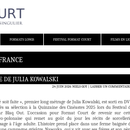
FORMATS LONGS
FESTIVAL FORMAT COURT
FILMS EN LI
 FRANCE
E DE JULIA KOWALSKI
24 JUIN 2026
NIELS GOY
LAISSER UN COMMENTAIR
soit faite », premier long-métrage de Julia Kowalski, est sorti en D
ès sa sélection à la Quinzaine des Cinéastes 2025 lors du Festival 
ar Blaq Out. L’occasion pour Format Court de revenir sur cet
co-polonaise qui remet au goût du jour les récits de sorcelleri
sage à l’âge adulte. L’histoire prend place dans une ferme baignée 
ne campagne grisâtre. Nawojka, qui y vit avec ses frères et son pèr