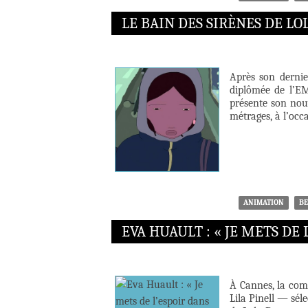
LE BAIN DES SIRÈNES DE LO
Après son dernie
diplômée de l’E
présente son nouv
métrages, à l’occ
ANIMATION
BE
EVA HUAULT : « JE METS DE 
À Cannes, la com
Lila Pinell — sél