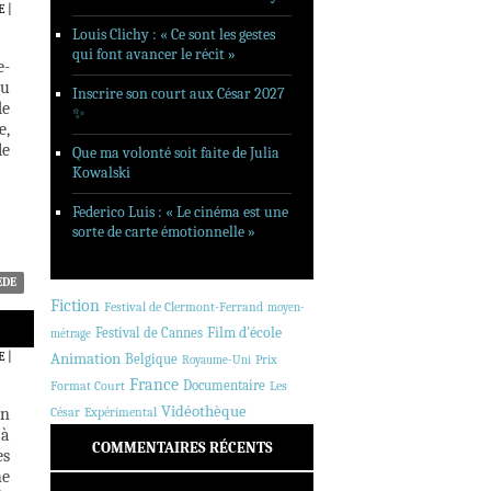
E
|
Louis Clichy : « Ce sont les gestes
qui font avancer le récit »
e-
au
Inscrire son court aux César 2027
de
✨
e,
le
Que ma volonté soit faite de Julia
Kowalski
Federico Luis : « Le cinéma est une
sorte de carte émotionnelle »
ÈDE
Fiction
Festival de Clermont-Ferrand
moyen-
Festival de Cannes
Film d'école
métrage
E
|
Animation
Belgique
Prix
Royaume-Uni
France
Documentaire
Format Court
Les
Vidéothèque
en
César
Expérimental
 à
COMMENTAIRES RÉCENTS
es
he