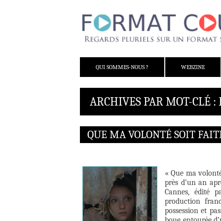
ALLER AU CONTENU
QUI SOMMES-NOUS ?
WEBZINE
ARCHIVES PAR MOT-CLÉ :
QUE MA VOLONTÉ SOIT FAIT
« Que ma volonté 
près d’un an apr
Cannes, édité p
production fran
possession et pas
boue entourée d’u