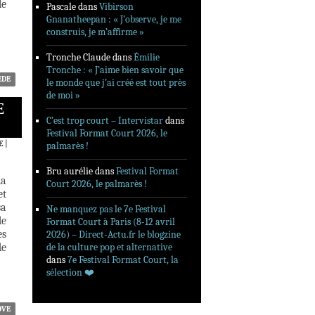
le
Pascale
dans
Vibirson
Gnanatheepan : « J’observe, je me
construis, je m’affirme »
Tronche Claude
dans
Émilie
Tronche : « J’aime bien savoir que
ÈDE
le monde que j’ai créé est tout près
de moi »
E
C’est trop court – Intervistar
dans
Festival Format Court 2026, le
E
|
palmarès !
Bru aurélie
dans
Festival Format
la
Court 2026, le palmarès !
et
sa
Ne manquez pas le 7e Festival
de
Format Court à Paris (8-12 avril
es
2026) – Direct-Actu.fr le blogzine
de
de la culture pop et alternative
dans
7e Festival Format Court, la
sélection ❤️‍
OVE