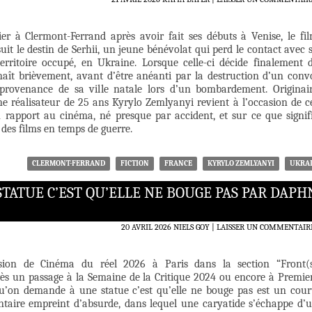
ier à Clermont-Ferrand après avoir fait ses débuts à Venise, le fi
uit le destin de Serhii, un jeune bénévolat qui perd le contact avec 
erritoire occupé, en Ukraine. Lorsque celle-ci décide finalement 
renaît brièvement, avant d’être anéanti par la destruction d’un conv
provenance de sa ville natale lors d’un bombardement. Originai
ne réalisateur de 25 ans Kyrylo Zemlyanyi revient à l’occasion de c
n rapport au cinéma, né presque par accident, et sur ce que signif
 des films en temps de guerre.
CLERMONT-FERRAND
FICTION
FRANCE
KYRYLO ZEMLYANYI
UKRA
TATUE C’EST QU’ELLE NE BOUGE PAS PAR DAPH
20 AVRIL 2026
NIELS GOY
LAISSER UN COMMENTAIR
asion de Cinéma du réel 2026 à Paris dans la section “Front(
près un passage à la Semaine de la Critique 2024 ou encore à Premie
u’on demande à une statue c’est qu’elle ne bouge pas est un cour
aire empreint d’absurde, dans lequel une caryatide s’échappe d’