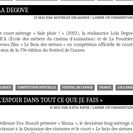
LA DEGOVE
23 MAI 2026
MATHILDE DELAGARDE
LAISSER UN COMMENTAIR
r court-métrage « Sale pluie ! » (2022), la réalisatrice Lola Degov
MCA (École des métiers du cinéma d’animation) et de La Poudrièr
eau film « Le Bain des sirènes » en compétition officielle de court
asion de la 79e édition du Festival de Cannes.
LGIQUE
COMPÉTITION OFFICIELLE
FESTIVAL DE CANNES
FRANCE
LOLA DEG
L’ESPOIR DANS TOUT CE QUE JE FAIS »
15 MAI 2026
KATIA BAYER
LAISSER UN COMMENTAIR
édienne Eva Huault présente « Shana », le deuxième long-métrage 
ectionné à la Quinzaine des cinéastes et le court « Le bain des sirènes