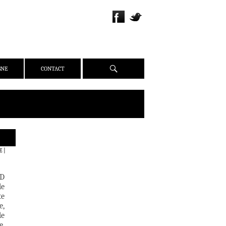
Recherche
GNE
CONTACT
QUI SOMMES-NOUS ?
E
|
PRÉSENTATION
ÉQUIPE
VD
PRESSE
de
te
PARTENAIRES
e,
WEBZINE
de
e,