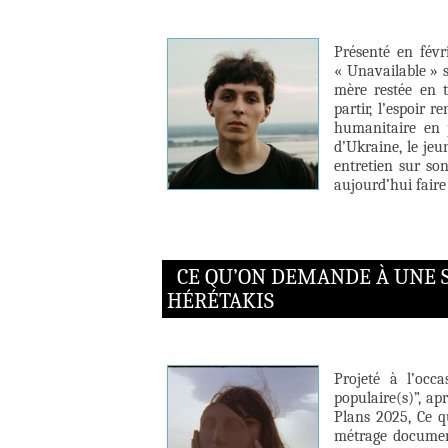
Présenté en févr
« Unavailable » s
mère restée en t
partir, l’espoir 
humanitaire en 
d’Ukraine, le jeu
entretien sur so
aujourd’hui faire
CE QU’ON DEMANDE À UNE S
HÉRÉTAKIS
Projeté à l’occ
populaire(s)”, a
Plans 2025, Ce q
métrage document