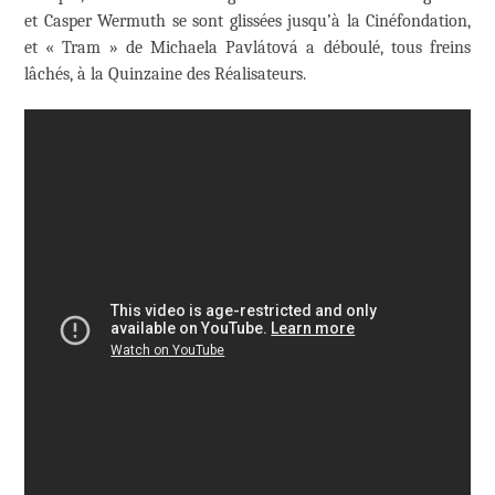
et Casper Wermuth se sont glissées jusqu’à la Cinéfondation,
et « Tram » de Michaela Pavlátová a déboulé, tous freins
lâchés, à la Quinzaine des Réalisateurs.