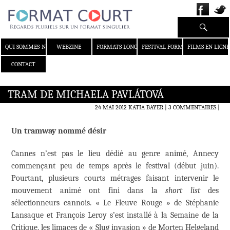
Recherche
ALLER AU CONTENU
QUI SOMMES-NOUS ?
WEBZINE
FORMATS LONGS
FESTIVAL FORMAT COURT
FILMS EN LIGNE
CONTACT
TRAM DE MICHAELA PAVLÁTOVÁ
24 MAI 2012
KATIA BAYER
3 COMMENTAIRES
|
Un tramway nommé désir
Cannes n’est pas le lieu dédié au genre animé, Annecy
commençant peu de temps après le festival (début juin).
Pourtant, plusieurs courts métrages faisant intervenir le
mouvement animé ont fini dans la
short list
des
sélectionneurs cannois. « Le Fleuve Rouge » de Stéphanie
Lansaque et François Leroy s’est installé à la Semaine de la
Critique, les limaces de « Slug invasion » de Morten Helgeland