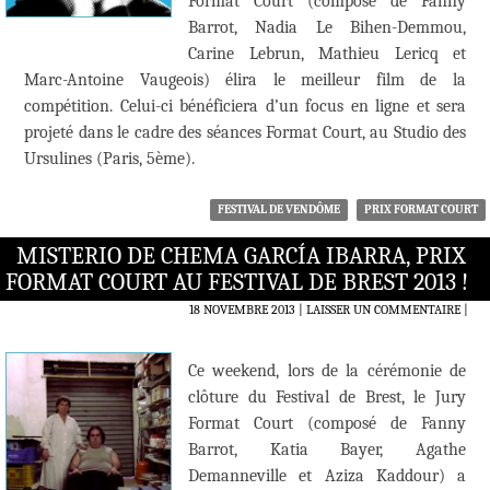
Format Court (composé de Fanny
Barrot, Nadia Le Bihen-Demmou,
Carine Lebrun, Mathieu Lericq et
Marc-Antoine Vaugeois) élira le meilleur film de la
compétition. Celui-ci bénéficiera d’un focus en ligne et sera
projeté dans le cadre des séances Format Court, au Studio des
Ursulines (Paris, 5ème).
FESTIVAL DE VENDÔME
PRIX FORMAT COURT
MISTERIO DE CHEMA GARCÍA IBARRA, PRIX
FORMAT COURT AU FESTIVAL DE BREST 2013 !
18 NOVEMBRE 2013
LAISSER UN COMMENTAIRE
|
Ce weekend, lors de la cérémonie de
clôture du Festival de Brest, le Jury
Format Court (composé de Fanny
Barrot, Katia Bayer, Agathe
Demanneville et Aziza Kaddour) a