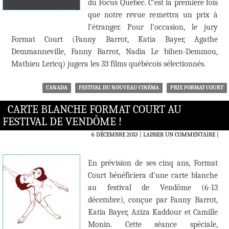
du Focus Québec. C’est la première fois
que notre revue remettra un prix à
l’étranger. Pour l’occasion, le jury
Format Court (Fanny Barrot, Katia Bayer, Agathe
Demmanneville, Fanny Barrot, Nadia Le bihen-Demmou,
Mathieu Lericq) jugera les 33 films québécois sélectionnés.
CANADA
FESTIVAL DU NOUVEAU CINÉMA
PRIX FORMAT COURT
CARTE BLANCHE FORMAT COURT AU
FESTIVAL DE VENDÔME !
6 DÉCEMBRE 2013
LAISSER UN COMMENTAIRE
|
En prévision de ses cinq ans, Format
Court bénéficiera d’une carte blanche
au festival de Vendôme (6-13
décembre), conçue par Fanny Barrot,
Katia Bayer, Aziza Kaddour et Camille
Monin. Cette séance spéciale,