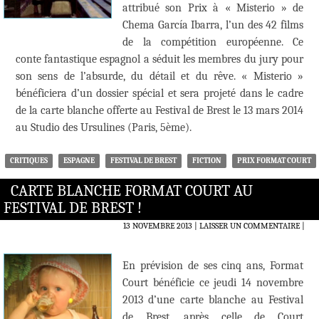
attribué son Prix à « Misterio » de
Chema García Ibarra, l’un des 42 films
de la compétition européenne. Ce
conte fantastique espagnol a séduit les membres du jury pour
son sens de l’absurde, du détail et du rêve. « Misterio »
bénéficiera d’un dossier spécial et sera projeté dans le cadre
de la carte blanche offerte au Festival de Brest le 13 mars 2014
au Studio des Ursulines (Paris, 5ème).
CRITIQUES
ESPAGNE
FESTIVAL DE BREST
FICTION
PRIX FORMAT COURT
CARTE BLANCHE FORMAT COURT AU
FESTIVAL DE BREST !
13 NOVEMBRE 2013
LAISSER UN COMMENTAIRE
|
En prévision de ses cinq ans, Format
Court bénéficie ce jeudi 14 novembre
2013 d’une carte blanche au Festival
de Brest, après celle de Court