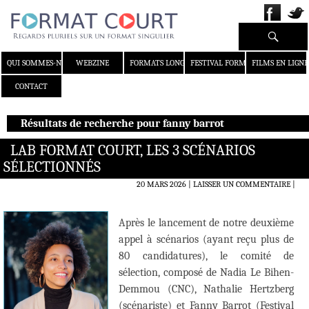
Recherche
ALLER AU CONTENU
QUI SOMMES-NOUS ?
WEBZINE
FORMATS LONGS
FESTIVAL FORMAT COURT
FILMS EN LIGNE
CONTACT
Résultats de recherche pour fanny barrot
LAB FORMAT COURT, LES 3 SCÉNARIOS
SÉLECTIONNÉS
20 MARS 2026
LAISSER UN COMMENTAIRE
|
Après le lancement de notre deuxième
appel à scénarios (ayant reçu plus de
80 candidatures), le comité de
sélection, composé de Nadia Le Bihen-
Demmou (CNC), Nathalie Hertzberg
(scénariste) et Fanny Barrot (Festival