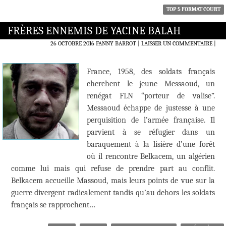
TOP 5 FORMAT COURT
FRÈRES ENNEMIS DE YACINE BALAH
26 OCTOBRE 2016
FANNY BARROT
LAISSER UN COMMENTAIRE
|
France, 1958, des soldats français
cherchent le jeune Messaoud, un
renégat FLN “porteur de valise”.
Messaoud échappe de justesse à une
perquisition de l’armée française. Il
parvient à se réfugier dans un
baraquement à la lisière d’une forêt
où il rencontre Belkacem, un algérien
comme lui mais qui refuse de prendre part au conflit.
Belkacem accueille Massoud, mais leurs points de vue sur la
guerre divergent radicalement tandis qu’au dehors les soldats
français se rapprochent…