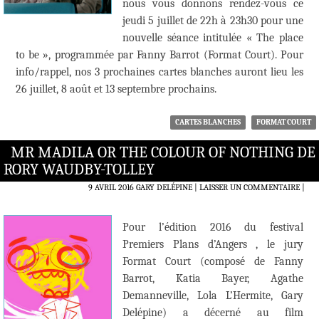
nous vous donnons rendez-vous ce
jeudi 5 juillet de 22h à 23h30 pour une
nouvelle séance intitulée « The place
to be », programmée par Fanny Barrot (Format Court). Pour
info/rappel, nos 3 prochaines cartes blanches auront lieu les
26 juillet, 8 août et 13 septembre prochains.
CARTES BLANCHES
FORMAT COURT
MR MADILA OR THE COLOUR OF NOTHING DE
RORY WAUDBY-TOLLEY
9 AVRIL 2016
GARY DELÉPINE
LAISSER UN COMMENTAIRE
|
Pour l’édition 2016 du festival
Premiers Plans d’Angers , le jury
Format Court (composé de Fanny
Barrot, Katia Bayer, Agathe
Demanneville, Lola L’Hermite, Gary
Delépine) a décerné au film