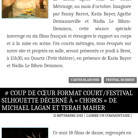
Métrange, au mois d’octobre. Imaginée
par Fanny Barrot, Katia Bayer, Agathe
Demanneville et Nadia Le Bihen-
Demmou, cette séance spéciale
interroge en six films français et étrangers le rapport au corps
et à la mise en scène. Ces courts métrages, tous évoqués sur
notre site et projetés en salle, seront présentés ce jeudi à Brest,
à 15h30, au Quartz (Petit théâtre), en présence de Katia Bayer
et Nadia Le Bihen-Demmou.
CARTES BLANCHES
FESTIVAL DE BREST
# COUP DE CŒUR FORMAT COURT/FESTIVAL
SILHOUETTE DÉCERNÉ À « CHOROS » DE
MICHAEL LAGAN ET TERAH MAHER
11 SEPTEMBRE 2012
LAISSER UN COMMENTAIRE
|
Ce sont 18 films de danse, regroupés en