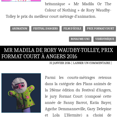
britannique « Mr Madila Or The
Colour of Nothing » de Rory Waudby-
Tolley le prix du meilleur court métrage d’animation.
ANIMATION
FESTIVAL D'ANGERS
FILM D'ÉCOLE
PRIX FORMAT COURT
ROYAUME-UNI
VIDÉOTHÈQUE
MR MADILA DE RORY WAUDBY-TOLLEY, PRIX
FORMAT COURT À ANGERS 2016
31 JANVIER 2016
LAISSER UN COMMENTAIRE
|
Parmi les courts-métrages retenus
dans la catégorie des Plans animés de
la 28ème édition du Festival d’Angers,
le jury Format Court (composé cette
année de Fanny Barrot, Katia Bayer,
Agathe Demmanneville, Gary Delepine
et Lola L’Hermite) a choisi de