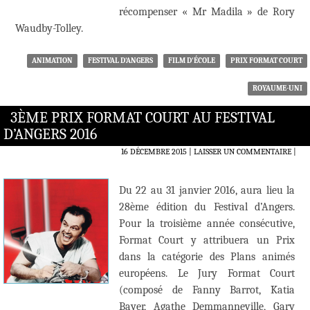
récompenser « Mr Madila » de Rory
Waudby-Tolley.
ANIMATION
FESTIVAL D'ANGERS
FILM D'ÉCOLE
PRIX FORMAT COURT
ROYAUME-UNI
3ÈME PRIX FORMAT COURT AU FESTIVAL
D’ANGERS 2016
16 DÉCEMBRE 2015
LAISSER UN COMMENTAIRE
|
Du 22 au 31 janvier 2016, aura lieu la
28ème édition du Festival d’Angers.
Pour la troisième année consécutive,
Format Court y attribuera un Prix
dans la catégorie des Plans animés
européens. Le Jury Format Court
(composé de Fanny Barrot, Katia
Bayer, Agathe Demmanneville, Gary