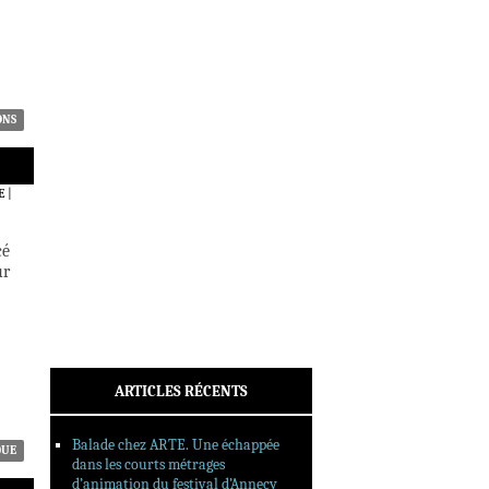
ACTUALITÉS
CRITIQUES
DOSSIERS
INTERVIEWS
REPORTAGES
ONS
SORTIES DVD
FORMATS LONGS
E
|
FESTIVAL FORMAT COURT
cé
FILMS EN LIGNE
ur
CONTACT
ARTICLES RÉCENTS
Balade chez ARTE. Une échappée
QUE
dans les courts métrages
d’animation du festival d’Annecy