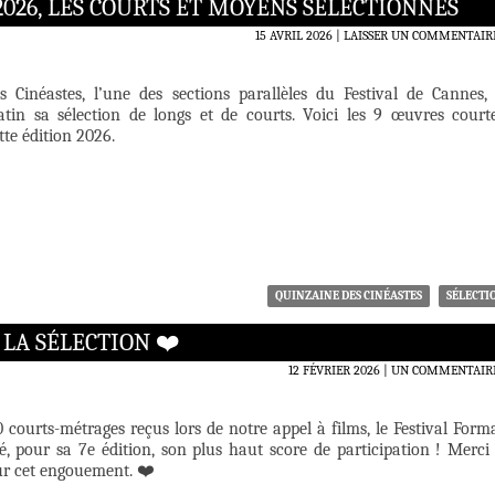
2026, LES COURTS ET MOYENS SÉLECTIONNÉS
15 AVRIL 2026
LAISSER UN COMMENTAIR
 Cinéastes, l’une des sections parallèles du Festival de Cannes,
in sa sélection de longs et de courts. Voici les 9 œuvres court
te édition 2026.
QUINZAINE DES CINÉASTES
SÉLECTI
LA SÉLECTION ❤️‍
12 FÉVRIER 2026
UN COMMENTAIR
 courts-métrages reçus lors de notre appel à films, le Festival Form
é, pour sa 7e édition, son plus haut score de participation ! Merci
ur cet engouement. ❤️