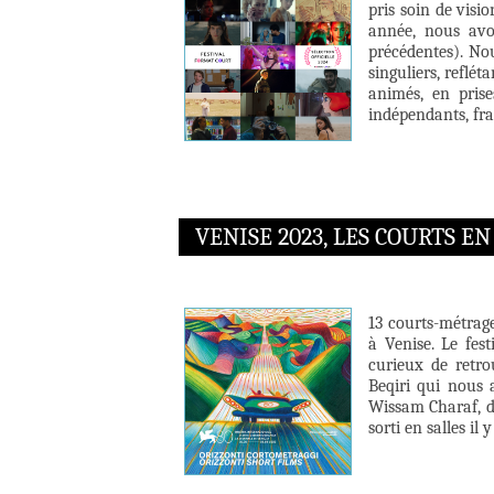
pris soin de visi
année, nous avo
précédentes). Nou
singuliers, reflé
animés, en prise
indépendants, fr
VENISE 2023, LES COURTS E
13 courts-métrage
à Venise. Le fest
curieux de retro
Beqiri qui nous
Wissam Charaf, do
sorti en salles il