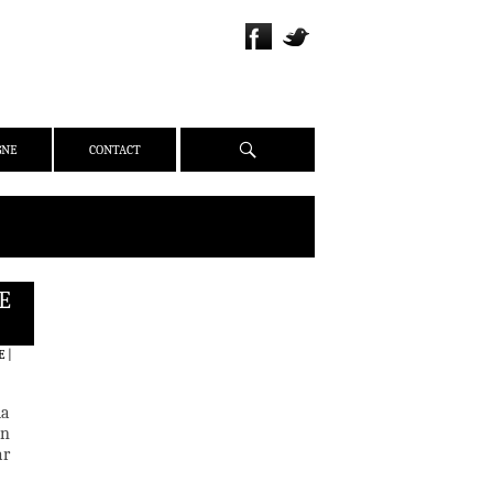
Recherche
GNE
CONTACT
E
QUI SOMMES-NOUS ?
PRÉSENTATION
E
|
ÉQUIPE
PRESSE
la
PARTENAIRES
on
ar
WEBZINE