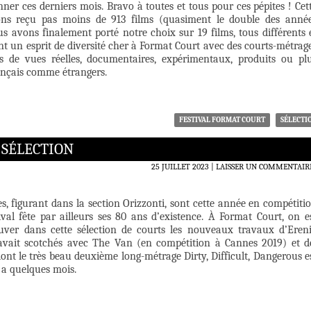
onner ces derniers mois. Bravo à toutes et tous pour ces pépites ! Cet
ns reçu pas moins de 913 films (quasiment le double des anné
s avons finalement porté notre choix sur 19 films, tous différents 
tant un esprit de diversité cher à Format Court avec des courts-métrag
s de vues réelles, documentaires, expérimentaux, produits ou pl
ançais comme étrangers.
FESTIVAL FORMAT COURT
SÉLECTI
N SÉLECTION
25 JUILLET 2023
LAISSER UN COMMENTAIR
s, figurant dans la section Orizzonti, sont cette année en compétiti
ival fête par ailleurs ses 80 ans d’existence. À Format Court, on e
uver dans cette sélection de courts les nouveaux travaux d’Eren
 avait scotchés avec The Van (en compétition à Cannes 2019) et 
nt le très beau deuxième long-métrage Dirty, Difficult, Dangerous e
 y a quelques mois.