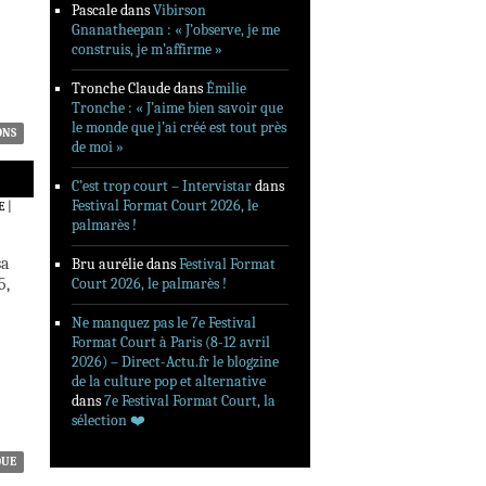
Pascale
dans
Vibirson
Gnanatheepan : « J’observe, je me
construis, je m’affirme »
Tronche Claude
dans
Émilie
Tronche : « J’aime bien savoir que
le monde que j’ai créé est tout près
ONS
de moi »
C’est trop court – Intervistar
dans
Festival Format Court 2026, le
E
|
palmarès !
sa
Bru aurélie
dans
Festival Format
5,
Court 2026, le palmarès !
Ne manquez pas le 7e Festival
Format Court à Paris (8-12 avril
2026) – Direct-Actu.fr le blogzine
de la culture pop et alternative
dans
7e Festival Format Court, la
sélection ❤️‍
QUE