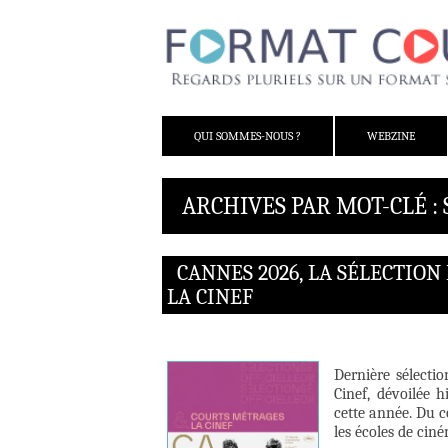
ALLER AU CONTENU
QUI SOMMES-NOUS ?
WEBZINE
ARCHIVES PAR MOT-CLÉ :
CANNES 2026, LA SÉLECTION
LA CINEF
Dernière sélectio
Cinef, dévoilée h
cette année. Du c
les écoles de cin