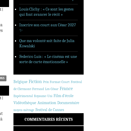
Louis Clichy : « Ce sont les gestes
E
|
qui font avancer le récit »
 a
Inscrire son court aux César 2027
es
✨
Que ma volonté soit faite de Julia
Kowalski
Federico Luis : « Le cinéma est une
sorte de carte émotionnelle »
ONS
Fiction
Belgique
Prix Format Court
Festival
France
de Clermont-Ferrand
Les César
Film d'école
Expérimental
Royaume-Uni
E
|
Animation
Vidéothèque
Documentaire
Festival de Cannes
moyen-métrage
at
 à
COMMENTAIRES RÉCENTS