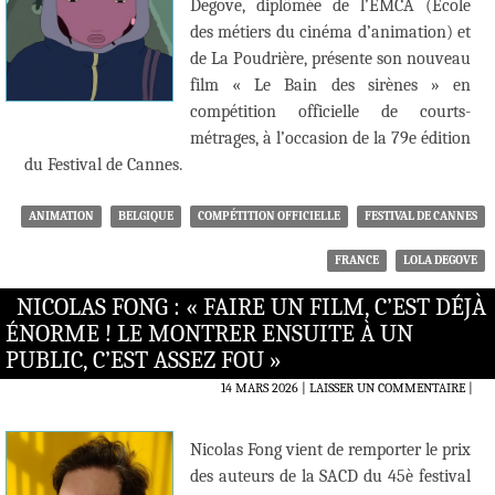
Degove, diplômée de l’EMCA (École
des métiers du cinéma d’animation) et
de La Poudrière, présente son nouveau
film « Le Bain des sirènes » en
compétition officielle de courts-
métrages, à l’occasion de la 79e édition
du Festival de Cannes.
ANIMATION
BELGIQUE
COMPÉTITION OFFICIELLE
FESTIVAL DE CANNES
FRANCE
LOLA DEGOVE
NICOLAS FONG : « FAIRE UN FILM, C’EST DÉJÀ
ÉNORME ! LE MONTRER ENSUITE À UN
PUBLIC, C’EST ASSEZ FOU »
14 MARS 2026
LAISSER UN COMMENTAIRE
|
Nicolas Fong vient de remporter le prix
des auteurs de la SACD du 45è festival