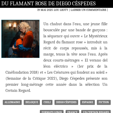
DU FLAMANT ROSE DE DIEGO CÉSPEDES
19 MAI 2025
LOU LEOTY
LAISSER UN COMMENTAIRE
|
Un chahut dans l’eau, une jeune fille
bousculée par une bande de garçons :
la séquence qui ouvre « Le Mystérieux
Regard du flamant rose » introduit un
récit de corps repoussés, mis à la
marge, tenus la tête sous l’eau. Après
deux courts-métrages « El verano del
léon eléctrico » (1er prix de la
Cinéfondation 2018) et « Les Créatures qui fondent au soleil »
(Semaine de la Critique 2022), Diego Céspedes présente son
premier long-métrage cette année dans la sélection Un
Certain Regard.
ALLEMAGNE
BELGIQUE
CHILI
DIEGO CÉSPEDES
ESPAGNE
FICTION
FORMATS LONGS
FRANCE
UN CERTAIN REGARD