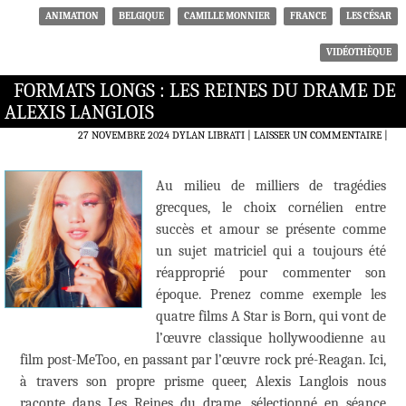
ANIMATION
BELGIQUE
CAMILLE MONNIER
FRANCE
LES CÉSAR
VIDÉOTHÈQUE
FORMATS LONGS : LES REINES DU DRAME DE
ALEXIS LANGLOIS
27 NOVEMBRE 2024
DYLAN LIBRATI
LAISSER UN COMMENTAIRE
|
Au milieu de milliers de tragédies
grecques, le choix cornélien entre
succès et amour se présente comme
un sujet matriciel qui a toujours été
réapproprié pour commenter son
époque. Prenez comme exemple les
quatre films A Star is Born, qui vont de
l’œuvre classique hollywoodienne au
film post-MeToo, en passant par l’œuvre rock pré-Reagan. Ici,
à travers son propre prisme queer, Alexis Langlois nous
raconte dans Les Reines du drame, sélectionné en séance