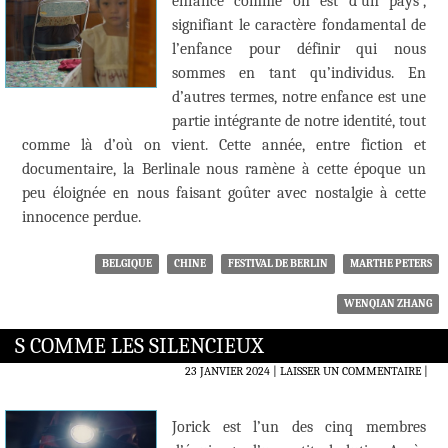
enfance comme on est d’un pays”,
signifiant le caractère fondamental de
l’enfance pour définir qui nous
sommes en tant qu’individus. En
d’autres termes, notre enfance est une
partie intégrante de notre identité, tout
comme là d’où on vient. Cette année, entre fiction et
documentaire, la Berlinale nous ramène à cette époque un
peu éloignée en nous faisant goûter avec nostalgie à cette
innocence perdue.
BELGIQUE
CHINE
FESTIVAL DE BERLIN
MARTHE PETERS
WENQIAN ZHANG
S COMME LES SILENCIEUX
23 JANVIER 2024
LAISSER UN COMMENTAIRE
|
Jorick est l’un des cinq membres