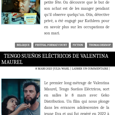
petite fête. On découvre que le but de
son achat est de les manger pendant
qu’il observe quelqu’un. Otis, détective
privé, a été engagé par Kathleen pour
en savoir plus sur les occupations de
son mari.
BELGIQUE
FESTIVAL FORMAT COURT
FICTION
THOMAS DEKNOP
TENGO SUEÑOS ELÉCTRICOS DE VALENTINA
MAUREL
8 MARS 2023
JULIA WAHL
LAISSER UN COMMENTAIRE
|
Le premier long-métrage de Valentina
Maurel, Tengo Sueños Eléctricos, sort
en salles le 8 mars avec Geko
Distribution. Un film qui nous plonge
dans les errances adolescentes de la
jeune Eva et qui fut repéré en 2022 à