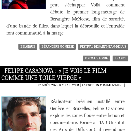
peut s’échapper. Voilà comment
débute le premier long-métrage de
Bérangère McNeese, film de sororité,
d’une bande de filles, dans lequel la débrouille et l’entraide
font communauté, à la marge.
BELGIQUE
BÉRANGÈRE MC NEESE
FESTIVAL DE SAINT-JEAN-DE-LUZ
FORMATS LONGS
FRANCE
FELIPE CASANOVA : « JE VOIS LE FILM
COMME UNE TOILE VIERGE »
17 AOÛT 2025
KATIA BAYER
LAISSER UN COMMENTAIRE
|
Réalisateur brésilien installé entre
Genève et Bruxelles, Felipe Casanova
explore les zones floues entre fiction et
documentaire. Formé à l’IAD (Institut
des Arts de Diffusion), il revendique