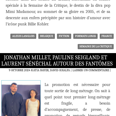
spéciale à la Semaine de la Critique, le destin de la diva pop
Mimi Madamour, au sommet de sa gloire en 2005, et de sa
descente aux enfers précipitée par son histoire d’amour avec
l’icône punk Billie Kohler.
ALEXIS LANGLOIS
BELGIQUE
FICTION
FORMATS LONGS
FRANCE
SEMAINE DE LA CRITIQUE
JONATHAN MILLET, PAULINE SEIGLAND ET
LAURENT SÉNÉCHAL AUTOUR DES FANTÔMES
9 OCTOBRE 2024
KATIA BAYER, DAVID KHALFA
LAISSER UN COMMENTAIRE
|
La promotion est nécessaire pour
toute sortie de long-métrage. On sait à
quel point tout premier long-métrage
est fragile, a besoin
d’accompagnement, de presse, de
promotion, de regards bienveillants,