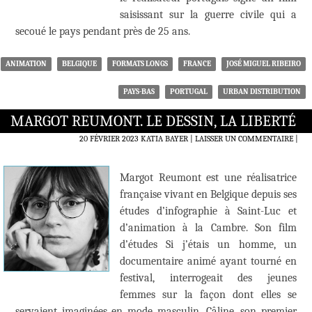
saisissant sur la guerre civile qui a
secoué le pays pendant près de 25 ans.
ANIMATION
BELGIQUE
FORMATS LONGS
FRANCE
JOSÉ MIGUEL RIBEIRO
PAYS-BAS
PORTUGAL
URBAN DISTRIBUTION
MARGOT REUMONT. LE DESSIN, LA LIBERTÉ
20 FÉVRIER 2023
KATIA BAYER
LAISSER UN COMMENTAIRE
|
Margot Reumont est une réalisatrice
française vivant en Belgique depuis ses
études d’infographie à Saint-Luc et
d’animation à la Cambre. Son film
d’études Si j’étais un homme, un
documentaire animé ayant tourné en
festival, interrogeait des jeunes
femmes sur la façon dont elles se
servaient imaginées en mode masculin. Câline, son premier