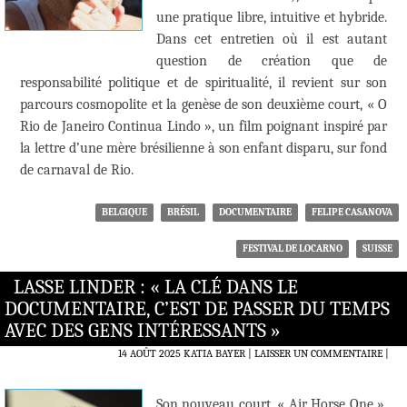
une pratique libre, intuitive et hybride.
Dans cet entretien où il est autant
question de création que de
responsabilité politique et de spiritualité, il revient sur son
parcours cosmopolite et la genèse de son deuxième court, « O
Rio de Janeiro Continua Lindo », un film poignant inspiré par
la lettre d’une mère brésilienne à son enfant disparu, sur fond
de carnaval de Rio.
BELGIQUE
BRÉSIL
DOCUMENTAIRE
FELIPE CASANOVA
FESTIVAL DE LOCARNO
SUISSE
LASSE LINDER : « LA CLÉ DANS LE
DOCUMENTAIRE, C’EST DE PASSER DU TEMPS
AVEC DES GENS INTÉRESSANTS »
14 AOÛT 2025
KATIA BAYER
LAISSER UN COMMENTAIRE
|
Son nouveau court, « Air Horse One »,