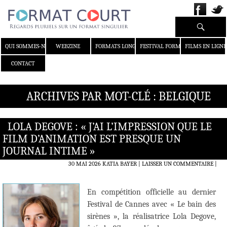
Recherche
ALLER AU CONTENU
QUI SOMMES-NOUS ?
WEBZINE
FORMATS LONGS
FESTIVAL FORMAT COURT
FILMS EN LIGNE
CONTACT
ARCHIVES PAR MOT-CLÉ : BELGIQUE
LOLA DEGOVE : « J’AI L’IMPRESSION QUE LE
FILM D’ANIMATION EST PRESQUE UN
JOURNAL INTIME »
30 MAI 2026
KATIA BAYER
LAISSER UN COMMENTAIRE
|
En compétition officielle au dernier
Festival de Cannes avec « Le bain des
sirènes », la réalisatrice Lola Degove,