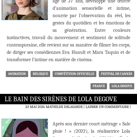
âgé de 27 ans, développe une œuvre
d’animation sensorielle et intime,
nourrie par l’observation du réel, les
gestes du quotidien et les émotions de
sa génération. Entre couleurs
instinctives, travail du mouvement et sentiment de solitude
contemporaine, elle revient sur sa manière de filmer les corps,
de diriger ses comédiennes Eva Huault et Mara Taquin et de
transformer l’intime en matière de cinéma.
ANIMATION
BELGIQUE
COMPÉTITION OFFICIELLE
FESTIVAL DE CANNES
FRANCE
LOLA DEGOVE
LE BAIN DES SIRÈNES DE LOLA DEGOVE
23 MAI 2026
MATHILDE DELAGARDE
LAISSER UN COMMENTAIRE
|
Après son dernier court-métrage « Sale
pluie ! » (2022), la réalisatrice Lola