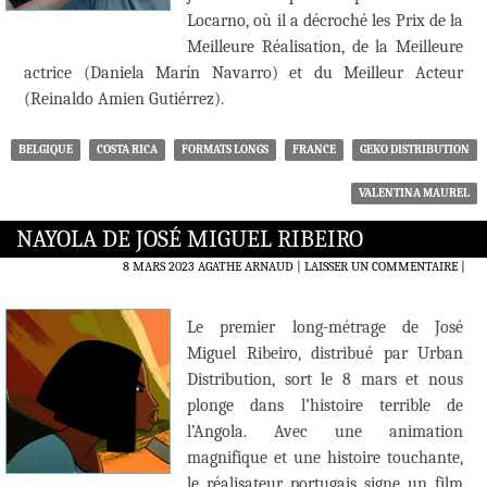
Locarno, où il a décroché les Prix de la
Meilleure Réalisation, de la Meilleure
actrice (Daniela Marín Navarro) et du Meilleur Acteur
(Reinaldo Amien Gutiérrez).
BELGIQUE
COSTA RICA
FORMATS LONGS
FRANCE
GEKO DISTRIBUTION
VALENTINA MAUREL
NAYOLA DE JOSÉ MIGUEL RIBEIRO
8 MARS 2023
AGATHE ARNAUD
LAISSER UN COMMENTAIRE
|
Le premier long-métrage de José
Miguel Ribeiro, distribué par Urban
Distribution, sort le 8 mars et nous
plonge dans l’histoire terrible de
l’Angola. Avec une animation
magnifique et une histoire touchante,
le réalisateur portugais signe un film