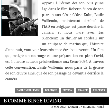
Apparu à l’écran dès son plus jeune
âge dans le film Roberto Succo de son
parrain aux César, Cédric Kahn, Basile
Vuillemin, maintenant diplômé de
l’IAD en Belgique, est passé derrière la
caméra et nous livre avec Les
Silencieux un thriller au cordeau sur
un équipage de marins qui, l’histoire
d’une nuit, vont voir leur existence être bouleversée. Un film
qui, malgré un tournage et une préparation en plein Covid,
est à l’heure actuelle présélectionné aux César 2024. À travers
cette conversation, Basile Vuillemin nous parle de la genèse
de son œuvre ainsi que de son passage de devant à derrière la
caméra.
BASILE VUILLEMIN
BELGIQUE
FICTION
FRANCE
LES CÉSAR
B COMME BINGE LOVING
12 MAI 2023
LAISSER UN COMMENTAIRE
|