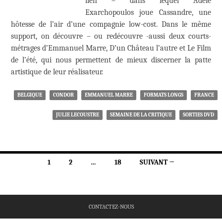
lien – dans lequel Adèle
Exarchopoulos joue Cassandre, une
hôtesse de l’air d’une compagnie low-cost. Dans le même
support, on découvre – ou redécouvre -aussi deux courts-
métrages d’Emmanuel Marre, D’un Château l’autre et Le Film
de l’été, qui nous permettent de mieux discerner la patte
artistique de leur réalisateur.
BELGIQUE
CONDOR
EMMANUEL MARRE
FORMATS LONGS
FRANCE
JULIE LECOUSTRE
SEMAINE DE LA CRITIQUE
SORTIES DVD
Navigation
1
2
…
18
SUIVANT →
des
articles
CONTACTEZ-NOUS