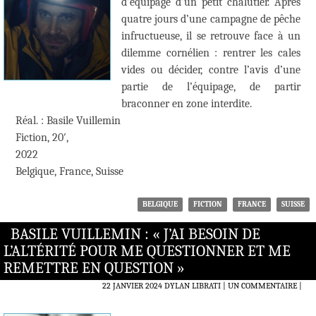
d’équipage d’un petit chalutier. Après
quatre jours d’une campagne de pêche
infructueuse, il se retrouve face à un
dilemme cornélien : rentrer les cales
vides ou décider, contre l’avis d’une
partie de l’équipage, de partir
braconner en zone interdite.
Réal. : Basile Vuillemin
Fiction, 20′,
2022
Belgique, France, Suisse
BELGIQUE
FICTION
FRANCE
SUISSE
BASILE VUILLEMIN : « J’AI BESOIN DE
L’ALTÉRITÉ POUR ME QUESTIONNER ET ME
REMETTRE EN QUESTION »
22 JANVIER 2024
DYLAN LIBRATI
UN COMMENTAIRE
|