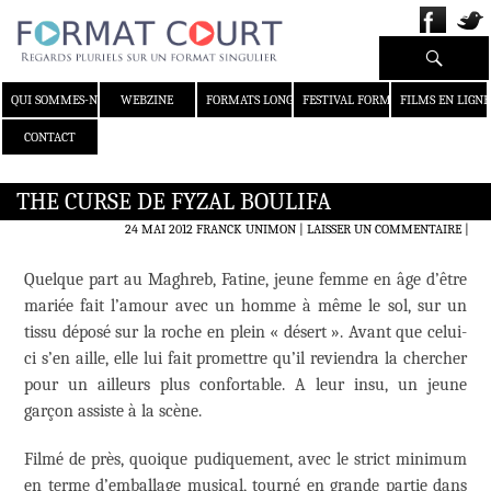
Recherche
ALLER AU CONTENU
QUI SOMMES-NOUS ?
WEBZINE
FORMATS LONGS
FESTIVAL FORMAT COURT
FILMS EN LIGNE
CONTACT
THE CURSE DE FYZAL BOULIFA
24 MAI 2012
FRANCK UNIMON
LAISSER UN COMMENTAIRE
|
Quelque part au Maghreb, Fatine, jeune femme en âge d’être
mariée fait l’amour avec un homme à même le sol, sur un
tissu déposé sur la roche en plein « désert ». Avant que celui-
ci s’en aille, elle lui fait promettre qu’il reviendra la chercher
pour un ailleurs plus confortable. A leur insu, un jeune
garçon assiste à la scène.
Filmé de près, quoique pudiquement, avec le strict minimum
en terme d’emballage musical, tourné en grande partie dans