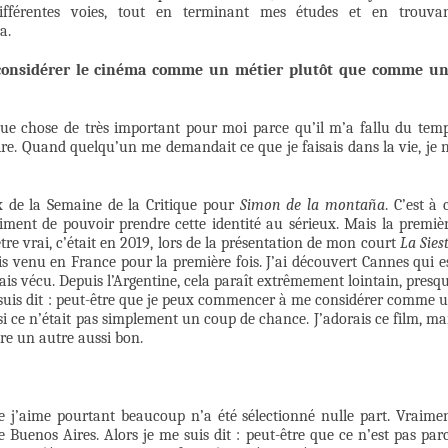
 différentes voies, tout en terminant mes études et en trouva
a.
onsidérer le cinéma comme un métier plutôt que comme u
lque chose de très important pour moi parce qu’il m’a fallu du tem
ire. Quand quelqu’un me demandait ce que je faisais dans la vie, je 
rix de la Semaine de la Critique pour
Simon de la montaña
. C’est à 
iment de pouvoir prendre cette identité au sérieux. Mais la premiè
être vrai, c’était en 2019, lors de la présentation de mon court
La Sies
uis venu en France pour la première fois. J’ai découvert Cannes qui e
is vécu. Depuis l’Argentine, cela paraît extrêmement lointain, presq
me suis dit : peut-être que je peux commencer à me considérer comme 
si ce n’était pas simplement un coup de chance. J’adorais ce film, ma
aire un autre aussi bon.
j’aime pourtant beaucoup n’a été sélectionné nulle part. Vraime
 de Buenos Aires. Alors je me suis dit : peut-être que ce n’est pas par