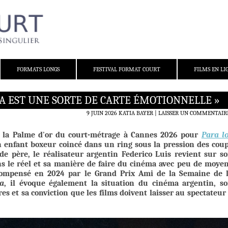
FORMATS LONGS
FESTIVAL FORMAT COURT
FILMS EN LI
MA EST UNE SORTE DE CARTE ÉMOTIONNELLE »
9 JUIN 2026
KATIA BAYER
LAISSER UN COMMENTAIR
 la Palme d
’
or du court-métrage à Cannes 2026 pour
Para l
n enfant boxeur coincé dans un ring sous la pression des cou
de père, le réalisateur argentin Federico Luis revient sur s
ns le réel et sa manière de faire du cinéma avec peu de moye
compensé en 2024 par le Grand Prix Ami de la Semaine de 
a
, il évoque également la situation du cinéma argentin, s
es et sa conviction que les films doivent laisser au spectateur