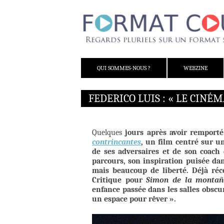
ALLER AU CONTENU
QUI SOMMES-NOUS ?
WEBZINE
FEDERICO LUIS : « LE CINÉ
Quelques
jours après avoir remporté
contrincantes
, un film centré sur u
de ses adversaires et de son coach 
parcours, son inspiration puisée da
mais beaucoup de liberté. Déjà ré
Critique pour
Simon de la montañ
enfance passée dans les salles obscur
un espace pour rêver ».