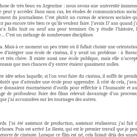
 chose de très beau en Argentine : nous avons une université immens
nde peut y accéder. Dans mon cas, les études de communication socia
tement du journalisme. C’est plutôt un cursus de sciences sociales q
t pas encore très bien ce qu’ils veulent faire. J’avais 17 ans quand j’
m’a fallu huit ou neuf ans pour terminer. On y étudie l’histoire, 
hie… C’est un mélange de nombreuses disciplines.
a. Mais à ce moment un peu triste où il fallait choisir une orientatio
dée d’intégrer une école de cinéma, il y avait un problème : à Buen
 et très chère. Il existe aussi une école publique, mais elle n’accep
pensais que mes chances d’y entrer étaient quasiment nulles.
idée selon laquelle, si l’on veut faire du cinéma, il suffit de prend
utôt que d’attendre une école pour apprendre. À côté de cela, j’ava
 me donnaient énormément d’outils pour réfléchir à l’humanité et a
age de profondeur. Faire des films relevait davantage d’un process
s que j’ai accumulées sur les tournages des autres.
s. J’ai été assistant de production, assistant réalisateur, j’ai fait 
choses. Puis est arrivé
La Siesta
, qui est le premier travail que je pe
re de cinéaste. Lorsque ce film est né, cela faisait déjà des anné