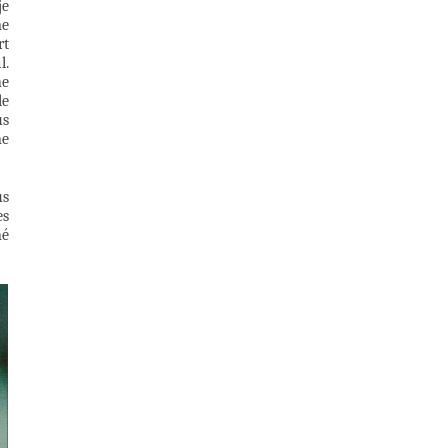
je
me
rt
l.
ne
le
us
ne
us
es
né