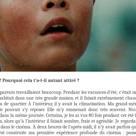
ourquoi cela t’a-t-il autant attiré ?
 parents travaillaient beaucoup. Pendant les vacances d’été, c’était 
habitait dans une très grande maison et il faisait extrêmement chau
 de quartier. À l’intérieur, il y avait la climatisation. Ma grand-mè
le pouvait s’y reposer. Elle m’y emmenait donc très souvent. No
 dans la même journée. Certains, je les ai vus 80 fois pendant cet été-
, alors qu’à l’intérieur il faisait sombre, frais et agréable. Je regarda
l dans le cinéma. À deux heures de l’après-midi, il n’y avait parfois q
’est construite ma première expérience profonde du cinéma : pass