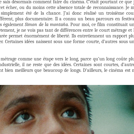
e sais désormais comment faire du cinéma. C’était pourtant ce que 
 cet échec, ou du moins cette absence totale de reconnaissance. Je 
 simplement été de la chance. J’ai donc réalisé un troisième cou
fférent, plus documentaire. Il a connu un beau parcours en festiva
ais également
Simon de la montaña
. Pour moi, ce film constituait u
tement, je ne vois pas tant de différences entre le court métrage et 
durée permet énormément de liberté. Ils entretiennent un rapport pl
r. Certaines idées naissent sous une forme courte, d’autres sous u
t métrage comme une étape vers le long, parce qu’un long coûte pl
dustrielle, il ne reste que des idées. Certaines sont courtes, d’autr
nt bien meilleurs que beaucoup de longs. D’ailleurs, le cinéma est 