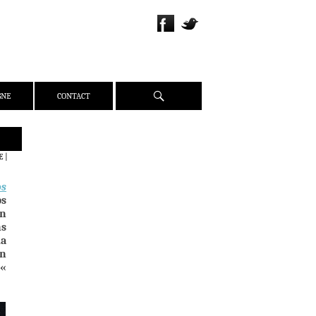
Recherche
GNE
CONTACT
QUI SOMMES-NOUS ?
E
|
PRÉSENTATION
os
ÉQUIPE
ps
PRESSE
on
ns
PARTENAIRES
la
WEBZINE
on
 «
ACTUALITÉS
CRITIQUES
DOSSIERS