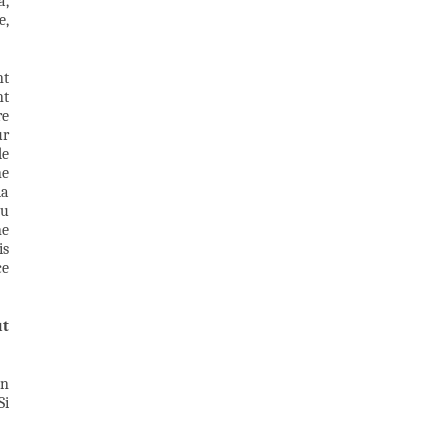
a,
e,
nt
nt
re
ur
de
ne
la
ou
ne
is
ce
ut
un
Si