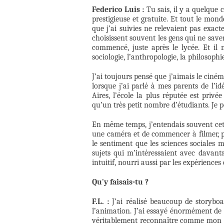
Federico Luis :
Tu sais, il y a quelque
prestigieuse et gratuite. Et tout le mo
que j’ai suivies ne relevaient pas exac
choisissent souvent les gens qui ne saven
commencé, juste après le lycée. Et il 
sociologie, l’anthropologie, la philosop
J’ai toujours pensé que j’aimais le ciném
lorsque j’ai parlé à mes parents de l’i
Aires, l’école la plus réputée est privée
qu’un très petit nombre d’étudiants. Je 
En même temps, j’entendais souvent cette 
une caméra et de commencer à filmer, pl
le sentiment que les sciences sociales
sujets qui m’intéressaient avec davant
intuitif, nourri aussi par les expérience
Qu
’
y faisais-tu ?
F.L. :
J’ai réalisé beaucoup de storyboard
l’animation. J’ai essayé énormément de 
véritablement reconnaître comme mon œuv