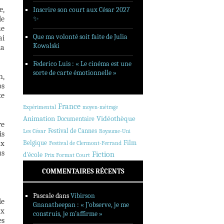
e,
Inscrire son court aux César 2027
le
✨
ue
Que ma volonté soit faite de Julia
ai
Kowalski
la
Federico Luis : « Le cinéma est une
sorte de carte émotionnelle »
n,
os
te
France
Expérimental
moyen-métrage
Animation
Vidéothèque
Documentaire
re
Festival de Cannes
Les César
Royaume-Uni
is
ux
Belgique
Film
Festival de Clermont-Ferrand
us
Fiction
d'école
Prix Format Court
COMMENTAIRES RÉCENTS
Pascale
dans
Vibirson
de
Gnanatheepan : « J’observe, je me
ux
construis, je m’affirme »
es