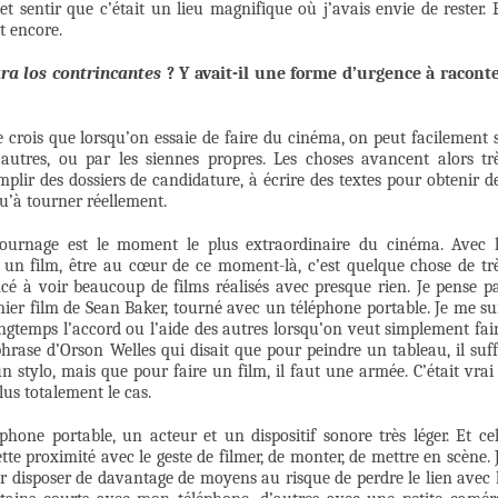
sentir que c’était un lieu magnifique où j’avais envie de rester. 
t encore.
ra los contrincantes
? Y avait-il une forme d’urgence à racont
je crois que lorsqu’on essaie de faire du cinéma, on peut facilement 
autres, ou par les siennes propres. Les choses avancent alors tr
plir des dossiers de candidature, à écrire des textes pour obtenir d
qu’à tourner réellement.
 tournage est le moment le plus extraordinaire du cinéma. Avec 
r un film, être au cœur de ce moment-là, c’est quelque chose de tr
ncé à voir beaucoup de films réalisés avec presque rien. Je pense p
er film de Sean Baker, tourné avec un téléphone portable. Je me su
ngtemps l’accord ou l’aide des autres lorsqu’on veut simplement fai
hrase d’Orson Welles qui disait que pour peindre un tableau, il suff
 stylo, mais que pour faire un film, il faut une armée. C’était vrai
lus totalement le cas.
hone portable, un acteur et un dispositif sonore très léger. Et ce
tte proximité avec le geste de filmer, de monter, de mettre en scène. 
r disposer de davantage de moyens au risque de perdre le lien avec 