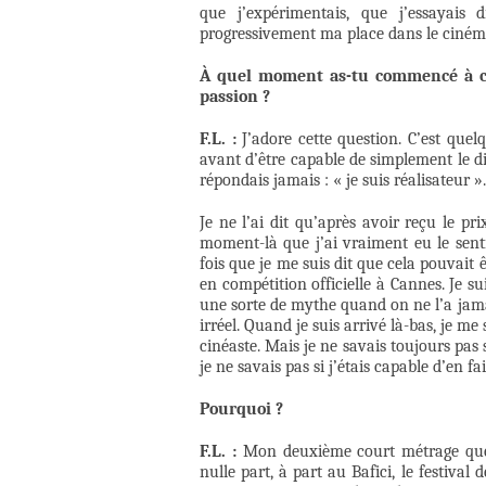
que j’expérimentais, que j’essayais
progressivement ma place dans le ciném
À quel moment as-tu commencé à c
passion ?
F.L. :
J’adore cette question. C’est que
avant d’être capable de simplement le d
répondais jamais : « je suis réalisateur ».
Je ne l’ai dit qu’après avoir reçu le p
moment-là que j’ai vraiment eu le sent
fois que je me suis dit que cela pouvait 
en compétition officielle à Cannes. Je s
une sorte de mythe quand on ne l’a jama
irréel. Quand je suis arrivé là-bas, je 
cinéaste. Mais je ne savais toujours pas 
je ne savais pas si j’étais capable d’en f
Pourquoi ?
F.L. :
Mon deuxième court métrage que 
nulle part, à part au Bafici, le festival