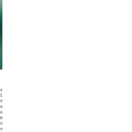
ma
d.
re
us
là
is
ue
er