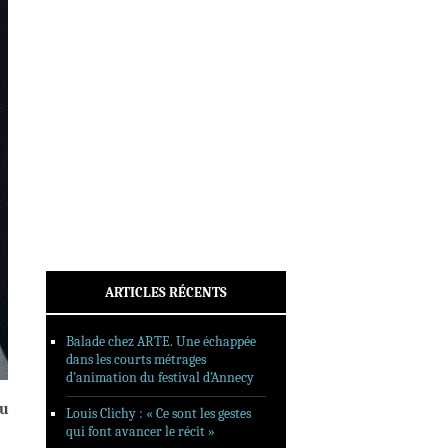
INTERVIEWS
REPORTAGES
SORTIES DVD
FORMATS LONGS
FESTIVAL FORMAT COURT
FILMS EN LIGNE
CONTACT
ARTICLES RÉCENTS
Balade chez ARTE. Une échappée
dans les courts métrages
d’animation du festival d’Annecy
du
Louis Clichy : « Ce sont les gestes
qui font avancer le récit »