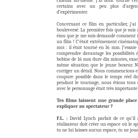
cinéma lui-même. J’ai donc tourné cer
certains avec un peu plus d’argent
d’expérimenter.
Concernant ce film en particulier, j’a
bouleversé. La première fois que je suis 
ému que je me suis demandé comment il p
un film ! C’était extrêmement cinémato
moi : il était tourné en 16 mm. J’essa
comprendre davantage les possibilités 
bobine de 16 mm dure dix minutes, exact
même situation que le jeune boxeur. N
corriger un détail. Nous commencions en
coupure possible dans le temps réel du
pendant le tournage, nous étions tous 
avec le personnage était très importante
Tes films laissent une grande place
expliquer au spectateur ?
F.L. :
David Lynch parlait de ce qu’il a
réalisateur doit créer un espace où le sp
tu ne lui laisses aucun espace, tu ne jou