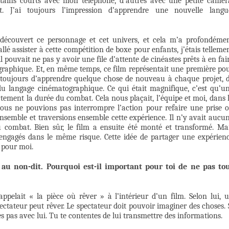
tains courts avec mon téléphone, d’autres avec une petite camér
. J’ai toujours l’impression d’apprendre une nouvelle langu
i découvert ce personnage et cet univers, et cela m’a profondéme
allé assister à cette compétition de boxe pour enfants, j’étais telleme
ouvait ne pas y avoir une file d’attente de cinéastes prêts à en fai
graphique. Et, en même temps, ce film représentait une première po
ie toujours d’apprendre quelque chose de nouveau à chaque projet, 
du langage cinématographique. Ce qui était magnifique, c’est qu’u
ement la durée du combat. Cela nous plaçait, l’équipe et moi, dans 
ous ne pouvions pas interrompre l’action pour refaire une prise 
semble et traversions ensemble cette expérience. Il n’y avait aucu
 combat. Bien sûr, le film a ensuite été monté et transformé. Ma
engagés dans le même risque. Cette idée de partager une expérien
 pour moi.
 au non-dit. Pourquoi est-il important pour toi de ne pas to
ppelait « la pièce où rêver » à l’intérieur d’un film. Selon lui, 
ectateur peut rêver. Le spectateur doit pouvoir imaginer des choses. 
es pas avec lui. Tu te contentes de lui transmettre des informations.