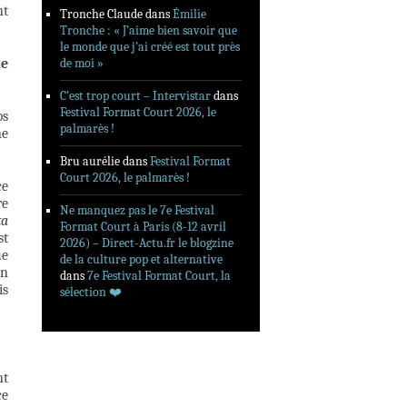
nt
Tronche Claude
dans
Émilie
Tronche : « J’aime bien savoir que
le monde que j’ai créé est tout près
ne
de moi »
C’est trop court – Intervistar
dans
Festival Format Court 2026, le
ps
palmarès !
ne
Bru aurélie
dans
Festival Format
Court 2026, le palmarès !
ce
re
Ne manquez pas le 7e Festival
ta
Format Court à Paris (8-12 avril
st
2026) – Direct-Actu.fr le blogzine
ue
de la culture pop et alternative
un
dans
7e Festival Format Court, la
is
sélection ❤️‍
nt
ce