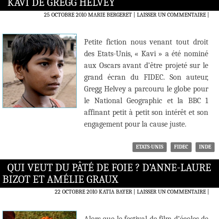
KAVI DE GREGG HELVEY
25 OCTOBRE 2010
MARIE BERGERET
LAISSER UN COMMENTAIRE
|
Petite fiction nous venant tout droit
des Etats-Unis, « Kavi » a été nominé
aux Oscars avant d’être projeté sur le
grand écran du FIDEC. Son auteur,
Gregg Helvey a parcouru le globe pour
le National Geographic et la BBC 1
affinant petit à petit son intérêt et son
engagement pour la cause juste.
ETATS-UNIS
FIDEC
INDE
QUI VEUT DU PÂTÉ DE FOIE ? D’ANNE-LAURE
BIZOT ET AMÉLIE GRAUX
22 OCTOBRE 2010
KATIA BAYER
LAISSER UN COMMENTAIRE
|