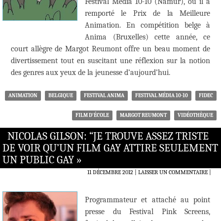
Festival Media 10-10 (Namur), où il a
remporté le Prix de la Meilleure
Animation. En compétition belge à
Anima (Bruxelles) cette année, ce
court allègre de Margot Reumont offre un beau moment de
divertissement tout en suscitant une réflexion sur la notion
des genres aux yeux de la jeunesse d’aujourd’hui.
ANIMATION
BELGIQUE
FESTIVAL ANIMA
FESTIVAL MÉDIA 10-10
FIDEC
FILM D'ÉCOLE
MARGOT REUMONT
VIDÉOTHÈQUE
NICOLAS GILSON: “JE TROUVE ASSEZ TRISTE
DE VOIR QU’UN FILM GAY ATTIRE SEULEMENT
UN PUBLIC GAY »
11 DÉCEMBRE 2012
LAISSER UN COMMENTAIRE
|
Programmateur et attaché au point
presse du Festival Pink Screens,