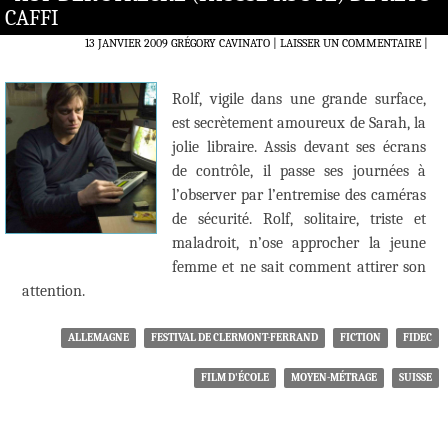
CAFFI
13 JANVIER 2009
GRÉGORY CAVINATO
LAISSER UN COMMENTAIRE
|
Rolf, vigile dans une grande surface,
est secrètement amoureux de Sarah, la
jolie libraire. Assis devant ses écrans
de contrôle, il passe ses journées à
l’observer par l’entremise des caméras
de sécurité. Rolf, solitaire, triste et
maladroit, n’ose approcher la jeune
femme et ne sait comment attirer son
attention.
ALLEMAGNE
FESTIVAL DE CLERMONT-FERRAND
FICTION
FIDEC
FILM D'ÉCOLE
MOYEN-MÉTRAGE
SUISSE