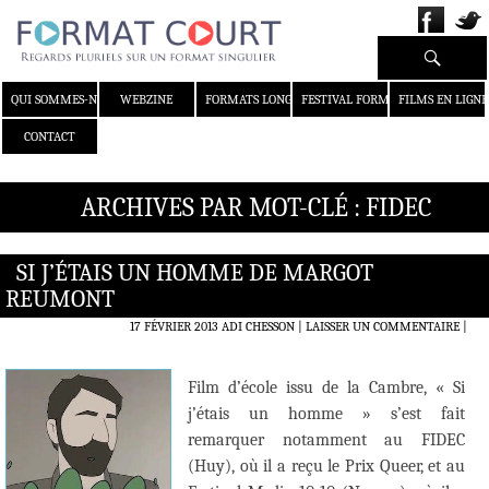
Recherche
ALLER AU CONTENU
QUI SOMMES-NOUS ?
WEBZINE
FORMATS LONGS
FESTIVAL FORMAT COURT
FILMS EN LIGNE
CONTACT
ARCHIVES PAR MOT-CLÉ : FIDEC
SI J’ÉTAIS UN HOMME DE MARGOT
REUMONT
17 FÉVRIER 2013
ADI CHESSON
LAISSER UN COMMENTAIRE
|
Film d’école issu de la Cambre, « Si
j’étais un homme » s’est fait
remarquer notamment au FIDEC
(Huy), où il a reçu le Prix Queer, et au