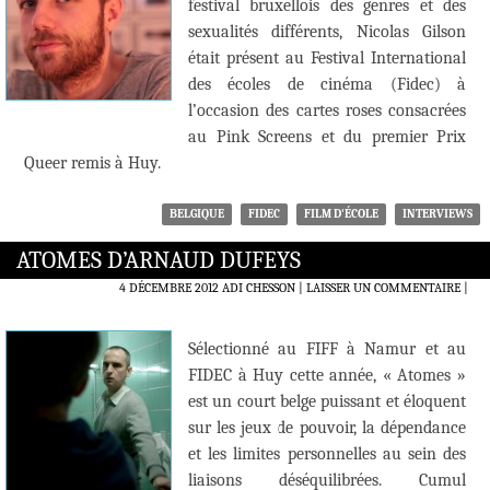
festival bruxellois des genres et des
sexualités différents, Nicolas Gilson
était présent au Festival International
des écoles de cinéma (Fidec) à
l’occasion des cartes roses consacrées
au Pink Screens et du premier Prix
Queer remis à Huy.
BELGIQUE
FIDEC
FILM D'ÉCOLE
INTERVIEWS
ATOMES D’ARNAUD DUFEYS
4 DÉCEMBRE 2012
ADI CHESSON
LAISSER UN COMMENTAIRE
|
Sélectionné au FIFF à Namur et au
FIDEC à Huy cette année, « Atomes »
est un court belge puissant et éloquent
sur les jeux de pouvoir, la dépendance
et les limites personnelles au sein des
liaisons déséquilibrées. Cumul