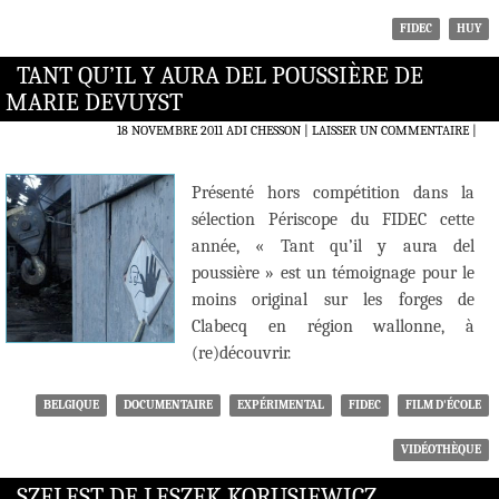
FIDEC
HUY
TANT QU’IL Y AURA DEL POUSSIÈRE DE
MARIE DEVUYST
18 NOVEMBRE 2011
ADI CHESSON
LAISSER UN COMMENTAIRE
|
Présenté hors compétition dans la
sélection Périscope du FIDEC cette
année, « Tant qu’il y aura del
poussière » est un témoignage pour le
moins original sur les forges de
Clabecq en région wallonne, à
(re)découvrir.
BELGIQUE
DOCUMENTAIRE
EXPÉRIMENTAL
FIDEC
FILM D'ÉCOLE
VIDÉOTHÈQUE
SZELEST DE LESZEK KORUSIEWICZ