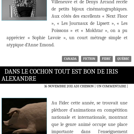
Villeneuve et de Denys Arcand recèle
de petits bijoux cinématographiques.
Aux côtés des excellents « Next Floor
», « Les Journaux de Lipsett », « Les
Poissons » et « Mokhtar », on a pu
apprécier « Sophie Lavoie », un court métrage simple et
atypique d’Anne Emond.
CANADA
FICTION
FIDEC
QUÉBEC
DANS LE COCHON TOUT EST BON DE IRIS
ALEXANDRE
16 NOVEMBRE 2011
ADI CHESSON
UN COMMENTAIRE
|
Au Fidec cette année, se trouvait une
pléthore d’animations en compétition
nationale et internationale, montrant
que le genre animé occupe une place
importante dans l’enseignement