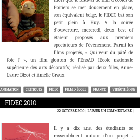
Alors que le festival de film d’écoles de
Poitiers se met doucement en place,
son équivalent belge, le FIDEC bat son
petit plein à Huy. A la soirée
d’ouverture, mercredi, deux best of
étaient proposés aux premiers
spectateurs de l’événement. Parmi les
films projetés, « Qui veut du pâté de
foie ? », un film glouton de l’EnsAD (Ecole nationale
supérieure des arts décoratifs) réalisé par deux filles, Anne-
Laure Bizot et Amélie Graux.
ANIMATION
CRITIQUES
FIDEC
FILM D'ÉCOLE
FRANCE
VIDÉOTHÈQUE
FIDEC 2010
22 OCTOBRE 2010
LAISSER UN COMMENTAIRE
|
Il y a dix ans, des étudiants se
rassemblaient autour d’un projet :