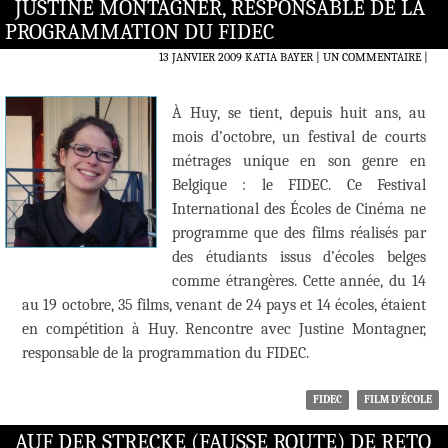
JUSTINE MONTAGNER, RESPONSABLE DE LA
PROGRAMMATION DU FIDEC
13 JANVIER 2009
KATIA BAYER
UN COMMENTAIRE
|
À Huy, se tient, depuis huit ans, au
mois d’octobre, un festival de courts
métrages unique en son genre en
Belgique : le FIDEC. Ce Festival
International des Écoles de Cinéma ne
programme que des films réalisés par
des étudiants issus d’écoles belges
comme étrangères. Cette année, du 14
au 19 octobre, 35 films, venant de 24 pays et 14 écoles, étaient
en compétition à Huy. Rencontre avec Justine Montagner,
responsable de la programmation du FIDEC.
FIDEC
FILM D'ÉCOLE
AUF DER STRECKE (FAUSSE ROUTE) DE RETO