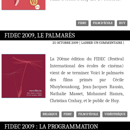
FIDEC
FILM D'ÉCOLE
HUY
FIDEC 2009, LE PALMARÈS
25 OCTOBRE 2009
LAISSER UN COMMENTAIRE
|
La 20ème édition du FIDEC (Festival
International des écoles de cinéma)
vient de se terminer. Voici le palmarès
des films primés par Cécile
Nhoybouakong, Jean-Jacques Rausin,
Nathalie Masset, Mohamed Hamra,
Christian Crahay, et le public de Huy.
BELGIQUE
FIDEC
FILM D'ÉCOLE
VIDÉOTHÈQUE
FIDEC 2009 : LA PROGRAMMATION