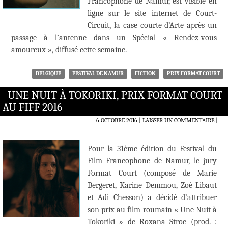
Francophone de Namur, est visible en
ligne sur le site internet de Court-
Circuit, la case courte d’Arte après un
passage à l’antenne dans un Spécial « Rendez-vous
amoureux », diffusé cette semaine.
BELGIQUE
FESTIVAL DE NAMUR
FICTION
PRIX FORMAT COURT
UNE NUIT À TOKORIKI, PRIX FORMAT COURT
AU FIFF 2016
6 OCTOBRE 2016
LAISSER UN COMMENTAIRE
|
Pour la 31ème édition du Festival du
Film Francophone de Namur, le jury
Format Court (composé de Marie
Bergeret, Karine Demmou, Zoé Libaut
et Adi Chesson) a décidé d’attribuer
son prix au film roumain « Une Nuit à
Tokoriki » de Roxana Stroe (prod. :