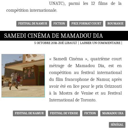
UNATC), parmi les 12 films de la
compétition internationale.
FESTIVAL DE NAMUR
FICTION
PRIX FORMAT COURT
ROUMANIE
SAMEDI CINÉMA DE MAMADOU DIA
5 OCTOBRE 2016
ZOÉ LIBAULT
LAISSER UN COMMENTAIRE
|
« Samedi Cinéma », quatrième court
métrage de Mamadou Dia, est en
compétition au festival international
du film francophone de Namur, après
avoir été en lice pour le prix Orizzonti
à la Mostra de Venise et au Festival
International de Toronto.
FESTIVAL DE NAMUR
FESTIVAL DE VENISE
FICTION
MAMADOU DIA
SÉNÉGAL