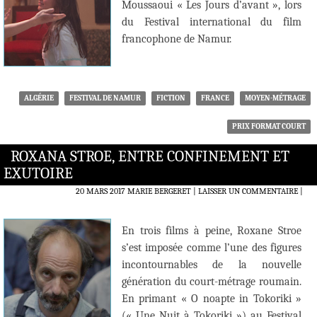
Moussaoui « Les Jours d’avant », lors
du Festival international du film
francophone de Namur.
ALGÉRIE
FESTIVAL DE NAMUR
FICTION
FRANCE
MOYEN-MÉTRAGE
PRIX FORMAT COURT
ROXANA STROE, ENTRE CONFINEMENT ET
EXUTOIRE
20 MARS 2017
MARIE BERGERET
LAISSER UN COMMENTAIRE
|
En trois films à peine, Roxane Stroe
s’est imposée comme l’une des figures
incontournables de la nouvelle
génération du court-métrage roumain.
En primant « O noapte in Tokoriki »
(« Une Nuit à Tokoriki ») au Festival