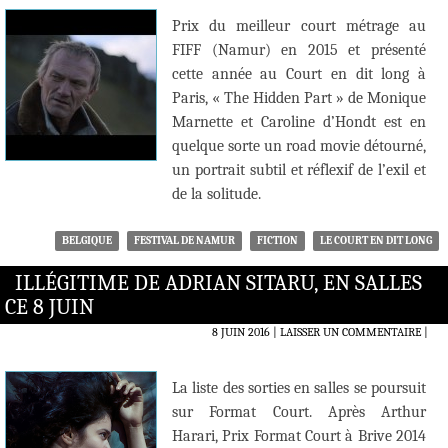
Prix du meilleur court métrage au
FIFF (Namur) en 2015 et présenté
cette année au Court en dit long à
Paris, « The Hidden Part » de Monique
Marnette et Caroline d’Hondt est en
quelque sorte un road movie détourné,
un portrait subtil et réflexif de l’exil et
de la solitude.
BELGIQUE
FESTIVAL DE NAMUR
FICTION
LE COURT EN DIT LONG
ILLÉGITIME DE ADRIAN SITARU, EN SALLES
CE 8 JUIN
8 JUIN 2016
LAISSER UN COMMENTAIRE
|
La liste des sorties en salles se poursuit
sur Format Court. Après Arthur
Harari, Prix Format Court à Brive 2014