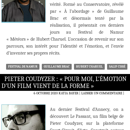
vérité. Formé au Conservatoire, révélé
par « À l’abordage » de Guillaume
Brac et désormais tenté par la
réalisation, il présentait ces derniers
jours au Festival de Namur
« Météors » de Hubert Charuel. L’occasion de revenir sur son
parcours, son intérêt pour l’identité et l’émotion, et l’envie
d’inventer ses propres récits.
FESTIVAL DE NAMUR
GUILLAUME BRAC
HUBERT CHARUEL
SALIF CISSÉ
PIETER COUDYZER : « POUR MOI, L’ÉMOTION
D’UN FILM VIENT DE LA FORME »
6 OCTOBRE 2020
KATIA BAYER
LAISSER UN COMMENTAIRE
|
Au dernier Festival d’Annecy, on a
découvert Le Passant, un film belge de
Pieter Coudyzer, sur la plateforme