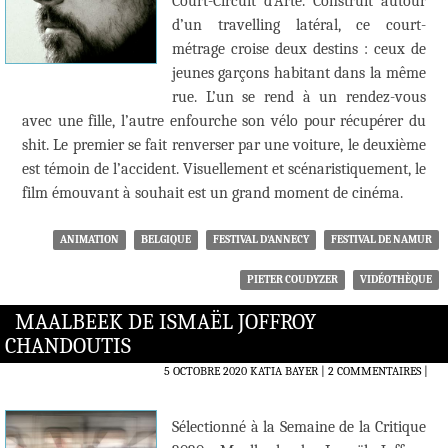
Court-Circuit d’Arte. Construit autour
d’un travelling latéral, ce court-
métrage croise deux destins : ceux de
jeunes garçons habitant dans la même
rue. L’un se rend à un rendez-vous
avec une fille, l’autre enfourche son vélo pour récupérer du
shit. Le premier se fait renverser par une voiture, le deuxième
est témoin de l’accident. Visuellement et scénaristiquement, le
film émouvant à souhait est un grand moment de cinéma.
ANIMATION
BELGIQUE
FESTIVAL D'ANNECY
FESTIVAL DE NAMUR
PIETER COUDYZER
VIDÉOTHÈQUE
MAALBEEK DE ISMAËL JOFFROY
CHANDOUTIS
5 OCTOBRE 2020
KATIA BAYER
2 COMMENTAIRES
|
Sélectionné à la Semaine de la Critique