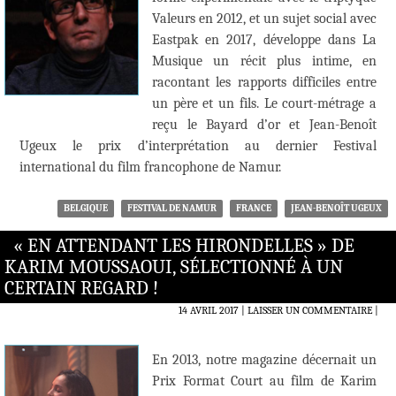
Valeurs en 2012, et un sujet social avec
Eastpak en 2017, développe dans La
Musique un récit plus intime, en
racontant les rapports difficiles entre
un père et un fils. Le court-métrage a
reçu le Bayard d’or et Jean-Benoît
Ugeux le prix d’interprétation au dernier Festival
international du film francophone de Namur.
BELGIQUE
FESTIVAL DE NAMUR
FRANCE
JEAN-BENOÎT UGEUX
« EN ATTENDANT LES HIRONDELLES » DE
KARIM MOUSSAOUI, SÉLECTIONNÉ À UN
CERTAIN REGARD !
14 AVRIL 2017
LAISSER UN COMMENTAIRE
|
En 2013, notre magazine décernait un
Prix Format Court au film de Karim