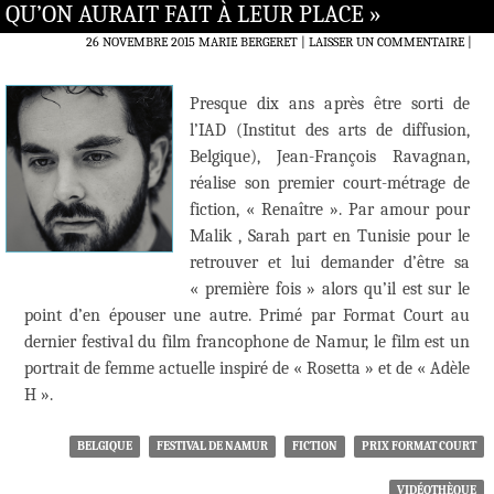
QU’ON AURAIT FAIT À LEUR PLACE »
26 NOVEMBRE 2015
MARIE BERGERET
LAISSER UN COMMENTAIRE
|
Presque dix ans après être sorti de
l’IAD (Institut des arts de diffusion,
Belgique), Jean-François Ravagnan,
réalise son premier court-métrage de
fiction, « Renaître ». Par amour pour
Malik , Sarah part en Tunisie pour le
retrouver et lui demander d’être sa
« première fois » alors qu’il est sur le
point d’en épouser une autre. Primé par Format Court au
dernier festival du film francophone de Namur, le film est un
portrait de femme actuelle inspiré de « Rosetta » et de « Adèle
H ».
BELGIQUE
FESTIVAL DE NAMUR
FICTION
PRIX FORMAT COURT
VIDÉOTHÈQUE