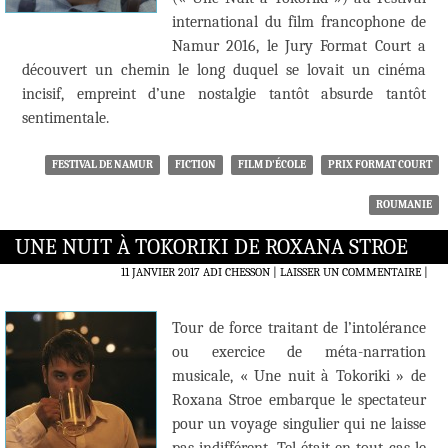
international du film francophone de
Namur 2016, le Jury Format Court a
découvert un chemin le long duquel se lovait un cinéma
incisif, empreint d’une nostalgie tantôt absurde tantôt
sentimentale.
FESTIVAL DE NAMUR
FICTION
FILM D'ÉCOLE
PRIX FORMAT COURT
ROUMANIE
UNE NUIT À TOKORIKI DE ROXANA STROE
11 JANVIER 2017
ADI CHESSON
LAISSER UN COMMENTAIRE
|
Tour de force traitant de l’intolérance
ou exercice de méta-narration
musicale, « Une nuit à Tokoriki » de
Roxana Stroe embarque le spectateur
pour un voyage singulier qui ne laisse