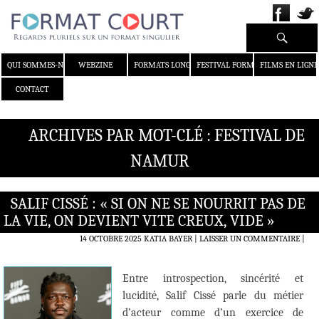
Recherche
ALLER AU CONTENU
QUI SOMMES-NOUS ?
WEBZINE
FORMATS LONGS
FESTIVAL FORMAT COURT
FILMS EN LIGNE
CONTACT
ARCHIVES PAR MOT-CLÉ : FESTIVAL DE
NAMUR
SALIF CISSÉ : « SI ON NE SE NOURRIT PAS DE
LA VIE, ON DEVIENT VITE CREUX, VIDE »
14 OCTOBRE 2025
KATIA BAYER
LAISSER UN COMMENTAIRE
|
Entre introspection, sincérité et
lucidité, Salif Cissé parle du métier
d’acteur comme d’un exercice de