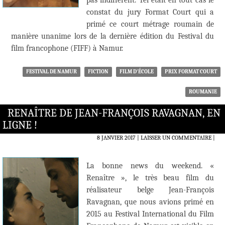
pas indifférent. Tel était en tout cas le
constat du jury Format Court qui a
primé ce court métrage roumain de
manière unanime lors de la dernière édition du Festival du
film francophone (FIFF) à Namur.
FESTIVAL DE NAMUR
FICTION
FILM D'ÉCOLE
PRIX FORMAT COURT
ROUMANIE
RENAÎTRE DE JEAN-FRANÇOIS RAVAGNAN, EN
LIGNE !
8 JANVIER 2017
LAISSER UN COMMENTAIRE
|
La bonne news du weekend. «
Renaître », le très beau film du
réalisateur belge Jean-François
Ravagnan, que nous avions primé en
2015 au Festival International du Film