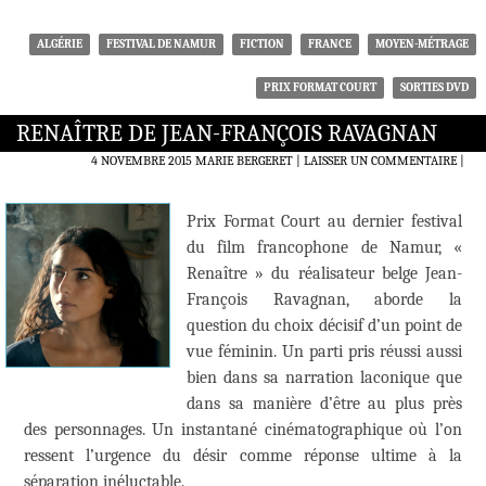
ALGÉRIE
FESTIVAL DE NAMUR
FICTION
FRANCE
MOYEN-MÉTRAGE
PRIX FORMAT COURT
SORTIES DVD
RENAÎTRE DE JEAN-FRANÇOIS RAVAGNAN
4 NOVEMBRE 2015
MARIE BERGERET
LAISSER UN COMMENTAIRE
|
Prix Format Court au dernier festival
du film francophone de Namur, «
Renaître » du réalisateur belge Jean-
François Ravagnan, aborde la
question du choix décisif d’un point de
vue féminin. Un parti pris réussi aussi
bien dans sa narration laconique que
dans sa manière d’être au plus près
des personnages. Un instantané cinématographique où l’on
ressent l’urgence du désir comme réponse ultime à la
séparation inéluctable.