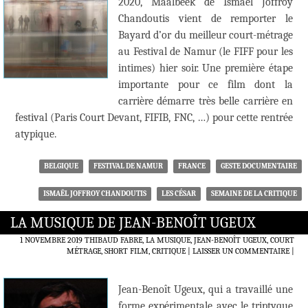
2020, Maalbeek de Ismaël Joffroy
Chandoutis vient de remporter le
Bayard d’or du meilleur court-métrage
au Festival de Namur (le FIFF pour les
intimes) hier soir. Une première étape
importante pour ce film dont la
carrière démarre très belle carrière en
festival (Paris Court Devant, FIFIB, FNC, …) pour cette rentrée
atypique.
BELGIQUE
FESTIVAL DE NAMUR
FRANCE
GESTE DOCUMENTAIRE
ISMAËL JOFFROY CHANDOUTIS
LES CÉSAR
SEMAINE DE LA CRITIQUE
LA MUSIQUE DE JEAN-BENOÎT UGEUX
1 NOVEMBRE 2019
THIBAUD FABRE, LA MUSIQUE, JEAN-BENOÎT UGEUX, COURT
MÉTRAGE, SHORT FILM, CRITIQUE
LAISSER UN COMMENTAIRE
|
Jean-Benoît Ugeux, qui a travaillé une
forme expérimentale avec le triptyque