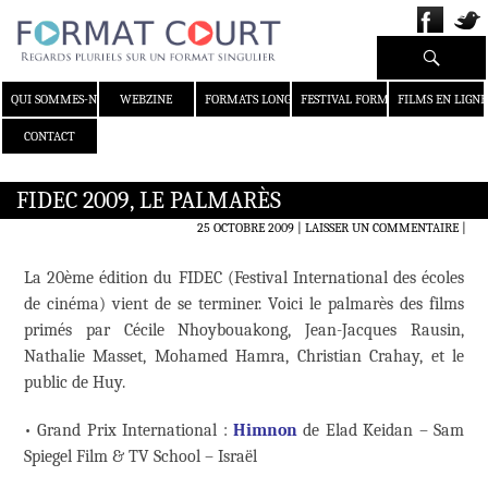
Recherche
ALLER AU CONTENU
QUI SOMMES-NOUS ?
WEBZINE
FORMATS LONGS
FESTIVAL FORMAT COURT
FILMS EN LIGNE
CONTACT
FIDEC 2009, LE PALMARÈS
25 OCTOBRE 2009
LAISSER UN COMMENTAIRE
|
La 20ème édition du FIDEC (Festival International des écoles
de cinéma) vient de se terminer. Voici le palmarès des films
primés par Cécile Nhoybouakong, Jean-Jacques Rausin,
Nathalie Masset, Mohamed Hamra, Christian Crahay, et le
public de Huy.
• Grand Prix International :
Himnon
de Elad Keidan – Sam
Spiegel Film & TV School – Israël