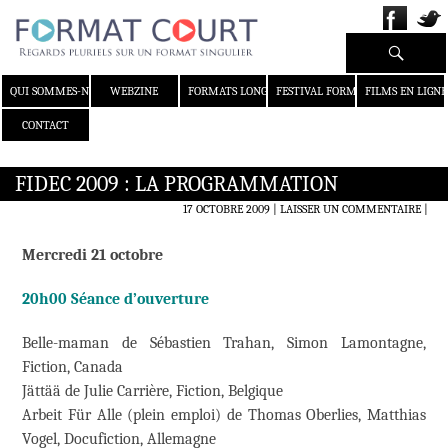
Recherche
ALLER AU CONTENU
QUI SOMMES-NOUS ?
WEBZINE
FORMATS LONGS
FESTIVAL FORMAT COURT
FILMS EN LIGNE
CONTACT
FIDEC 2009 : LA PROGRAMMATION
17 OCTOBRE 2009
LAISSER UN COMMENTAIRE
|
Mercredi 21 octobre
20h00 Séance d’ouverture
Belle-maman de Sébastien Trahan, Simon Lamontagne,
Fiction, Canada
Jättää de Julie Carrière, Fiction, Belgique
Arbeit Für Alle (plein emploi) de Thomas Oberlies, Matthias
Vogel, Docufiction, Allemagne