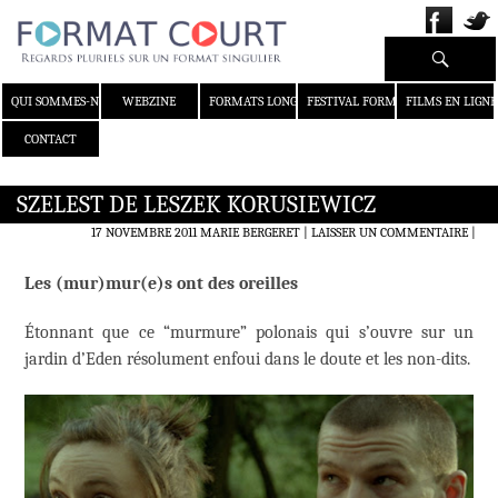
Recherche
ALLER AU CONTENU
QUI SOMMES-NOUS ?
WEBZINE
FORMATS LONGS
FESTIVAL FORMAT COURT
FILMS EN LIGNE
CONTACT
SZELEST DE LESZEK KORUSIEWICZ
17 NOVEMBRE 2011
MARIE BERGERET
LAISSER UN COMMENTAIRE
|
Les (mur)mur(e)s ont des oreilles
Étonnant que ce “murmure” polonais qui s’ouvre sur un
jardin d’Eden résolument enfoui dans le doute et les non-dits.