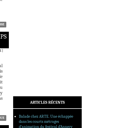
ACTUALITÉS
CRITIQUES
DOSSIERS
INTERVIEWS
SSE
REPORTAGES
MPS
SORTIES DVD
FORMATS LONGS
E
|
FESTIVAL FORMAT COURT
al
FILMS EN LIGNE
is
de
CONTACT
it
au
ey
ns
ARTICLES RÉCENTS
Balade chez ARTE. Une échappée
QUE
dans les courts métrages
d’animation du festival d’Annecy