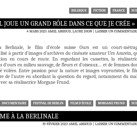
BELGIQUE
FICTION
FRANCE
SUI
 JOUE UN GRAND RÔLE DANS CE QUE JE CRÉE »
4 MARS 2023
AMEL ARGOUD, LAURE DION
LAISSER UN COMMENTAIR
a Berlinale, le film d’école suisse Ours est un court-métra
lisé à partir d’images d’archives du cinéaste amateur Urs Amrein, q
ion en cours de route. En regardant les cassettes, la réalisatri
s d’ours en milieu sauvage, de fleurs et d’oiseaux… et de femmes do
é volées. Entre passion pour la nature et images voyeuristes, le fi
tre de l’autre en abordant la question du regard, notamment du ma
vec sa réalisatrice Morgane Frund.
DOCUMENTAIRE
FESTIVAL DE BERLIN
FILM D'ÉCOLE
MORGANE FRUND
SUI
SME À LA BERLINALE
19 FÉVRIER 2023
AMEL ARGOUD
LAISSER UN COMMENTAIR