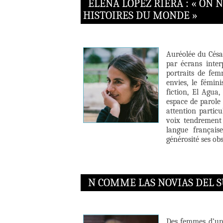
ELENA LÓPEZ RIERA : « ON 
HISTOIRES DU MONDE »
Auréolée du Césa
par écrans inter
portraits de femm
envies, le fémin
fiction, El Agua
espace de parole
attention particu
voix tendrement 
langue française
générosité ses obs
N COMME LAS NOVIAS DEL 
Des femmes d’un 