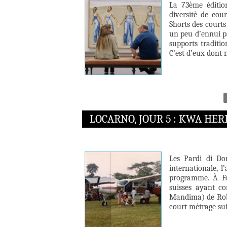
La 73ème édition
diversité de cou
Shorts des courts
un peu d’ennui pa
supports traditio
C’est d’eux dont 
LOCARNO, JOUR 5 : KWA HE
Les Pardi di Do
internationale, l
programme. À Fo
suisses ayant c
Mandima) de Robe
court métrage sui