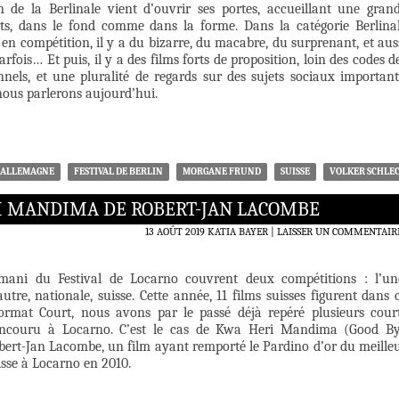
 de la Berlinale vient d’ouvrir ses portes, accueillant une gran
rts, dans le fond comme dans la forme. Dans la catégorie Berlina
 en compétition, il y a du bizarre, du macabre, du surprenant, et aus
rfois… Et puis, il y a des films forts de proposition, loin des codes d
nnels, et une pluralité de regards sur des sujets sociaux important
nous parlerons aujourd’hui.
ALLEMAGNE
FESTIVAL DE BERLIN
MORGANE FRUND
SUISSE
VOLKER SCHLE
RI MANDIMA DE ROBERT-JAN LACOMBE
13 AOÛT 2019
KATIA BAYER
LAISSER UN COMMENTAIR
mani du Festival de Locarno couvrent deux compétitions : l’un
’autre, nationale, suisse. Cette année, 11 films suisses figurent dans 
rmat Court, nous avons par le passé déjà repéré plusieurs cour
oncouru à Locarno. C’est le cas de Kwa Heri Mandima (Good B
rt-Jan Lacombe, un film ayant remporté le Pardino d’or du meille
sse à Locarno en 2010.