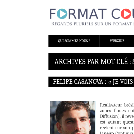
ALLER AU CONTENU
QUI SOMMES-NOUS ?
WEBZINE
ARCHIVES PAR MOT-CLÉ : 
FELIPE CASANOVA : « JE VO
Réalisateur brés
zones floues en
Diffusion), il rev
est autant questi
revient sur son 
Janeiro Continua 