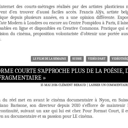
nternet des courts-métrages réalisés par des artistes plasticiens 
nt d’en trouver d’aussi faciles accès. Francis Alÿs, artiste bel
ique depuis plusieurs années, en a une opinion différente. Expo
ate Modern à Londres ou encore au Centre Pompidou à Paris, il lais
lisables en ligne et disponibles en Creative Commons. Pratique qui 
vision du cinéma, proposition volontariste d’obtenir une portée aus
.
LE FILM DE LA SEMAINE
SUISSE
VIDÉO D'ART
VIDÉOTHÈ
ORME COURTE S’APPROCHE PLUS DE LA POÉSIE, 
 FRAGMENTAIRE »
15 MAI 2016
CLÉMENT BERAUD
LAISSER UN COMMENTAIR
on du réel met en avant le cinéma documentaire à Nyon, en Suiss
iano Barisone, son directeur depuis 2010 s’efforce de maintenir 
continuité, suivant un axe qui lui est cher. Pour Format Court, il e
ien au documentaire et sa passion pour LE cinéma.