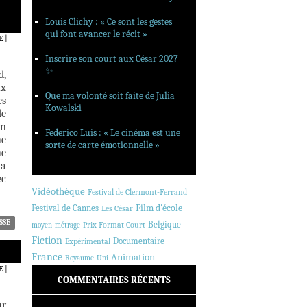
Louis Clichy : « Ce sont les gestes
qui font avancer le récit »
E
|
Inscrire son court aux César 2027
✨
d,
ux
Que ma volonté soit faite de Julia
es
Kowalski
de
un
Federico Luis : « Le cinéma est une
ne
sorte de carte émotionnelle »
ne
la
ec
Vidéothèque
Festival de Clermont-Ferrand
Festival de Cannes
Film d'école
Les César
SSE
Belgique
Prix Format Court
moyen-métrage
Fiction
Documentaire
Expérimental
France
Animation
Royaume-Uni
E
|
COMMENTAIRES RÉCENTS
ur