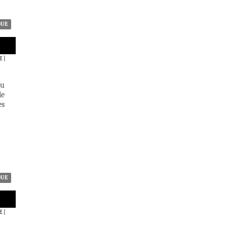
QUE
E
|
au
le
es
QUE
E
|