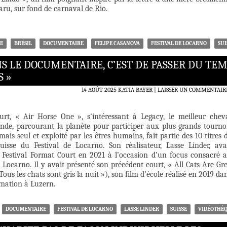
aru, sur fond de carnaval de Rio.
E
BRÉSIL
DOCUMENTAIRE
FELIPE CASANOVA
FESTIVAL DE LOCARNO
SUI
ANS LE DOCUMENTAIRE, C’EST DE PASSER DU TE
S »
14 AOÛT 2025
KATIA BAYER
LAISSER UN COMMENTAIR
rt, « Air Horse One », s’intéressant à Legacy, le meilleur chev
nde, parcourant la planète pour participer aux plus grands tourno
mais seul et exploité par les êtres humains, fait partie des 10 titres 
uisse du Festival de Locarno. Son réalisateur, Lasse Linder, ava
e Festival Format Court en 2021 à l’occasion d’un focus consacré 
Locarno. Il y avait présenté son précédent court, « All Cats Are Gr
ous les chats sont gris la nuit »), son film d’école réalisé en 2019 da
rmation à Luzern.
DOCUMENTAIRE
FESTIVAL DE LOCARNO
LASSE LINDER
SUISSE
VIDÉOTHÈ