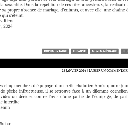
la sexualité. Dans la répétition de ces rites ancestraux, la réalisatri
 sa propre absence de mariage, d’enfants, et avec elle, une chaîne 
 qui s’éteint.
ez Riera
′, 2024
DOCUMENTAIRE
ESPAGNE
MOYEN-MÉTRAGE
SUI
23 JANVIER 2024
LAISSER UN COMMENTAIR
des cinq membres d’équipage d’un petit chalutier. Après quatre jou
e pêche infructueuse, il se retrouve face à un dilemme cornélien
 vides ou décider, contre l’avis d’une partie de l’équipage, de part
 interdite.
llemin
 Suisse