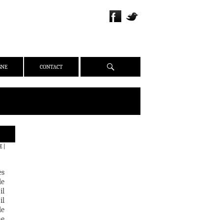
Recherche
GNE
CONTACT
QUI SOMMES-NOUS ?
E
|
PRÉSENTATION
ÉQUIPE
es
PRESSE
de
il
PARTENAIRES
il
WEBZINE
de
ne