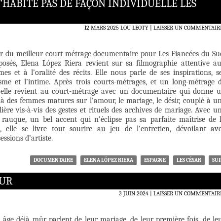
N’HABITE PAS DE FAÇON INDIVIDUELLE LES
12 MARS 2025
LOU LEOTY
LAISSER UN COMMENTAIR
r du meilleur court métrage documentaire pour Les Fiancées du Su
posés, Elena López Riera revient sur sa filmographie attentive a
es et à l’oralité des récits. Elle nous parle de ses inspirations, s
isme et l’intime. Après trois courts-métrages, et un long-métrage 
, elle revient au court-métrage avec un documentaire qui donne 
 à des femmes matures sur l’amour, le mariage, le désir, couplé à u
lière vis-à-vis des gestes et rituels des archives de mariage. Avec u
rauque, un bel accent qui n’éclipse pas sa parfaite maîtrise de 
, elle se livre tout sourire au jeu de l’entretien, dévoilant av
essions d’artiste.
DOCUMENTAIRE
ELENA LÓPEZ RIERA
ESPAGNE
LES CÉSAR
SUI
SUR
3 JUIN 2024
LAISSER UN COMMENTAIR
âge déjà mûr parlent de leur mariage, de leur première fois, de le