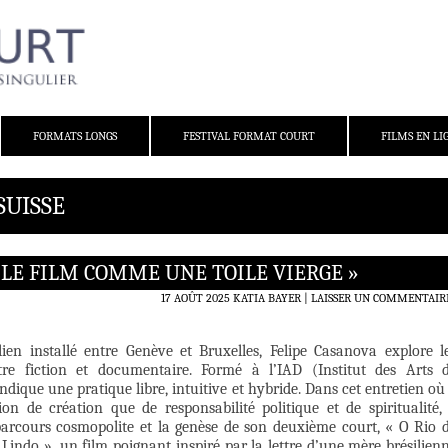
FORMATS LONGS
FESTIVAL FORMAT COURT
FILMS EN LI
SUISSE
IS LE FILM COMME UNE TOILE VIERGE »
17 AOÛT 2025
KATIA BAYER
LAISSER UN COMMENTAIR
ilien installé entre Genève et Bruxelles, Felipe Casanova explore l
tre fiction et documentaire. Formé à l’IAD (Institut des Arts 
endique une pratique libre, intuitive et hybride. Dans cet entretien où 
on de création que de responsabilité politique et de spiritualité, 
parcours cosmopolite et la genèse de son deuxième court, « O Rio 
Lindo », un film poignant inspiré par la lettre d’une mère brésilien