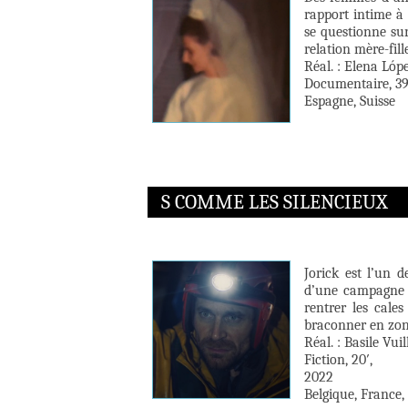
rapport intime à 
se questionne sur
relation mère-fille
Réal. : Elena Lóp
Documentaire, 39
Espagne, Suisse
S COMME LES SILENCIEUX
Jorick est l’un 
d’une campagne d
rentrer les cales
braconner en zone
Réal. : Basile Vui
Fiction, 20′,
2022
Belgique, France,