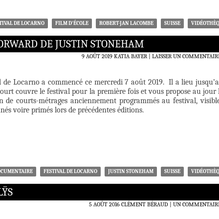
TIVAL DE LOCARNO
FILM D'ÉCOLE
ROBERT-JAN LACOMBE
SUISSE
VIDÉOTHÈ
 FORWARD DE JUSTIN STONEHAM
9 AOÛT 2019
KATIA BAYER
LAISSER UN COMMENTAIR
l de Locarno a commencé ce mercredi 7 août 2019. Il a lieu jusqu’
ourt couvre le festival pour la première fois et vous propose au jour 
on de courts-métrages anciennement programmés au festival, visibl
nnés voire primés lors de précédentes éditions.
OCUMENTAIRE
FESTIVAL DE LOCARNO
JUSTIN STONEHAM
SUISSE
VIDÉOTHÈ
LŸS
5 AOÛT 2016
CLÉMENT BÉRAUD
UN COMMENTAIR