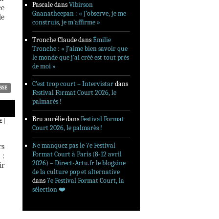
Pascale
dans
Vibirson
ce
Gnanatheepan : « J’observe, je me
de
construis, je m’affirme »
Tronche Claude
dans
Émilie
Tronche : « J’aime bien savoir que
le monde que j’ai créé est tout près
de moi »
C’est trop court – Intervistar
dans
SSE
Festival Format Court 2026, le
palmarès !
Bru aurélie
dans
Festival Format
E
|
Court 2026, le palmarès !
Ne manquez pas le 7e Festival
rs
Format Court à Paris (8-12 avril
 :
2026) – Direct-Actu.fr le blogzine
ir
de la culture pop et alternative
dans
7e Festival Format Court, la
sélection ❤️‍