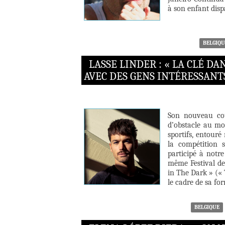
à son enfant disp
BELGIQU
LASSE LINDER : « LA CLÉ D
AVEC DES GENS INTÉRESSANT
Son nouveau cou
d’obstacle au mo
sportifs, entouré 
la compétition s
participé à notr
même Festival de 
in The Dark » (« T
le cadre de sa fo
BELGIQUE