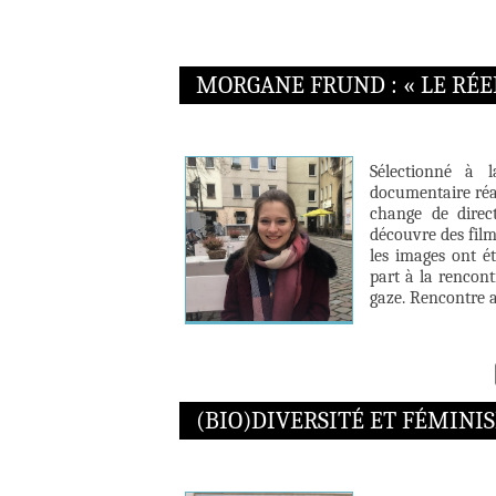
MORGANE FRUND : « LE RÉEL
Sélectionné à l
documentaire réa
change de direct
découvre des film
les images ont ét
part à la rencon
gaze. Rencontre a
(BIO)DIVERSITÉ ET FÉMINI