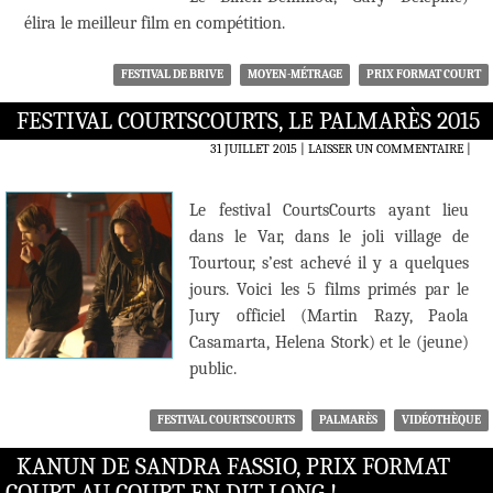
élira le meilleur film en compétition.
FESTIVAL DE BRIVE
MOYEN-MÉTRAGE
PRIX FORMAT COURT
FESTIVAL COURTSCOURTS, LE PALMARÈS 2015
31 JUILLET 2015
LAISSER UN COMMENTAIRE
|
Le festival CourtsCourts ayant lieu
dans le Var, dans le joli village de
Tourtour, s’est achevé il y a quelques
jours. Voici les 5 films primés par le
Jury officiel (Martin Razy, Paola
Casamarta, Helena Stork) et le (jeune)
public.
FESTIVAL COURTSCOURTS
PALMARÈS
VIDÉOTHÈQUE
KANUN DE SANDRA FASSIO, PRIX FORMAT