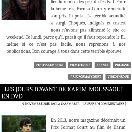
lieu la remise des prix du festival. Pour
la 4ème fois, Format Court y remettait
son prix. Et puis… La terrible actualité
a surgi. Choqués, indignés et tristes,
nous n’avons pas alimenté le site ce
weekend. Ce lundi, parce qu’il paraît qu’il faut reprendre le fil,
même si ce n’est pas facile, nous reprenons à nos
publications. Bon courage à tous dans cette terrible épreuve.
FESTIVAL DE BREST
FILM D'ÉCOLE
FRANCE
POLOGNE
PRIX FORMAT COURT
VIDÉOTHÈQUE
LES JOURS D’AVANT DE KARIM MOUSSAOUI
EN DVD
9 NOVEMBRE 2015
PAOLA CASAMARTA
LAISSER UN COMMENTAIRE
|
En 2013, notre magazine décernait un
Prix Format Court au film de Karim