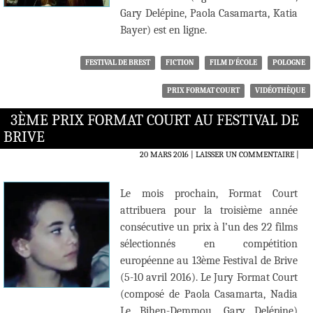
Gary Delépine, Paola Casamarta, Katia
Bayer) est en ligne.
FESTIVAL DE BREST
FICTION
FILM D'ÉCOLE
POLOGNE
PRIX FORMAT COURT
VIDÉOTHÈQUE
3ÈME PRIX FORMAT COURT AU FESTIVAL DE
BRIVE
20 MARS 2016
LAISSER UN COMMENTAIRE
|
Le mois prochain, Format Court
attribuera pour la troisième année
consécutive un prix à l’un des 22 films
sélectionnés en compétition
européenne au 13ème Festival de Brive
(5-10 avril 2016). Le Jury Format Court
(composé de Paola Casamarta, Nadia
Le Bihen-Demmou, Gary Delépine)