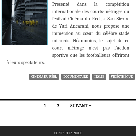
Présenté dans la compétition
internationale des courts-métrages du
festival Cinéma du Réel, « San Siro »,
de Yuri Ancarani, nous propose une
immersion au cœur du célèbre stade
milanais. Néanmoins, le sujet de ce
court métrage n’est pas l’action
sportive que les footballeurs offriront
à leurs spectateurs.
CINÉMA DU RÉEL
DOCUMENTAIRE
ITALIE
VIDÉOTHÈQUE
Navigation
1
2
SUIVANT →
des
articles
CONTACTEZ-NOUS