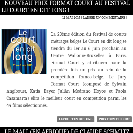
NOUVEAU PRIX FORMAT COURT AU FESTIVAL
LE COURT EN DIT LONG !
12 MAI 2015
LAISSER UN COMMENTAIRE
|
La 23ème édition du festival de courts
métrages belges Le Court en dit long se
tiendra du 1er au 6 juin prochain au
Centre Wallonie-Bruxelles à Paris.
Format Court y attribuera pour la
première fois un prix au sein de la
compétition franco-belge. Le Jury
Format Court (composé de Sylvain
Angiboust, Katia Bayer, Juliàn Medrano Hoyos et Paola
Casamarta) élira le meilleur court en compétition parmi les
44 films sélectionnés.
LE COURT EN DIT LONG
PRIX FORMAT COURT
LE MALI (EN AFRIQUE) DE CLAUDE SCHMITZ,