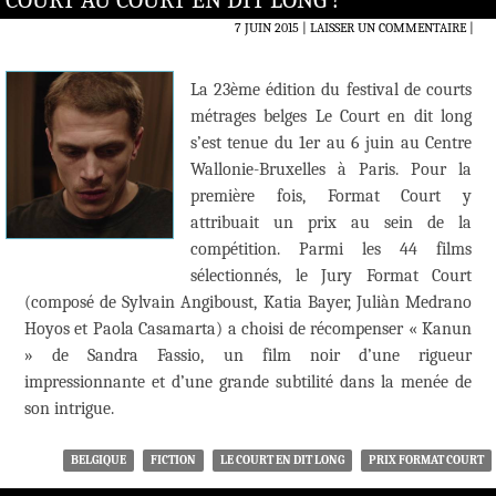
COURT AU COURT EN DIT LONG !
7 JUIN 2015
LAISSER UN COMMENTAIRE
|
La 23ème édition du festival de courts
métrages belges Le Court en dit long
s’est tenue du 1er au 6 juin au Centre
Wallonie-Bruxelles à Paris. Pour la
première fois, Format Court y
attribuait un prix au sein de la
compétition. Parmi les 44 films
sélectionnés, le Jury Format Court
(composé de Sylvain Angiboust, Katia Bayer, Juliàn Medrano
Hoyos et Paola Casamarta) a choisi de récompenser « Kanun
» de Sandra Fassio, un film noir d’une rigueur
impressionnante et d’une grande subtilité dans la menée de
son intrigue.
BELGIQUE
FICTION
LE COURT EN DIT LONG
PRIX FORMAT COURT