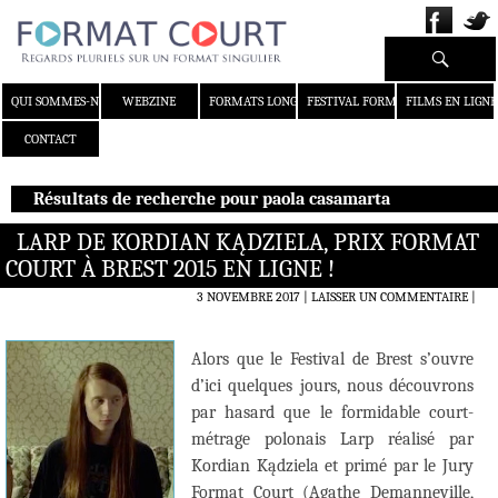
Recherche
ALLER AU CONTENU
QUI SOMMES-NOUS ?
WEBZINE
FORMATS LONGS
FESTIVAL FORMAT COURT
FILMS EN LIGNE
CONTACT
Résultats de recherche pour paola casamarta
LARP DE KORDIAN KĄDZIELA, PRIX FORMAT
COURT À BREST 2015 EN LIGNE !
3 NOVEMBRE 2017
LAISSER UN COMMENTAIRE
|
Alors que le Festival de Brest s’ouvre
d’ici quelques jours, nous découvrons
par hasard que le formidable court-
métrage polonais Larp réalisé par
Kordian Kądziela et primé par le Jury
Format Court (Agathe Demanneville,