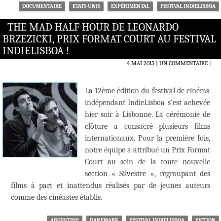
DOCUMENTAIRE
ETATS-UNIS
EXPÉRIMENTAL
FESTIVAL INDIELISBOA
THE MAD HALF HOUR DE LEONARDO
BRZEZICKI, PRIX FORMAT COURT AU FESTIVAL
INDIELISBOA !
4 MAI 2015
UN COMMENTAIRE
|
La 12ème édition du festival de cinéma
indépendant IndieLisboa s’est achevée
hier soir à Lisbonne. La cérémonie de
clôture a consacré plusieurs films
internationaux. Pour la première fois,
notre équipe a attribué un Prix Format
Court au sein de la toute nouvelle
section « Silvestre », regroupant des
films à part et inattendus réalisés par de jeunes auteurs
comme des cinéastes établis.
ARGENTINE
DANEMARK
FESTIVAL INDIELISBOA
FICTION