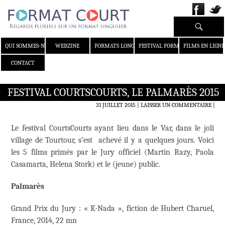
Recherche
ALLER AU CONTENU
QUI SOMMES-NOUS ?
WEBZINE
FORMATS LONGS
FESTIVAL FORMAT COURT
FILMS EN LIGNE
CONTACT
FESTIVAL COURTSCOURTS, LE PALMARÈS 2015
31 JUILLET 2015
LAISSER UN COMMENTAIRE
|
Le festival CourtsCourts ayant lieu dans le Var, dans le joli
village de Tourtour, s’est achevé il y a quelques jours. Voici
les 5 films primés par le Jury officiel (Martin Razy, Paola
Casamarta, Helena Stork) et le (jeune) public.
Palmarès
Grand Prix du Jury : « K-Nada », fiction de Hubert Charuel,
France, 2014, 22 mn