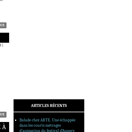
ACTUALITÉS
CRITIQUES
DOSSIERS
INTERVIEWS
QUE
REPORTAGES
SORTIES DVD
E
|
FORMATS LONGS
FESTIVAL FORMAT COURT
FILMS EN LIGNE
CONTACT
ARTICLES RÉCENTS
QUE
Balade chez ARTE. Une échappée
dans les courts métrages
 À
d’animation du festival d’Annecy