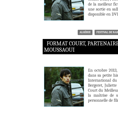
de la meilleur fi
une sortie en sal
disponible en DV
ALGÉRIE
FESTIVAL DE N
FORMAT COURT, PARTENAIRE 
MOUSSAOUI
En octobre 2013,
dans sa petite hi
International du
Bergeret, Juliett
Court du Meilleur
la maîtrise de 
personnelle de fi