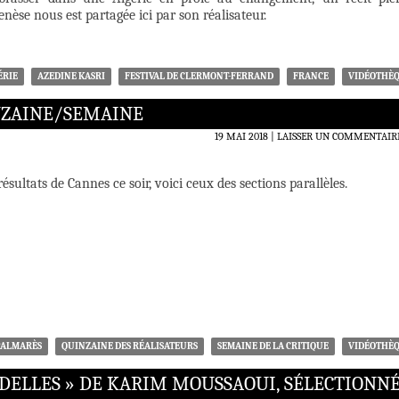
enèse nous est partagée ici par son réalisateur.
ÉRIE
AZEDINE KASRI
FESTIVAL DE CLERMONT-FERRAND
FRANCE
VIDÉOTHÈ
INZAINE/SEMAINE
19 MAI 2018
LAISSER UN COMMENTAIR
ésultats de Cannes ce soir, voici ceux des sections parallèles.
PALMARÈS
QUINZAINE DES RÉALISATEURS
SEMAINE DE LA CRITIQUE
VIDÉOTHÈ
DELLES » DE KARIM MOUSSAOUI, SÉLECTIONNÉ