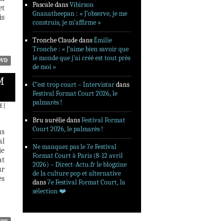
Pascale
dans
Vibirson
et
Gnanatheepan : « J’observe, je me
is
construis, je m’affirme »
Tronche Claude
dans
Émilie
Tronche : « J’aime bien savoir que
le monde que j’ai créé est tout près
DVD
de moi »
M
C’est trop court – Intervistar
dans
Festival Format Court 2026, le
palmarès !
E
|
Bru aurélie
dans
Festival Format
Court 2026, le palmarès !
us
al
Ne manquez pas le 7e Festival
ie
Format Court à Paris (8-12 avril
at
2026) – Direct-Actu.fr le blogzine
ur
de la culture pop et alternative
ès
dans
7e Festival Format Court, la
sélection ❤️‍