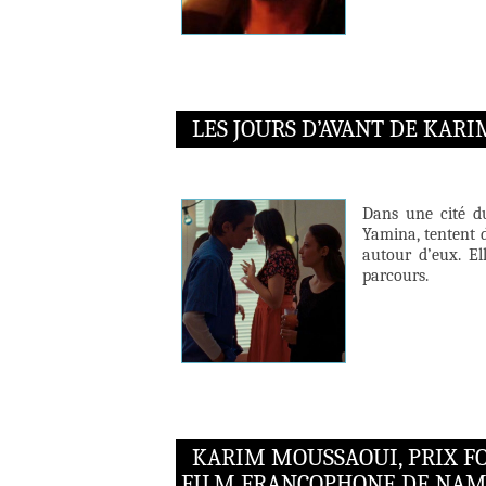
LES JOURS D’AVANT DE KAR
Dans une cité d
Yamina, tentent d
autour d’eux. Ell
parcours.
KARIM MOUSSAOUI, PRIX F
FILM FRANCOPHONE DE NAM