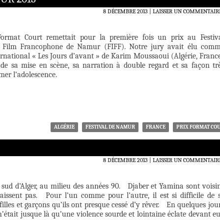
8 DÉCEMBRE 2013
LAISSER UN COMMENTAIR
Format Court remettait pour la première fois un prix au Festiv
u Film Francophone de Namur (FIFF). Notre jury avait élu com
ernational « Les Jours d’avant » de Karim Moussaoui (Algérie, Franc
 de sa mise en scène, sa narration à double regard et sa façon tr
lmer l’adolescence.
ALGÉRIE
FESTIVAL DE NAMUR
FRANCE
PRIX FORMAT CO
8 DÉCEMBRE 2013
LAISSER UN COMMENTAIR
 sud d’Alger, au milieu des années 90. Djaber et Yamina sont voisi
issent pas. Pour l’un comme pour l’autre, il est si difficile de 
filles et garçons qu’ils ont presque cessé d’y rêver. En quelques jou
n’était jusque là qu’une violence sourde et lointaine éclate devant e