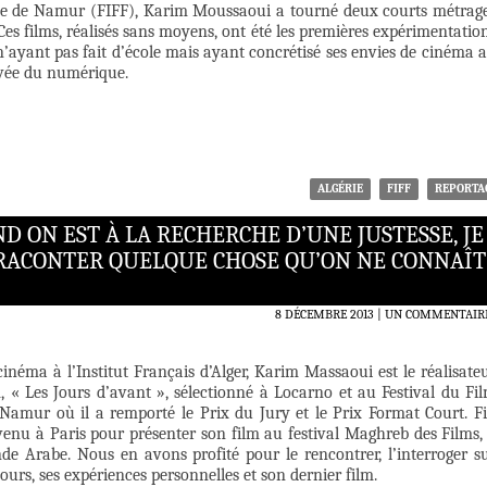
e de Namur (FIFF), Karim Moussaoui a tourné deux courts métrag
Ces films, réalisés sans moyens, ont été les premières expérimentatio
n’ayant pas fait d’école mais ayant concrétisé ses envies de cinéma 
vée du numérique.
ALGÉRIE
FIFF
REPORTA
D ON EST À LA RECHERCHE D’UNE JUSTESSE, JE
 RACONTER QUELQUE CHOSE QU’ON NE CONNAÎT
8 DÉCEMBRE 2013
UN COMMENTAIR
néma à l’Institut Français d’Alger, Karim Massaoui est le réalisate
, « Les Jours d’avant », sélectionné à Locarno et au Festival du Fi
amur où il a remporté le Prix du Jury et le Prix Format Court. F
venu à Paris pour présenter son film au festival Maghreb des Films,
nde Arabe. Nous en avons profité pour le rencontrer, l’interroger s
cours, ses expériences personnelles et son dernier film.