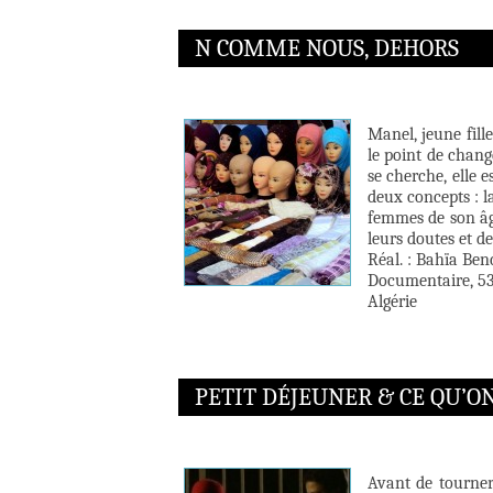
N COMME NOUS, DEHORS
Manel, jeune fill
le point de chang
se cherche, elle 
deux concepts : la
femmes de son âge
leurs doutes et d
Réal. : Bahïa Be
Documentaire, 53
Algérie
PETIT DÉJEUNER & CE QU’O
Avant de tourner