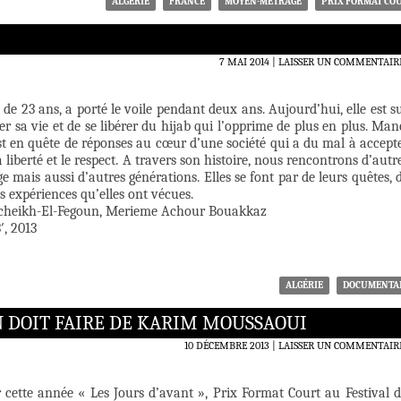
ALGÉRIE
FRANCE
MOYEN-MÉTRAGE
PRIX FORMAT CO
7 MAI 2014
LAISSER UN COMMENTAIR
e de 23 ans, a porté le voile pendant deux ans. Aujourd’hui, elle est s
er sa vie et de se libérer du hijab qui l’opprime de plus en plus. Man
est en quête de réponses au cœur d’une société qui a du mal à accept
 liberté et le respect. A travers son histoire, nous rencontrons d’autr
 mais aussi d’autres générations. Elles se font par de leurs quêtes, 
es expériences qu’elles ont vécues.
ncheikh-El-Fegoun, Merieme Achour Bouakkaz
′, 2013
ALGÉRIE
DOCUMENTA
N DOIT FAIRE DE KARIM MOUSSAOUI
10 DÉCEMBRE 2013
LAISSER UN COMMENTAIR
 cette année « Les Jours d’avant », Prix Format Court au Festival 