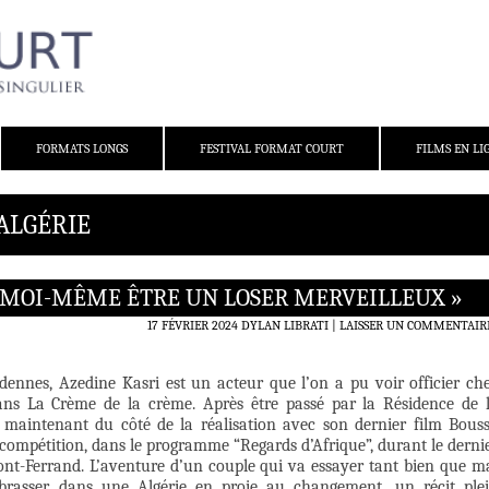
FORMATS LONGS
FESTIVAL FORMAT COURT
FILMS EN LI
 ALGÉRIE
SE MOI-MÊME ÊTRE UN LOSER MERVEILLEUX »
17 FÉVRIER 2024
DYLAN LIBRATI
LAISSER UN COMMENTAIR
rdennes, Azedine Kasri est un acteur que l’on a pu voir officier ch
ns La Crème de la crème. Après être passé par la Résidence de 
ue maintenant du côté de la réalisation avec son dernier film Bous
compétition, dans le programme “Regards d’Afrique”, durant le derni
mont-Ferrand. L’aventure d’un couple qui va essayer tant bien que m
brasser dans une Algérie en proie au changement, un récit ple