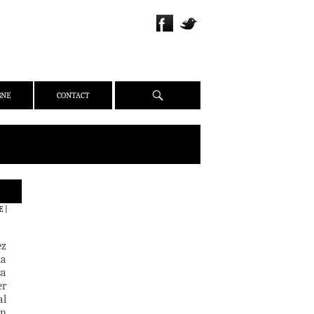
Recherche
GNE
CONTACT
QUI SOMMES-NOUS ?
E
|
PRÉSENTATION
ÉQUIPE
ez
PRESSE
la
sa
PARTENAIRES
er
WEBZINE
al
in