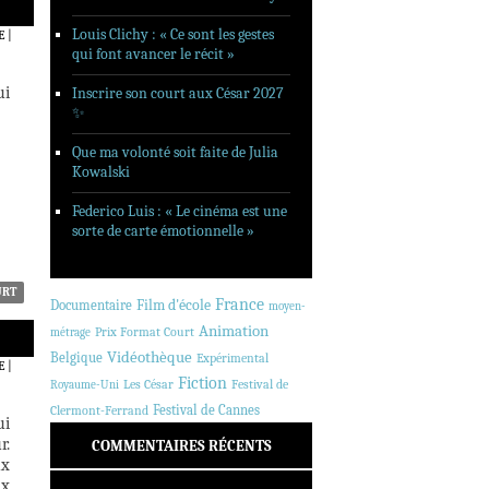
Louis Clichy : « Ce sont les gestes
E
|
qui font avancer le récit »
ui
Inscrire son court aux César 2027
✨
Que ma volonté soit faite de Julia
Kowalski
Federico Luis : « Le cinéma est une
sorte de carte émotionnelle »
URT
France
Documentaire
Film d'école
moyen-
Animation
Prix Format Court
métrage
Vidéothèque
Belgique
Expérimental
E
|
Fiction
Les César
Festival de
Royaume-Uni
Festival de Cannes
Clermont-Ferrand
ui
r.
COMMENTAIRES RÉCENTS
ux
ix