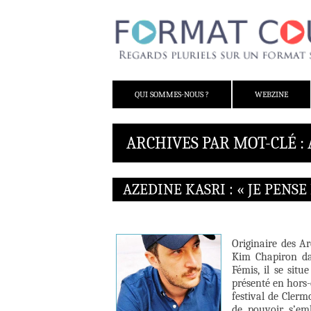
ALLER AU CONTENU
QUI SOMMES-NOUS ?
WEBZINE
ARCHIVES PAR MOT-CLÉ :
AZEDINE KASRI : « JE PEN
Originaire des A
Kim Chapiron da
Fémis, il se sit
présenté en hors-
festival de Cler
de pouvoir s’em