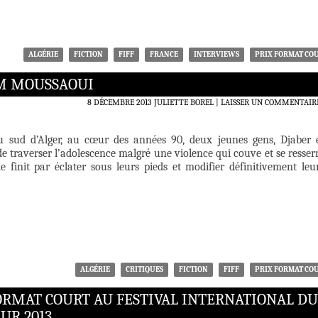
ALGÉRIE
FICTION
FIFF
FRANCE
INTERVIEWS
PRIX FORMAT CO
IM MOUSSAOUI
8 DÉCEMBRE 2013
JULIETTE BOREL
LAISSER UN COMMENTAIR
u sud d’Alger, au cœur des années 90, deux jeunes gens, Djaber 
e traverser l’adolescence malgré une violence qui couve et se resser
e finit par éclater sous leurs pieds et modifier définitivement leu
ALGÉRIE
CRITIQUES
FICTION
FIFF
PRIX FORMAT CO
ORMAT COURT AU FESTIVAL INTERNATIONAL DU
UR 2013