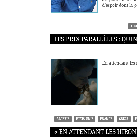
d’espoir dont la g
ALG
LES PRIX PARALLÈLES : QU
En attendant les r
ALGÉRIE
ETATS-UNIS
FRANCE
GRÈCE
« EN ATTENDANT LES HIRON