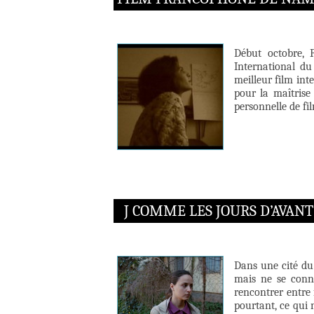
Début octobre, 
International d
meilleur film int
pour la maîtrise
personnelle de fi
J COMME LES JOURS D’AVANT
Dans une cité du
mais ne se conna
rencontrer entre 
pourtant, ce qui 