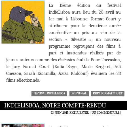
La 13ème édition du festival
IndieLisboa aura lieu du 20 avril au
1er mai à Lisbonne. Format Court y
attribuera pour la deuxième année
consécutive un prix au sein de la
section « Silvestre », un nouveau
programme regroupant des films à
part et inattendus réalisés par de
jeunes auteurs comme des cinéastes établis. Pour l’occasion,
le jury Format Court (Katia Bayer, Marie Bergeret, Adi
Chesson, Sarah Escamilla, Aziza Kaddour) évaluera les 23
films sélectionnés.
FESTIVAL INDIELISBOA
PORTUGAL
PRIX FORMAT COURT
INDIELISBOA, NOTRE COMPTE-RENDU
13 JUIN 2015
KATIA BAYER
UN COMMENTAIRE
|