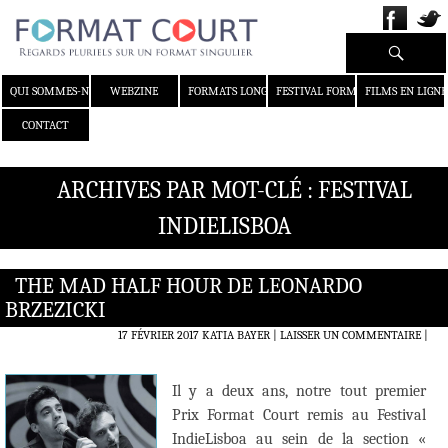
Recherche
ALLER AU CONTENU
QUI SOMMES-NOUS ?
WEBZINE
FORMATS LONGS
FESTIVAL FORMAT COURT
FILMS EN LIGNE
CONTACT
ARCHIVES PAR MOT-CLÉ : FESTIVAL
INDIELISBOA
THE MAD HALF HOUR DE LEONARDO
BRZEZICKI
17 FÉVRIER 2017
KATIA BAYER
LAISSER UN COMMENTAIRE
|
Il y a deux ans, notre tout premier
Prix Format Court remis au Festival
IndieLisboa au sein de la section «