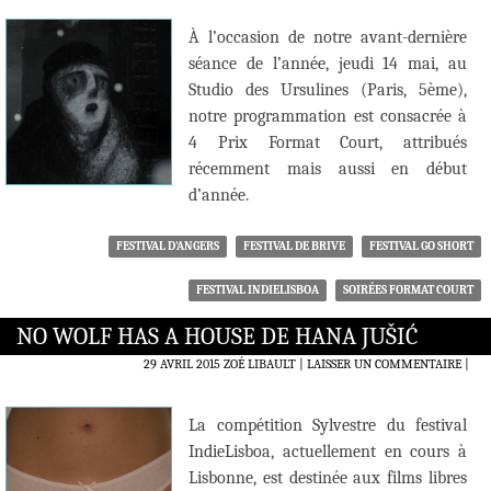
À l’occasion de notre avant-dernière
séance de l’année, jeudi 14 mai, au
Studio des Ursulines (Paris, 5ème),
notre programmation est consacrée à
4 Prix Format Court, attribués
récemment mais aussi en début
d’année.
FESTIVAL D'ANGERS
FESTIVAL DE BRIVE
FESTIVAL GO SHORT
FESTIVAL INDIELISBOA
SOIRÉES FORMAT COURT
NO WOLF HAS A HOUSE DE HANA JUŠIĆ
29 AVRIL 2015
ZOÉ LIBAULT
LAISSER UN COMMENTAIRE
|
La compétition Sylvestre du festival
IndieLisboa, actuellement en cours à
Lisbonne, est destinée aux films libres