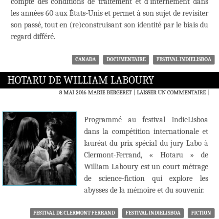
compte des conditions de traitement et d’internement dans
les années 60 aux États-Unis et permet à son sujet de revisiter
son passé, tout en (re)construisant son identité par le biais du
regard différé.
CANADA
DOCUMENTAIRE
FESTIVAL INDIELISBOA
HOTARU DE WILLIAM LABOURY
8 MAI 2016
MARIE BERGERET
LAISSER UN COMMENTAIRE
|
Programmé au festival IndieLisboa
dans la compétition internationale et
lauréat du prix spécial du jury Labo à
Clermont-Ferrand, « Hotaru » de
William Laboury est un court métrage
de science-fiction qui explore les
abysses de la mémoire et du souvenir.
FESTIVAL DE CLERMONT-FERRAND
FESTIVAL INDIELISBOA
FICTION