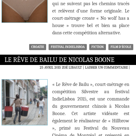
qui ne suivent pas les chemins tracés
et relèvent d’une forme originale. Le
court-métrage croate « No wolf has a
house » trouve bel et bien sa place
dans cette compétition alternative.
CROATIE
FESTIVAL INDIELISBOA
FICTION
FILM D'ÉCOLE
LE RÊVE DE BAILU DE NICOLAS BOONE
25 AVRIL 2015
ZOÉ LIBAULT
LAISSER UN COMMENTAIRE
|
« Le Rêve de Bailu », court-métrage en
compétition Silvestre au festival
IndieLisboa 2015, est une commande
du gouvernement chinois à Nicolas
Boone. Cet artiste vidéaste est
également le réalisateur de « Hillbrow
», primé au Festival du Nouveau
Cinéma de Montréal et présenté en