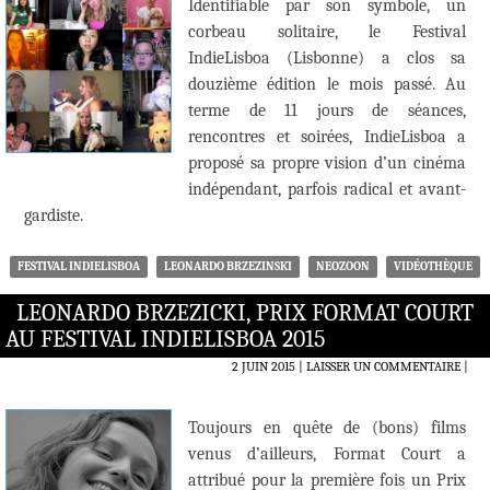
Identifiable par son symbole, un
corbeau solitaire, le Festival
IndieLisboa (Lisbonne) a clos sa
douzième édition le mois passé. Au
terme de 11 jours de séances,
rencontres et soirées, IndieLisboa a
proposé sa propre vision d’un cinéma
indépendant, parfois radical et avant-
gardiste.
FESTIVAL INDIELISBOA
LEONARDO BRZEZINSKI
NEOZOON
VIDÉOTHÈQUE
LEONARDO BRZEZICKI, PRIX FORMAT COURT
AU FESTIVAL INDIELISBOA 2015
2 JUIN 2015
LAISSER UN COMMENTAIRE
|
Toujours en quête de (bons) films
venus d’ailleurs, Format Court a
attribué pour la première fois un Prix