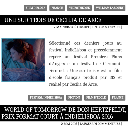
FILM D'ÉCOLE
FRANCE
VIDÉOTHÈQUE
WILLIAM LABOURY
UNE SUR TROIS DE CECILIA DE ARCE
2 MAI 2016
ZOÉ LIBAULT
UN COMMENTAIRE
|
Sélectionné ces derniers jours au
festival IndieLisboa et précédemment
repéré au festival Premiers Plans
d’Angers et au festival de Clermont-
Ferrand, « Une sur trois » est un film
d’école français produit par 3IS et
réalisé par Cecilia de Arce.
FESTIVAL INDIELISBOA
FICTION
FILM D'ÉCOLE
FRANCE
WORLD OF TOMORROW DE DON HERTZFELDT,
PRIX FORMAT COURT À INDIELISBOA 2016
2 MAI 2016
LAISSER UN COMMENTAIRE
|