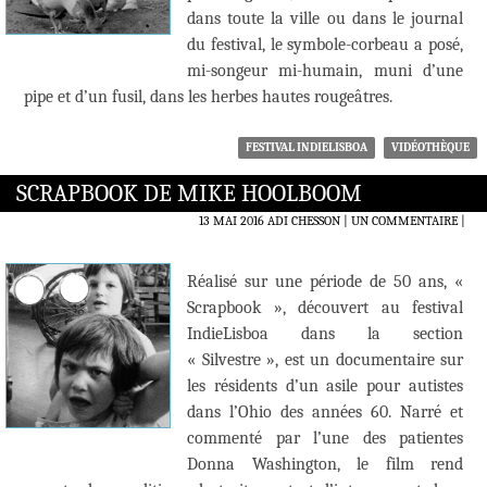
dans toute la ville ou dans le journal
du festival, le symbole-corbeau a posé,
mi-songeur mi-humain, muni d’une
pipe et d’un fusil, dans les herbes hautes rougeâtres.
FESTIVAL INDIELISBOA
VIDÉOTHÈQUE
SCRAPBOOK DE MIKE HOOLBOOM
13 MAI 2016
ADI CHESSON
UN COMMENTAIRE
|
Réalisé sur une période de 50 ans, «
Scrapbook », découvert au festival
IndieLisboa dans la section
« Silvestre », est un documentaire sur
les résidents d’un asile pour autistes
dans l’Ohio des années 60. Narré et
commenté par l’une des patientes
Donna Washington, le film rend