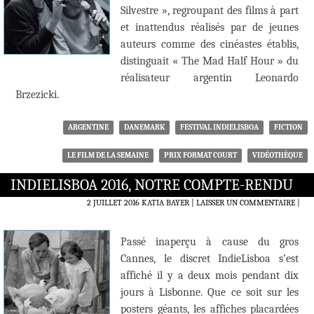
Silvestre », regroupant des films à part
et inattendus réalisés par de jeunes
auteurs comme des cinéastes établis,
distinguait « The Mad Half Hour » du
réalisateur argentin Leonardo
Brzezicki.
ARGENTINE
DANEMARK
FESTIVAL INDIELISBOA
FICTION
LE FILM DE LA SEMAINE
PRIX FORMAT COURT
VIDÉOTHÈQUE
INDIELISBOA 2016, NOTRE COMPTE-RENDU
2 JUILLET 2016
KATIA BAYER
LAISSER UN COMMENTAIRE
|
Passé inaperçu à cause du gros
Cannes, le discret IndieLisboa s’est
affiché il y a deux mois pendant dix
jours à Lisbonne. Que ce soit sur les
posters géants, les affiches placardées