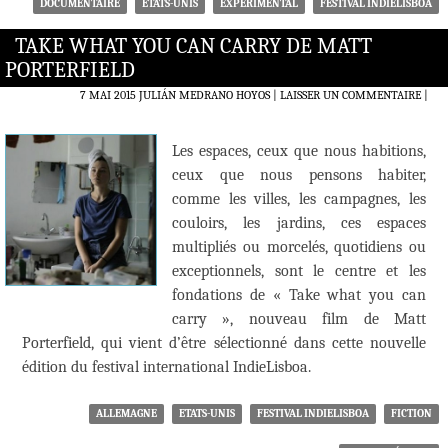
DOCUMENTAIRE
ETATS-UNIS
EXPÉRIMENTAL
FESTIVAL INDIELISBOA
TAKE WHAT YOU CAN CARRY DE MATT
PORTERFIELD
7 MAI 2015
JULIÁN MEDRANO HOYOS
LAISSER UN COMMENTAIRE
|
Les espaces, ceux que nous habitions,
ceux que nous pensons habiter,
comme les villes, les campagnes, les
couloirs, les jardins, ces espaces
multipliés ou morcelés, quotidiens ou
exceptionnels, sont le centre et les
fondations de « Take what you can
carry », nouveau film de Matt
Porterfield, qui vient d’être sélectionné dans cette nouvelle
édition du festival international IndieLisboa.
ALLEMAGNE
ETATS-UNIS
FESTIVAL INDIELISBOA
FICTION