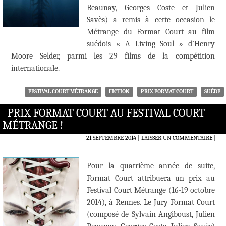
Beaunay, Georges Coste et Julien
Savès) a remis à cette occasion le
Métrange du Format Court au film
suédois « A Living Soul » d’Henry
Moore Selder, parmi les 29 films de la compétition
internationale.
FESTIVAL COURT MÉTRANGE
FICTION
PRIX FORMAT COURT
SUÈDE
PRIX FORMAT COURT AU FESTIVAL COURT
MÉTRANGE !
21 SEPTEMBRE 2014
LAISSER UN COMMENTAIRE
|
Pour la quatrième année de suite,
Format Court attribuera un prix au
Festival Court Métrange (16-19 octobre
2014), à Rennes. Le Jury Format Court
(composé de Sylvain Angiboust, Julien