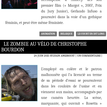
premier film (« Margot », 2007, Prix
du Jury Junior), Gerlando Infuso a
poursuivi dans la voie d’un gothique
féminin, et peut-être même féministe.
ANIMATION
BELGIQUE
LE COURT EN DIT LONG
LE ZOMBIE AU VÉLO DE CHRISTOPHE
BOURDON
24 JUIN 2015
SYLVAIN ANGIBOUST
UN COMMENTAIRE
|
L’employé en colère et le patron
malhonnête qui l’a licencié au terme
de sa période d’essai se poursuivent
dans les couloirs de l’usine et en
viennent aux mains, accompagnés par
une caméra heurtée. La scène,
marquante, qui ouvrait « Rosetta »