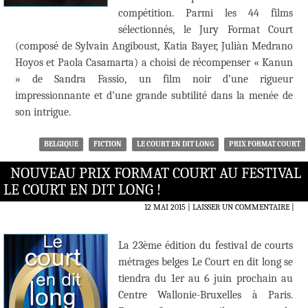
compétition. Parmi les 44 films
sélectionnés, le Jury Format Court
(composé de Sylvain Angiboust, Katia Bayer, Juliàn Medrano
Hoyos et Paola Casamarta) a choisi de récompenser « Kanun
» de Sandra Fassio, un film noir d’une rigueur
impressionnante et d’une grande subtilité dans la menée de
son intrigue.
BELGIQUE
FICTION
LE COURT EN DIT LONG
PRIX FORMAT COURT
NOUVEAU PRIX FORMAT COURT AU FESTIVAL
LE COURT EN DIT LONG !
12 MAI 2015
LAISSER UN COMMENTAIRE
|
La 23ème édition du festival de courts
métrages belges Le Court en dit long se
tiendra du 1er au 6 juin prochain au
Centre Wallonie-Bruxelles à Paris.