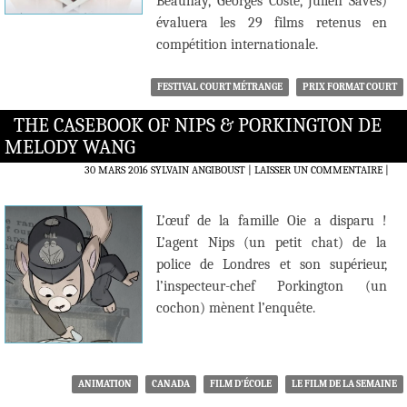
Beaunay, Georges Coste, Julien Savès)
évaluera les 29 films retenus en
compétition internationale.
FESTIVAL COURT MÉTRANGE
PRIX FORMAT COURT
THE CASEBOOK OF NIPS & PORKINGTON DE
MELODY WANG
30 MARS 2016
SYLVAIN ANGIBOUST
LAISSER UN COMMENTAIRE
|
L’œuf de la famille Oie a disparu !
L’agent Nips (un petit chat) de la
police de Londres et son supérieur,
l’inspecteur-chef Porkington (un
cochon) mènent l’enquête.
ANIMATION
CANADA
FILM D'ÉCOLE
LE FILM DE LA SEMAINE