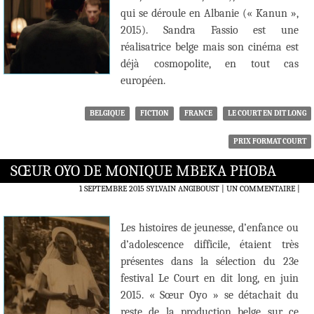
qui se déroule en Albanie (« Kanun »,
2015). Sandra Fassio est une
réalisatrice belge mais son cinéma est
déjà cosmopolite, en tout cas
européen.
BELGIQUE
FICTION
FRANCE
LE COURT EN DIT LONG
PRIX FORMAT COURT
SŒUR OYO DE MONIQUE MBEKA PHOBA
1 SEPTEMBRE 2015
SYLVAIN ANGIBOUST
UN COMMENTAIRE
|
Les histoires de jeunesse, d’enfance ou
d’adolescence difficile, étaient très
présentes dans la sélection du 23e
festival Le Court en dit long, en juin
2015. « Sœur Oyo » se détachait du
reste de la production belge sur ce