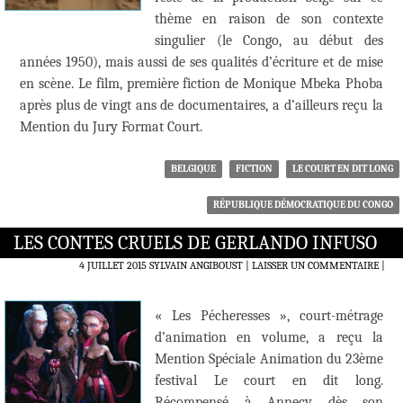
thème en raison de son contexte
singulier (le Congo, au début des
années 1950), mais aussi de ses qualités d’écriture et de mise
en scène. Le film, première fiction de Monique Mbeka Phoba
après plus de vingt ans de documentaires, a d’ailleurs reçu la
Mention du Jury Format Court.
BELGIQUE
FICTION
LE COURT EN DIT LONG
RÉPUBLIQUE DÉMOCRATIQUE DU CONGO
LES CONTES CRUELS DE GERLANDO INFUSO
4 JUILLET 2015
SYLVAIN ANGIBOUST
LAISSER UN COMMENTAIRE
|
« Les Pécheresses », court-métrage
d’animation en volume, a reçu la
Mention Spéciale Animation du 23ème
festival Le court en dit long.
Récompensé à Annecy dès son