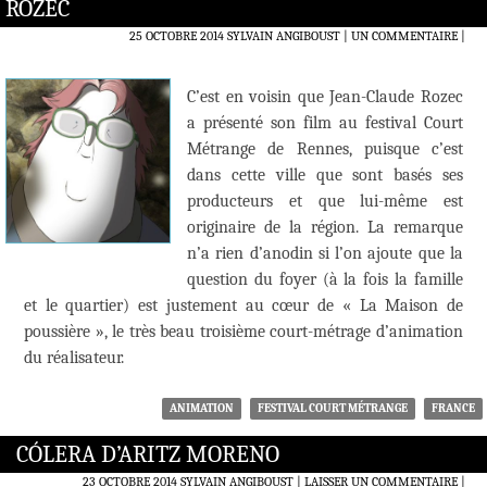
ROZEC
25 OCTOBRE 2014
SYLVAIN ANGIBOUST
UN COMMENTAIRE
|
C’est en voisin que Jean-Claude Rozec
a présenté son film au festival Court
Métrange de Rennes, puisque c’est
dans cette ville que sont basés ses
producteurs et que lui-même est
originaire de la région. La remarque
n’a rien d’anodin si l’on ajoute que la
question du foyer (à la fois la famille
et le quartier) est justement au cœur de « La Maison de
poussière », le très beau troisième court-métrage d’animation
du réalisateur.
ANIMATION
FESTIVAL COURT MÉTRANGE
FRANCE
CÓLERA D’ARITZ MORENO
23 OCTOBRE 2014
SYLVAIN ANGIBOUST
LAISSER UN COMMENTAIRE
|