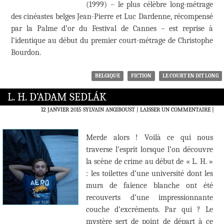
(1999) – le plus célèbre long-métrage
des cinéastes belges Jean-Pierre et Luc Dardenne, récompensé
par la Palme d’or du Festival de Cannes – est reprise à
l’identique au début du premier court-métrage de Christophe
Bourdon.
BELGIQUE
FICTION
LE COURT EN DIT LONG
L. H. D’ADAM SEDLÁK
12 JANVIER 2015
SYLVAIN ANGIBOUST
LAISSER UN COMMENTAIRE
|
Merde alors ! Voilà ce qui nous
traverse l’esprit lorsque l’on découvre
la scène de crime au début de « L. H. »
: les toilettes d’une université dont les
murs de faïence blanche ont été
recouverts d’une impressionnante
couche d’excréments. Par qui ? Le
mystère sert de point de départ à ce