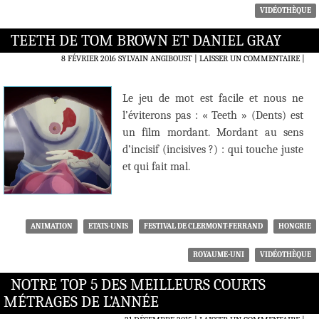
VIDÉOTHÈQUE
TEETH DE TOM BROWN ET DANIEL GRAY
8 FÉVRIER 2016
SYLVAIN ANGIBOUST
LAISSER UN COMMENTAIRE
|
Le jeu de mot est facile et nous ne
l’éviterons pas : « Teeth » (Dents) est
un film mordant. Mordant au sens
d’incisif (incisives ?) : qui touche juste
et qui fait mal.
ANIMATION
ETATS-UNIS
FESTIVAL DE CLERMONT-FERRAND
HONGRIE
ROYAUME-UNI
VIDÉOTHÈQUE
NOTRE TOP 5 DES MEILLEURS COURTS
MÉTRAGES DE L’ANNÉE