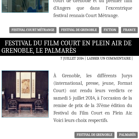
court de Grenoble et du premier film
d’Angers que dans l’excentrique
festival rennais Court Métrange.
FESTIVAL COURT MÉTRANGE
FESTIVAL DE GRENOBLE
FICTION
FRANCE
FESTIVAL DU FILM COURT EN PLEIN AIR DE
GRENOBLE, LE PALMARÈS
7 JUILLET 2014
LAISSER UN COMMENTAIRE
|
À Grenoble, les différents Jurys
(international, presse, jeune, Format
Court) ont rendu leurs verdicts ce
samedi 5 juillet 2014, à l’occasion de la
remise de prix de la 37ème édition du
Festival du Film Court en Plein Air.
Voici leurs choix respectifs.
FESTIVAL DE GRENOBLE
PALMARÈS