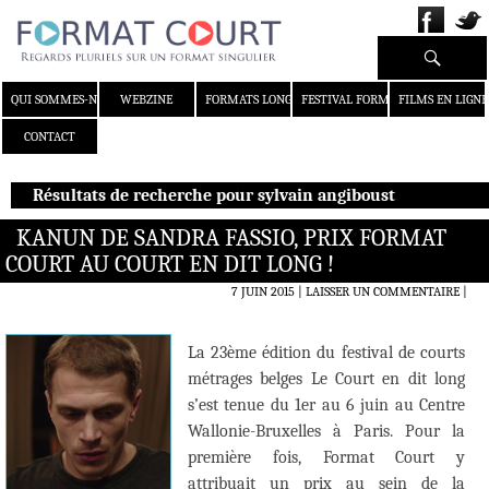
Recherche
ALLER AU CONTENU
QUI SOMMES-NOUS ?
WEBZINE
FORMATS LONGS
FESTIVAL FORMAT COURT
FILMS EN LIGNE
CONTACT
Résultats de recherche pour sylvain angiboust
KANUN DE SANDRA FASSIO, PRIX FORMAT
COURT AU COURT EN DIT LONG !
7 JUIN 2015
LAISSER UN COMMENTAIRE
|
La 23ème édition du festival de courts
métrages belges Le Court en dit long
s’est tenue du 1er au 6 juin au Centre
Wallonie-Bruxelles à Paris. Pour la
première fois, Format Court y
attribuait un prix au sein de la