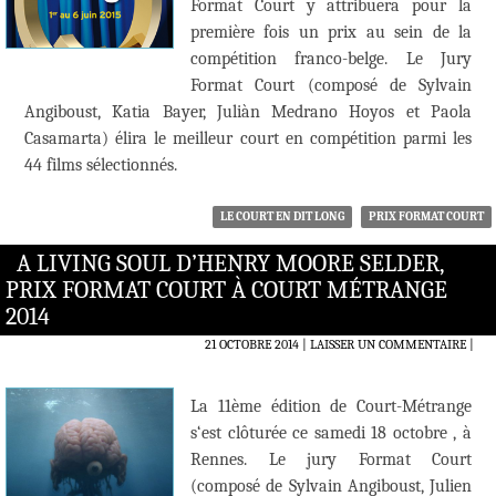
Format Court y attribuera pour la
première fois un prix au sein de la
compétition franco-belge. Le Jury
Format Court (composé de Sylvain
Angiboust, Katia Bayer, Juliàn Medrano Hoyos et Paola
Casamarta) élira le meilleur court en compétition parmi les
44 films sélectionnés.
LE COURT EN DIT LONG
PRIX FORMAT COURT
A LIVING SOUL D’HENRY MOORE SELDER,
PRIX FORMAT COURT À COURT MÉTRANGE
2014
21 OCTOBRE 2014
LAISSER UN COMMENTAIRE
|
La 11ème édition de Court-Métrange
s‘est clôturée ce samedi 18 octobre , à
Rennes. Le jury Format Court
(composé de Sylvain Angiboust, Julien