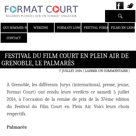
Recherche
ALLER AU CONTENU
QUI SOMMES-NOUS ?
WEBZINE
FORMATS LONGS
FESTIVAL FORMAT COURT
FILMS EN LIGNE
CONTACT
FESTIVAL DU FILM COURT EN PLEIN AIR DE
GRENOBLE, LE PALMARÈS
7 JUILLET 2014
LAISSER UN COMMENTAIRE
|
À Grenoble, les différents Jurys (international, presse, jeune,
Format Court) ont rendu leurs verdicts ce samedi 5 juillet
2014, à l’occasion de la remise de prix de la 37ème édition
du Festival du Film Court en Plein Air. Voici leurs choix
respectifs.
Palmarès