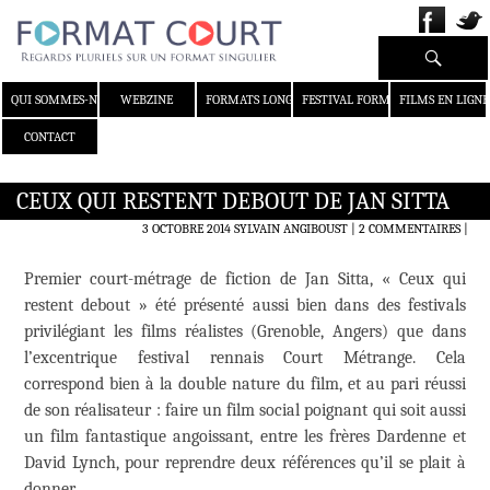
Recherche
ALLER AU CONTENU
QUI SOMMES-NOUS ?
WEBZINE
FORMATS LONGS
FESTIVAL FORMAT COURT
FILMS EN LIGNE
CONTACT
CEUX QUI RESTENT DEBOUT DE JAN SITTA
3 OCTOBRE 2014
SYLVAIN ANGIBOUST
2 COMMENTAIRES
|
Premier court-métrage de fiction de Jan Sitta, « Ceux qui
restent debout » été présenté aussi bien dans des festivals
privilégiant les films réalistes (Grenoble, Angers) que dans
l’excentrique festival rennais Court Métrange. Cela
correspond bien à la double nature du film, et au pari réussi
de son réalisateur : faire un film social poignant qui soit aussi
un film fantastique angoissant, entre les frères Dardenne et
David Lynch, pour reprendre deux références qu’il se plait à
donner.