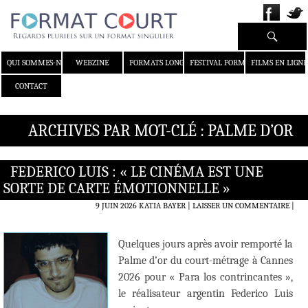
Recherche
ALLER AU CONTENU
QUI SOMMES-NOUS ?
WEBZINE
FORMATS LONGS
FESTIVAL FORMAT COURT
FILMS EN LIGNE
CONTACT
ARCHIVES PAR MOT-CLÉ : PALME D’OR
FEDERICO LUIS : « LE CINÉMA EST UNE
SORTE DE CARTE ÉMOTIONNELLE »
9 JUIN 2026
KATIA BAYER
LAISSER UN COMMENTAIRE
|
Quelques jours après avoir remporté la
Palme d’or du court-métrage à Cannes
2026 pour « Para los contrincantes »,
le réalisateur argentin Federico Luis