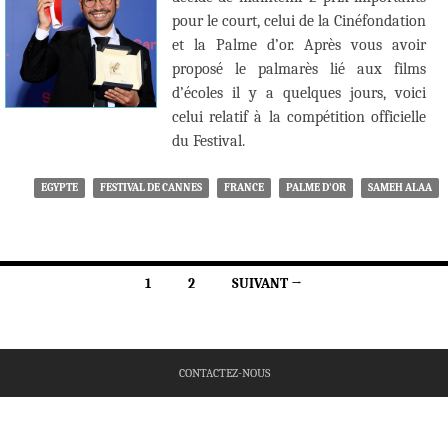
pour le court, celui de la Cinéfondation
et la Palme d’or. Après vous avoir
proposé le palmarès lié aux films
d’écoles il y a quelques jours, voici
celui relatif à la compétition officielle
du Festival.
EGYPTE
FESTIVAL DE CANNES
FRANCE
PALME D'OR
SAMEH ALAA
Navigation
1
2
SUIVANT →
des
articles
CONTACTEZ-NOUS