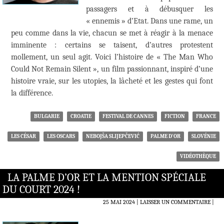
passagers et à débusquer les
« ennemis » d’Etat. Dans une rame, un
peu comme dans la vie, chacun se met à réagir à la menace
imminente : certains se taisent, d’autres protestent
mollement, un seul agit. Voici l’histoire de « The Man Who
Could Not Remain Silent », un film passionnant, inspiré d’une
histoire vraie, sur les utopies, la lâcheté et les gestes qui font
la différence.
BULGARIE
CROATIE
FESTIVAL DE CANNES
FICTION
FRANCE
LES CÉSAR
LES OSCARS
NEBOJŠA SLIJEPČEVIĆ
PALME D'OR
SLOVÉNIE
VIDÉOTHÈQUE
LA PALME D’OR ET LA MENTION SPÉCIALE
DU COURT 2024 !
25 MAI 2024
LAISSER UN COMMENTAIRE
|