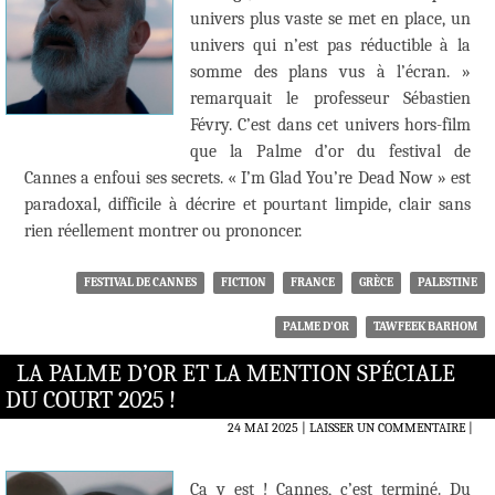
univers plus vaste se met en place, un
univers qui n’est pas réductible à la
somme des plans vus à l’écran. »
remarquait le professeur Sébastien
Févry. C’est dans cet univers hors-film
que la Palme d’or du festival de
Cannes a enfoui ses secrets. « I’m Glad You’re Dead Now » est
paradoxal, difficile à décrire et pourtant limpide, clair sans
rien réellement montrer ou prononcer.
FESTIVAL DE CANNES
FICTION
FRANCE
GRÈCE
PALESTINE
PALME D'OR
TAWFEEK BARHOM
LA PALME D’OR ET LA MENTION SPÉCIALE
DU COURT 2025 !
24 MAI 2025
LAISSER UN COMMENTAIRE
|
Ça y est ! Cannes, c’est terminé. Du