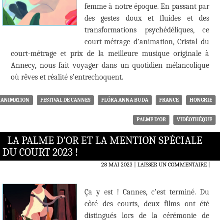
femme à notre époque. En passant par
des gestes doux et fluides et des
transformations psychédéliques, ce
court-métrage d’animation, Cristal du
court-métrage et prix de la meilleure musique originale à
Annecy, nous fait voyager dans un quotidien mélancolique
où rêves et réalité s’entrechoquent.
ANIMATION
FESTIVAL DE CANNES
FLÓRA ANNA BUDA
FRANCE
HONGRIE
PALME D'OR
VIDÉOTHÈQUE
LA PALME D’OR ET LA MENTION SPÉCIALE
DU COURT 2023 !
28 MAI 2023
LAISSER UN COMMENTAIRE
|
Ça y est ! Cannes, c’est terminé. Du
côté des courts, deux films ont été
distingués lors de la cérémonie de