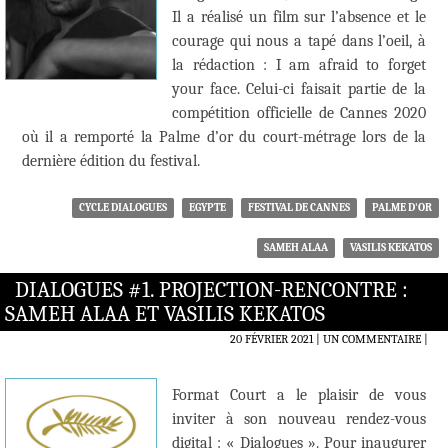
Il a réalisé un film sur l’absence et le
courage qui nous a tapé dans l’oeil, à
la rédaction : I am afraid to forget
your face. Celui-ci faisait partie de la
compétition officielle de Cannes 2020
où il a remporté la Palme d’or du court-métrage lors de la
dernière édition du festival.
CYCLE DIALOGUES
EGYPTE
FESTIVAL DE CANNES
PALME D'OR
SAMEH ALAA
VASILIS KEKATOS
DIALOGUES #1. PROJECTION-RENCONTRE :
SAMEH ALAA ET VASILIS KEKATOS
20 FÉVRIER 2021
UN COMMENTAIRE
|
Format Court a le plaisir de vous
inviter à son nouveau rendez-vous
digital : « Dialogues ». Pour inaugurer