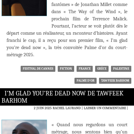
fantômes » de Jonathan Millet comme
dans « The Way of the Wind », le
prochain film de Terrence Malick.
Pourtant, l’acteur se voit plutôt dès le
départ comme un réalisateur, un raconteur d’histoires. Ayant
franchi le cap, il a reçu pour son premier film, « I’m glad
you’re dead now », la très convoitée Palme d’or du court-
métrage 2025.
FESTIVAL DE CANNES
FICTION
FRANCE
GRÈCE
PALESTINE
PALME D'OR
TAWFEEK BARHOM
I’M GLAD YOU’RE DEAD NOW DE TAWFEEK
BARHOM
2 JUIN 2025
RACHEL LAURAND
LAISSER UN COMMENTAIRE
|
« Quand nous regardons un court
métrage, nous sentons bien qu’un