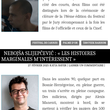
côté des courts, deux films ont été
distingués lors de la cérémonie de
clôture de la 78ème édition du festival
par le Jury récompensant à la fois les
films de l’officielle et ceux de la Cinef.
FESTIVAL DE CANNES
PALME D'OR
TAWFEEK BARHOM
NEBOJŠA SLIJEPČEVIĆ : « LES HISTOIRES
MARGINALES M’INTÉRESSENT »
27 FÉVRIER 2025
KATIA BAYER
LAISSER UN COMMENTAIRE
|
Dans les années 90, quelque part en
Bosnie-Herzégovine, en pleine guerre,
un train s’arrête en pleine campagne.
Des miliciens, dirigés par Alexis
Manenti, montent à bord, ils se
mettent à vérifier les papiers des 500