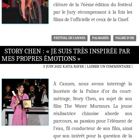
clôture de la 76ème édition du festival
par le Jury récompensant à la fois les
films de l’officielle et ceux de la Cinef.
FESTIVAL DE CANNES
PALMARÈS
PALME D'OR
STORY CHEN : « JE SUIS TRÈS INSPIRÉE PAR
MES PROPRES ÉMOTIONS »
3 JUIN 2022
KATIA BAYER
LAISSER UN COMMENTAIRE
|
À Cannes, nous avons interrogé la
lauréate de la Palme d’or du court-
métrage, Story Chen, au sujet de son
film The Water Murmurs. La jeune
réalisatrice chinoise aborde son
parcours, sa passion pour l’élément de
l’eau, fil conducteur de son film, ainsi
que son intérêt pour la question de la