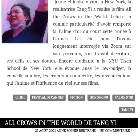
Jeune chinoise vivant à New York, la
réalisatrice Tang Yi a réalisé le film All
the Crows in the World. Celui-ci a
comme particularité d’avoir remporté
la Palme d’or du court cette année à
Cannes. Cet été, nous l’avons
longuement interrogée via Zoom sur
son parcours, son travail d’écriture,
ses défis et ses doutes. Encore étudiante à la NYU Tisch
School de New York, elle évoque aussi le low-budget, la
comédie sombre, les erreurs à commettre, les revendications
qui l’anime et l’influence du réel sur ses films.
CHINE
FESTIVAL DE CANNES
FICTION
HONG KONG
PALME D'OR
TANG YI
ALL CROWS IN THE WORLD DE TANG YI
31 AOÛT 2021
ANNE-SOPHIE BERTRAND
UN COMMENTAIRE
|