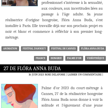
professionnel s’intéresse à la sexualité,
aux couleurs, aux incertitudes liées au
passage à l’âge adulte. Sa jeune
réalisatrice d’origine hongroise, Flóra Anna Buda, s’est
installée à Paris. Elle travaille déjà sur son prochain projet en
noir et blanc et commence à réfléchir à son premier long-
métrage.
ANIMATION
FESTIVAL D'ANNECY
FESTIVAL DE CANNES
FLÓRA ANNA BUDA
FRANCE
HONGRIE
PALME D'OR
VIDÉOTHÈQUE
27 DE FLÓRA ANNA BUDA
16 JUIN 2023
ROSE DELAFOSSE
LAISSER UN COMMENTAIRE
|
Palme d’or 2023 du court-métrage à
Cannes, 27 de la réalisatrice hongroise
Flóra Anna Buda nous donne à voir la
solitude et l’égarement d’une jeune