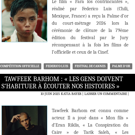
Le film « Para los contrincantes »,
réalisé par Federico Luis (Chili,
Mexique, France) a reçu la Palme d’or
du court-métrage 2026 lors la
cérémonie de clôture de la 79ème
édition du festival par le Jury
récompensant à la fois les films de
l’officielle et ceux de la Cinef.
COMPÉTITION OFFICIELLE
FEDERICO LUIS
FESTIVAL DE CANNES
PALME D'OR
TAWFEEK BARHOM : « LES GENS DOIVENT
S’HABITUER À ÉCOUTER NOS HISTOIRES »
10 JUIN 2025
KATIA BAYER
LAISSER UN COMMENTAIRE
|
Tawfeek Barhom est connu comme
acteur. Il a joué dans « Mon fils »
d’Eran Riklis, « La Conspiration du
Caire » de Tarik Saleh, « Les