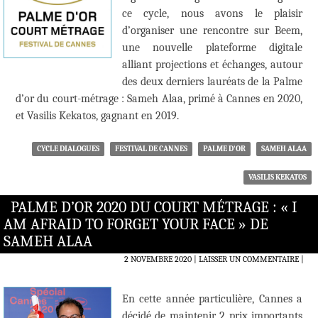
ce cycle, nous avons le plaisir
d’organiser une rencontre sur Beem,
une nouvelle plateforme digitale
alliant projections et échanges, autour
des deux derniers lauréats de la Palme
d’or du court-métrage : Sameh Alaa, primé à Cannes en 2020,
et Vasilis Kekatos, gagnant en 2019.
CYCLE DIALOGUES
FESTIVAL DE CANNES
PALME D'OR
SAMEH ALAA
VASILIS KEKATOS
PALME D’OR 2020 DU COURT MÉTRAGE : « I
AM AFRAID TO FORGET YOUR FACE » DE
SAMEH ALAA
2 NOVEMBRE 2020
LAISSER UN COMMENTAIRE
|
En cette année particulière, Cannes a
décidé de maintenir 2 prix importants