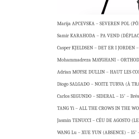
Marija APCEVSKA – SEVEREN POL (PÔL
Samir KARAHODA – PA VEND (DÉPLACÉ)
Casper KJELDSEN – DET ER I JORDEN –
Mohammadreza MAYGHANI – ORTHODON
Adrian MOYSE DULLIN – HAUT LES COE
Diogo SALGADO – NOITE TURVA (À TRA
Carlos SEGUNDO – SIDERAL – 15’ – Brési
TANG Yi – ALL THE CROWS IN THE WOR
Jasmin TENUCCI – CÉU DE AGOSTO (LE CI
WANG Lu – XUE YUN (ABSENCE) – 15’ –