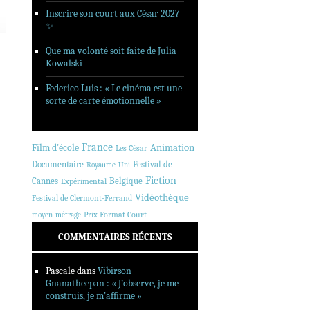
Inscrire son court aux César 2027
✨
Que ma volonté soit faite de Julia
Kowalski
Federico Luis : « Le cinéma est une
sorte de carte émotionnelle »
France
Animation
Film d'école
Les César
Documentaire
Festival de
Royaume-Uni
Fiction
Cannes
Belgique
Expérimental
Vidéothèque
Festival de Clermont-Ferrand
Prix Format Court
moyen-métrage
COMMENTAIRES RÉCENTS
Pascale
dans
Vibirson
Gnanatheepan : « J’observe, je me
construis, je m’affirme »