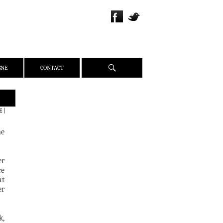
Recherche
GNE
CONTACT
QUI SOMMES-NOUS ?
E
|
PRÉSENTATION
me
ÉQUIPE
PRESSE
er
PARTENAIRES
ce
WEBZINE
at
er
ACTUALITÉS
CRITIQUES
DOSSIERS
k,