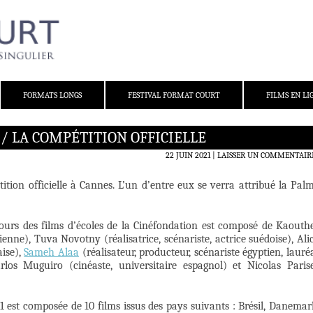
FORMATS LONGS
FESTIVAL FORMAT COURT
FILMS EN LI
 / LA COMPÉTITION OFFICIELLE
22 JUIN 2021
LAISSER UN COMMENTAIR
tition officielle à Cannes. L’un d’entre eux se verra attribué la Pal
ours des films d’écoles de la Cinéfondation est composé de Kaouth
ienne), Tuva Novotny (réalisatrice, scénariste, actrice suédoise), Ali
aise),
Sameh Alaa
(réalisateur, producteur, scénariste égyptien, lauré
los Muguiro (cinéaste, universitaire espagnol) et Nicolas Paris
 est composée de 10 films issus des pays suivants : Brésil, Danemar