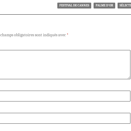
FESTIVAL DE CANNES
PALME D'OR
SÉLECT
 champs obligatoires sont indiqués avec
*