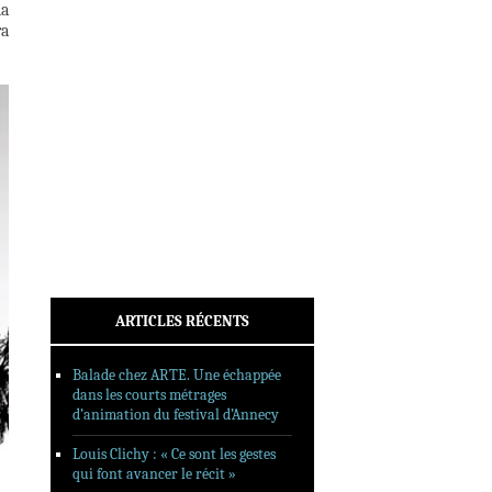
la
INTERVIEWS
ra
REPORTAGES
SORTIES DVD
FORMATS LONGS
FESTIVAL FORMAT COURT
FILMS EN LIGNE
CONTACT
ARTICLES RÉCENTS
Balade chez ARTE. Une échappée
dans les courts métrages
d’animation du festival d’Annecy
Louis Clichy : « Ce sont les gestes
qui font avancer le récit »