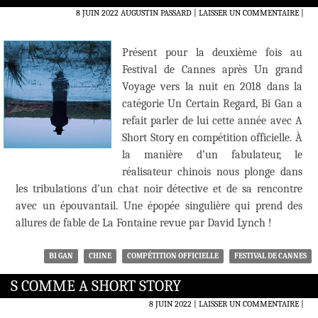
8 JUIN 2022
AUGUSTIN PASSARD
LAISSER UN COMMENTAIRE
|
Présent pour la deuxième fois au
Festival de Cannes après Un grand
Voyage vers la nuit en 2018 dans la
catégorie Un Certain Regard, Bi Gan a
refait parler de lui cette année avec A
Short Story en compétition officielle. À
la manière d’un fabulateur, le
réalisateur chinois nous plonge dans
les tribulations d’un chat noir détective et de sa rencontre
avec un épouvantail. Une épopée singulière qui prend des
allures de fable de La Fontaine revue par David Lynch !
BI GAN
CHINE
COMPÉTITION OFFICIELLE
FESTIVAL DE CANNES
S COMME A SHORT STORY
8 JUIN 2022
LAISSER UN COMMENTAIRE
|