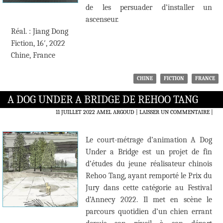
de les persuader d’installer un
ascenseur.
Réal. : Jiang Dong
Fiction, 16′, 2022
Chine, France
CHINE
FICTION
FRANCE
A DOG UNDER A BRIDGE DE REHOO TANG
11 JUILLET 2022
AMEL ARGOUD
LAISSER UN COMMENTAIRE
|
Le court-métrage d’animation A Dog
Under a Bridge est un projet de fin
d’études du jeune réalisateur chinois
Rehoo Tang, ayant remporté le Prix du
Jury dans cette catégorie au Festival
d’Annecy 2022. Il met en scène le
parcours quotidien d’un chien errant