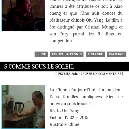
Cannes a été attribuée ce soir à Xiao
cheng er que (Une nuit douce) du
réalisateur chinois Qiu Yang. Le film a
été distingué par Cristian Mungiu et
son Jury parmi les 9 films en
compétition.
CHINE
FESTIVAL DE CANNES
FINLANDE
PALMARÈS
S COMME SOUS LE SOLEIL
10 FÉVRIER 2016
LAISSER UN COMMENTAIRE
|
La Chine d’aujourd’hui. Un incident.
Deux familles impliquées. Rien de
nouveau sous le soleil
Réal. : Qiu Yang
Fiction, 19’02 », 2015
Australie, Chine