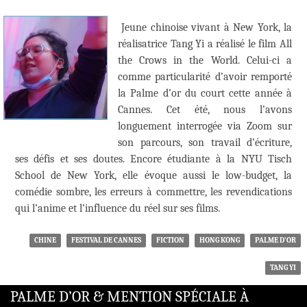
Jeune chinoise vivant à New York, la
réalisatrice Tang Yi a réalisé le film All
the Crows in the World. Celui-ci a
comme particularité d’avoir remporté
la Palme d’or du court cette année à
Cannes. Cet été, nous l’avons
longuement interrogée via Zoom sur
son parcours, son travail d’écriture,
ses défis et ses doutes. Encore étudiante à la NYU Tisch
School de New York, elle évoque aussi le low-budget, la
comédie sombre, les erreurs à commettre, les revendications
qui l’anime et l’influence du réel sur ses films.
CHINE
FESTIVAL DE CANNES
FICTION
HONG KONG
PALME D'OR
TANG YI
PALME D’OR & MENTION SPÉCIALE À