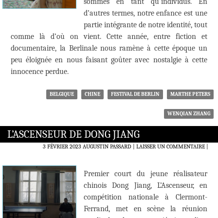
sommes en tant qu’individus. En
d’autres termes, notre enfance est une
partie intégrante de notre identité, tout
comme là d’où on vient. Cette année, entre fiction et
documentaire, la Berlinale nous ramène à cette époque un
peu éloignée en nous faisant goûter avec nostalgie à cette
innocence perdue.
BELGIQUE
CHINE
FESTIVAL DE BERLIN
MARTHE PETERS
WENQIAN ZHANG
L’ASCENSEUR DE DONG JIANG
3 FÉVRIER 2023
AUGUSTIN PASSARD
LAISSER UN COMMENTAIRE
|
Premier court du jeune réalisateur
chinois Dong Jiang, L’Ascenseur, en
compétition nationale à Clermont-
Ferrand, met en scène la réunion