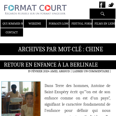
Recherche
ALLER AU CONTENU
QUI SOMMES-NOUS ?
WEBZINE
FORMATS LONGS
FESTIVAL FORMAT COURT
FILMS EN LIGNE
CONTACT
ARCHIVES PAR MOT-CLÉ : CHINE
RETOUR EN ENFANCE À LA BERLINALE
19 FÉVRIER 2024
AMEL ARGOUD
LAISSER UN COMMENTAIRE
|
Dans Terre des hommes, Antoine de
Saint-Exupéry écrit qu’”on est de son
enfance comme on est d’un pays”,
signifiant le caractère fondamental de
l’enfance pour définir qui nous