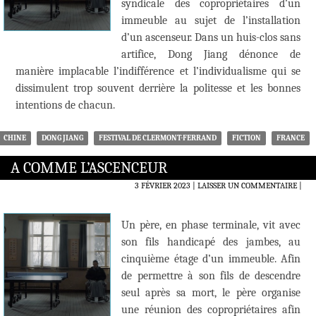
syndicale des copropriétaires d’un
immeuble au sujet de l’installation
d’un ascenseur. Dans un huis-clos sans
artifice, Dong Jiang dénonce de
manière implacable l’indifférence et l’individualisme qui se
dissimulent trop souvent derrière la politesse et les bonnes
intentions de chacun.
CHINE
DONG JIANG
FESTIVAL DE CLERMONT-FERRAND
FICTION
FRANCE
A COMME L’ASCENCEUR
3 FÉVRIER 2023
LAISSER UN COMMENTAIRE
|
Un père, en phase terminale, vit avec
son fils handicapé des jambes, au
cinquième étage d’un immeuble. Afin
de permettre à son fils de descendre
seul après sa mort, le père organise
une réunion des copropriétaires afin