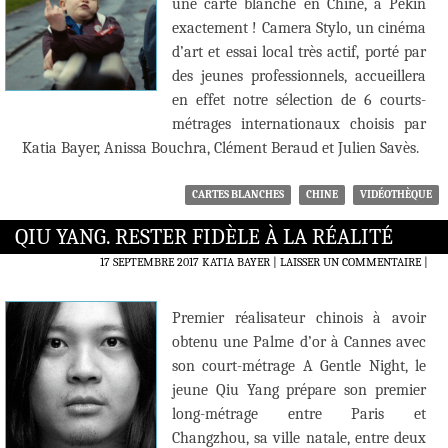
une carte blanche en Chine, à Pékin
exactement ! Camera Stylo, un cinéma
d’art et essai local très actif, porté par
des jeunes professionnels, accueillera
en effet notre sélection de 6 courts-
métrages internationaux choisis par
Katia Bayer, Anissa Bouchra, Clément Beraud et Julien Savès.
CARTES BLANCHES
CHINE
VIDÉOTHÈQUE
QIU YANG. RESTER FIDÈLE À LA RÉALITÉ
17 SEPTEMBRE 2017
KATIA BAYER
LAISSER UN COMMENTAIRE
|
Premier réalisateur chinois à avoir
obtenu une Palme d’or à Cannes avec
son court-métrage A Gentle Night, le
jeune Qiu Yang prépare son premier
long-métrage entre Paris et
Changzhou, sa ville natale, entre deux