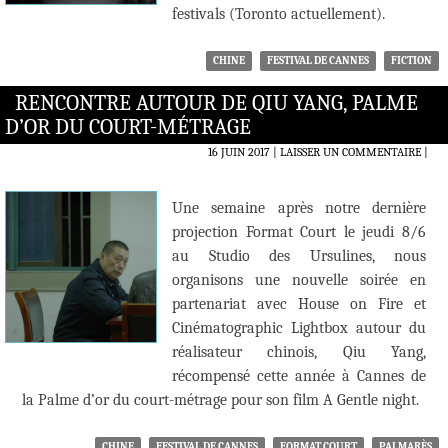
festivals (Toronto actuellement).
CHINE
FESTIVAL DE CANNES
FICTION
RENCONTRE AUTOUR DE QIU YANG, PALME
D’OR DU COURT-MÉTRAGE
16 JUIN 2017
LAISSER UN COMMENTAIRE
|
Une semaine après notre dernière
projection Format Court le jeudi 8/6
au Studio des Ursulines, nous
organisons une nouvelle soirée en
partenariat avec House on Fire et
Cinématographic Lightbox autour du
réalisateur chinois, Qiu Yang,
récompensé cette année à Cannes de
la Palme d’or du court-métrage pour son film A Gentle night.
CHINE
FESTIVAL DE CANNES
FORMAT COURT
PALMARÈS