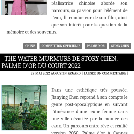
réalisatrice chinoise aborde son
parcours, sa passion pour l’élément de
l’eau, fil conducteur de son film, ainsi
que son intérêt pour la question de la
mémoire et des souvenirs.
CHINE
COMPÉTITION OFFICIELLE
PALME D'OR
STORY CHEN
THE WATER MURMURS DE STORY CHEN,
PALME D’OR DU COURT 2022
29 MAI 2022
AUGUSTIN PASSARD
LAISSER UN COMMENTAIRE
|
Dans une esthétique très poussée,
Jianying Chen reprend à son compte le
genre post-apocalyptique en suivant
l’itinérance d’une jeune femme dans
une ville dévastée par la montée des
eaux. Un parcours entre rêve et réalité
version 2050, Palme d’or à Cannes