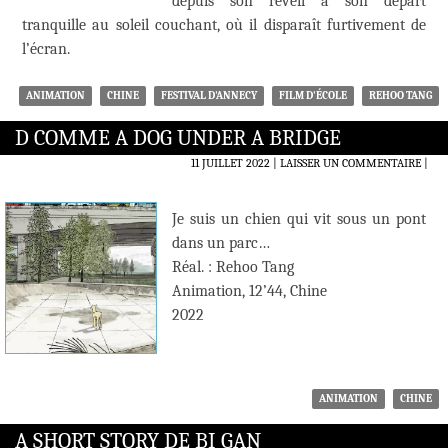
depuis son réveil à son départ
tranquille au soleil couchant, où il disparaît furtivement de
l’écran.
ANIMATION
CHINE
FESTIVAL D'ANNECY
FILM D'ÉCOLE
REHOO TANG
D COMME A DOG UNDER A BRIDGE
11 JUILLET 2022
LAISSER UN COMMENTAIRE
|
Je suis un chien qui vit sous un pont
dans un parc…
Réal. : Rehoo Tang
Animation, 12’44, Chine
2022
ANIMATION
CHINE
A SHORT STORY DE BI GAN