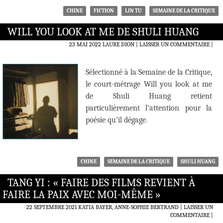
CHINE
FICTION
LIN TU
SEMAINE DE LA CRITIQUE
WILL YOU LOOK AT ME DE SHULI HUANG
23 MAI 2022
LAURE DION
LAISSER UN COMMENTAIRE
|
Sélectionné à la Semaine de la Critique,
le court-métrage Will you look at me
de Shuli Huang retient
particulièrement l’attention pour la
poésie qu’il dégage.
CHINE
SEMAINE DE LA CRITIQUE
SHULI HUANG
TANG YI : « FAIRE DES FILMS REVIENT À
FAIRE LA PAIX AVEC MOI-MÊME »
22 SEPTEMBRE 2021
KATIA BAYER, ANNE-SOPHIE BERTRAND
LAISSER UN
COMMENTAIRE
|