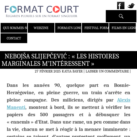
Recherche
ALLER AU CONTENU
QUI SOMMES-NOUS ?
WEBZINE
FORMATS LONGS
FESTIVAL FORMAT COURT
FILMS EN LIGNE
CONTACT
NEBOJŠA SLIJEPČEVIĆ : « LES HISTOIRES
MARGINALES M’INTÉRESSENT »
27 FÉVRIER 2025
KATIA BAYER
LAISSER UN COMMENTAIRE
|
Dans les années 90, quelque part en Bosnie-
Herzégovine, en pleine guerre, un train s’arrête en
pleine campagne. Des miliciens, dirigés par
Alexis
Manenti
, montent à bord, ils se mettent à vérifier les
papiers des 500 passagers et à débusquer les
« ennemis » d’Etat. Dans une rame, un peu comme dans
la vie, chacun se met à réagir à la menace imminente :
certains se taisent, d’autres protestent mollement, un