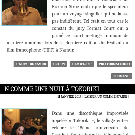
Roxana Stroe embarque le spectateur
pour un voyage singulier qui ne laisse
pas indifférent. Tel était en tout cas le
constat du jury Format Court qui a
primé ce court métrage roumain de
manière unanime lors de la dernière édition du Festival du
film francophone (FIFF) à Namur.
FESTIVAL DE NAMUR
FICTION
FILM D'ÉCOLE
PRIX FORMAT COURT
ROUMANIE
N COMME UNE NUIT À TOKORIKI
11 JANVIER 2017
LAISSER UN COMMENTAIRE
|
Dans une discothèque improvisée
appelée « Tokoriki », le village entier
célèbre le 18ème anniversaire de