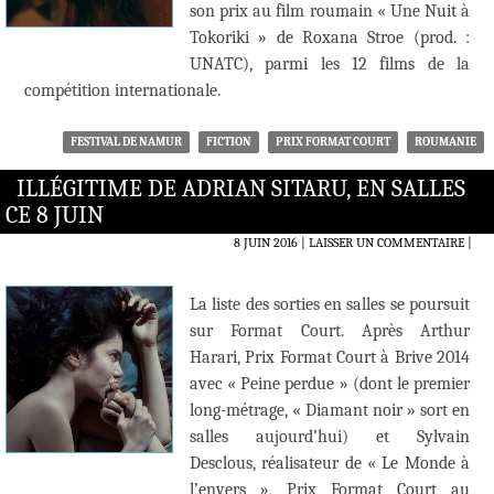
son prix au film roumain « Une Nuit à
Tokoriki » de Roxana Stroe (prod. :
UNATC), parmi les 12 films de la
compétition internationale.
FESTIVAL DE NAMUR
FICTION
PRIX FORMAT COURT
ROUMANIE
ILLÉGITIME DE ADRIAN SITARU, EN SALLES
CE 8 JUIN
8 JUIN 2016
LAISSER UN COMMENTAIRE
|
La liste des sorties en salles se poursuit
sur Format Court. Après Arthur
Harari, Prix Format Court à Brive 2014
avec « Peine perdue » (dont le premier
long-métrage, « Diamant noir » sort en
salles aujourd’hui) et Sylvain
Desclous, réalisateur de « Le Monde à
l’envers », Prix Format Court au