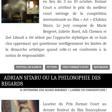
eu lieu du 3 au 10 octobre, Format
Court a attribué le prix du meilleur
court métrage de la compétition
internationale au film « Art » d’Adrian
Sitaru. Le jury composé de Marie
Bergeret, Juliette Borel, Adi Chesson et
Zoé Libault a été séduit par l’approche stylistique de ce huis
clos oppressant qui questionne intelligemment les limites de
la démarche artistique quand celle-ci est confrontée à la
notion de responsabilité.
FESTIVAL DE NAMUR
FICTION
PRIX FORMAT COURT
ROUMANIE
ADRIAN SITARU OU LA PHILOSOPHIE DES
REGARDS
14 NOVEMBRE 2014
MARIE BERGERET
LAISSER UN COMMENTAIRE
|
Lauréat du Prix Format Court au
dernier Festival du film francophone