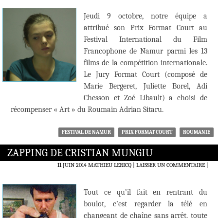
Jeudi 9 octobre, notre équipe a
attribué son Prix Format Court au
Festival International du Film
Francophone de Namur parmi les 13
films de la compétition internationale.
Le Jury Format Court (composé de
Marie Bergeret, Juliette Borel, Adi
Chesson et Zoé Libault) a choisi de
récompenser « Art » du Roumain Adrian Sitaru.
FESTIVAL DE NAMUR
PRIX FORMAT COURT
ROUMANIE
ZAPPING DE CRISTIAN MUNGIU
11 JUIN 2014
MATHIEU LERICQ
LAISSER UN COMMENTAIRE
|
Tout ce qu’il fait en rentrant du
boulot, c’est regarder la télé en
changeant de chaîne sans arrêt, toute