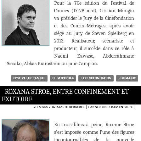
Pour la 70e édition du Festival de
Cannes (17-28 mai), Cristian Mungiu
va présider le Jury de la Cinéfondation
et des Courts Métrages, après avoir
siégé au jury de Steven Spielberg en
2013. Réalisateur, scénariste et
producteur, il succède dans ce rôle à
Naomi Kawase, Abderrahmane
Sissako, Abbas Kiarostami ou Jane Campion.
FESTIVAL DE CANNES
FILM D'ÉCOLE
LA CINÉFONDATION
ROUMANIE
ROXANA STROE, ENTRE CONFINEMENT ET
EXUTOIRE
20 MARS 2017
MARIE BERGERET
LAISSER UN COMMENTAIRE
|
En trois films à peine, Roxane Stroe
s’est imposée comme l’une des figures
incontournables de la nouvelle