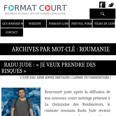
Recherche
ALLER AU CONTENU
QUI SOMMES-NOUS ?
WEBZINE
FORMATS LONGS
FESTIVAL FORMAT COURT
FILMS EN LIGNE
CONTACT
ARCHIVES PAR MOT-CLÉ : ROUMANIE
RADU JUDE : « JE VEUX PRENDRE DES
RISQUES »
2 JUIN 2022
ANNE-SOPHIE BERTRAND
LAISSER UN COMMENTAIRE
|
Rencontré juste après la diffusion de
son nouveau court-métrage présenté à
La Quinzaine des Réalisateurs, le
cinéaste roumain Radu Jude revient