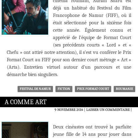
cinéma roumain, Adrian Sitaru est
déjà un habitué du Festival du Film
Francophone de Namur (FIFF), où il
était sélectionné pour la sixième fois
cette année. Également connu et
apprécié de l’équipe de Format Court
(ses précédents courts « Lord » et «
Chefu » ont attiré notre attention), il s’est vu conférer le Prix
Format Court au FIFF pour son dernier court métrage « Art »
(Arta). Entretien virtuel autour d’un parcours et une
démarche bien singuliers.
FESTIVAL DE NAMUR
FICTION
PRIX FORMAT COURT
ROUMANIE
A COMME ART
9 NOVEMBRE 2014
LAISSER UN COMMENTAIRE
|
Deux cinéastes ont trouvé la parfaite
jeune fille de 14 ans pour jouer dans