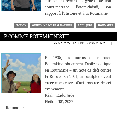
sur son parcours, la genèse de son
court-métrage Potemkinistii, son
rapport à l’Histoire et à la Roumanie.
FICTION
QUINZAINE DES RÉALISATEURS
RADU JUDE
ROUMANIE
P COMME POTEMKINISTII
25 MAI 2022
LAISSER UN COMMENTAIRE
|
En 1905, les marins du cuirassé
Potemkine obtiennent l’asile politique
en Roumanie – un acte de défi contre
la Russie. En 2021, un sculpteur veut
créer une œuvre d’art inspirée de cet
événement.
Réal. : Radu Jude
Fiction, 18′, 2022
Roumanie