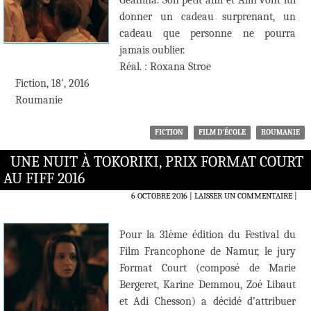
Geanina. Son petit ami et Alin vont lui
donner un cadeau surprenant, un
cadeau que personne ne pourra
jamais oublier.
Réal. : Roxana Stroe
Fiction, 18′, 2016
Roumanie
FICTION
FILM D'ÉCOLE
ROUMANIE
UNE NUIT À TOKORIKI, PRIX FORMAT COURT
AU FIFF 2016
6 OCTOBRE 2016
LAISSER UN COMMENTAIRE
|
Pour la 31ème édition du Festival du
Film Francophone de Namur, le jury
Format Court (composé de Marie
Bergeret, Karine Demmou, Zoé Libaut
et Adi Chesson) a décidé d’attribuer