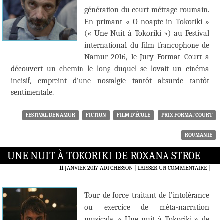
génération du court-métrage roumain.
En primant « O noapte in Tokoriki »
(« Une Nuit à Tokoriki ») au Festival
international du film francophone de
Namur 2016, le Jury Format Court a
découvert un chemin le long duquel se lovait un cinéma
incisif, empreint d’une nostalgie tantôt absurde tantôt
sentimentale.
FESTIVAL DE NAMUR
FICTION
FILM D'ÉCOLE
PRIX FORMAT COURT
ROUMANIE
UNE NUIT À TOKORIKI DE ROXANA STROE
11 JANVIER 2017
ADI CHESSON
LAISSER UN COMMENTAIRE
|
Tour de force traitant de l’intolérance
ou exercice de méta-narration
musicale, « Une nuit à Tokoriki » de