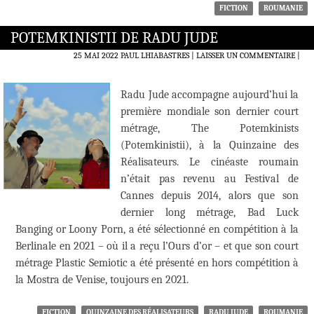
FICTION
ROUMANIE
POTEMKINISTII DE RADU JUDE
25 MAI 2022
PAUL LHIABASTRES
LAISSER UN COMMENTAIRE
|
Radu Jude accompagne aujourd’hui la
première mondiale son dernier court
métrage, The Potemkinists
(Potemkinistii), à la Quinzaine des
Réalisateurs. Le cinéaste roumain
n’était pas revenu au Festival de
Cannes depuis 2014, alors que son
dernier long métrage, Bad Luck
Banging or Loony Porn, a été sélectionné en compétition à la
Berlinale en 2021 – où il a reçu l’Ours d’or – et que son court
métrage Plastic Semiotic a été présenté en hors compétition à
la Mostra de Venise, toujours en 2021.
FICTION
QUINZAINE DES RÉALISATEURS
RADU JUDE
ROUMANIE