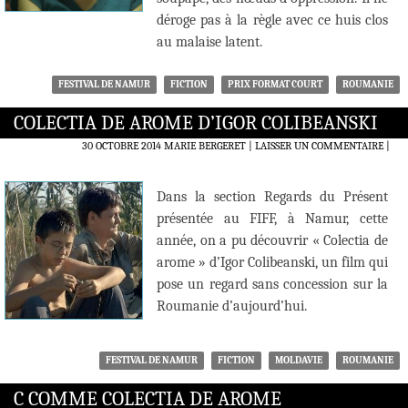
déroge pas à la règle avec ce huis clos
au malaise latent.
FESTIVAL DE NAMUR
FICTION
PRIX FORMAT COURT
ROUMANIE
COLECTIA DE AROME D’IGOR COLIBEANSKI
30 OCTOBRE 2014
MARIE BERGERET
LAISSER UN COMMENTAIRE
|
Dans la section Regards du Présent
présentée au FIFF, à Namur, cette
année, on a pu découvrir « Colectia de
arome » d’Igor Colibeanski, un film qui
pose un regard sans concession sur la
Roumanie d’aujourd’hui.
FESTIVAL DE NAMUR
FICTION
MOLDAVIE
ROUMANIE
C COMME COLECTIA DE AROME