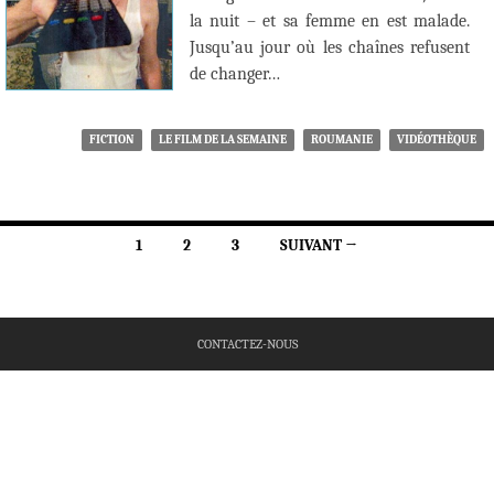
la nuit – et sa femme en est malade.
Jusqu’au jour où les chaînes refusent
de changer…
FICTION
LE FILM DE LA SEMAINE
ROUMANIE
VIDÉOTHÈQUE
Navigation
1
2
3
SUIVANT →
des
articles
CONTACTEZ-NOUS