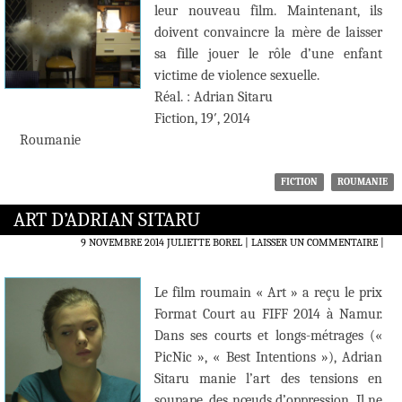
leur nouveau film. Maintenant, ils
doivent convaincre la mère de laisser
sa fille jouer le rôle d’une enfant
victime de violence sexuelle.
Réal. : Adrian Sitaru
Fiction, 19′, 2014
Roumanie
FICTION
ROUMANIE
ART D’ADRIAN SITARU
9 NOVEMBRE 2014
JULIETTE BOREL
LAISSER UN COMMENTAIRE
|
Le film roumain « Art » a reçu le prix
Format Court au FIFF 2014 à Namur.
Dans ses courts et longs-métrages («
PicNic », « Best Intentions »), Adrian
Sitaru manie l’art des tensions en
soupape, des nœuds d’oppression. Il ne