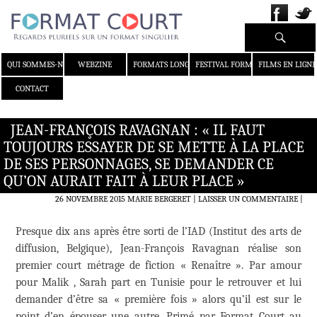
Recherche
ALLER AU CONTENU
QUI SOMMES-NOUS ?
WEBZINE
FORMATS LONGS
FESTIVAL FORMAT COURT
FILMS EN LIGNE
CONTACT
JEAN-FRANÇOIS RAVAGNAN : « IL FAUT
TOUJOURS ESSAYER DE SE METTE À LA PLACE
DE SES PERSONNAGES, SE DEMANDER CE
QU’ON AURAIT FAIT À LEUR PLACE »
26 NOVEMBRE 2015
MARIE BERGERET
LAISSER UN COMMENTAIRE
|
Presque dix ans après être sorti de l’IAD (Institut des arts de
diffusion, Belgique), Jean-François Ravagnan réalise son
premier court métrage de fiction « Renaître ». Par amour
pour Malik , Sarah part en Tunisie pour le retrouver et lui
demander d’être sa « première fois » alors qu’il est sur le
point d’en épouser une autre. Primé par Format Court au