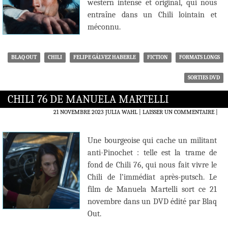
western intense et original, qui nous
entraîne dans un Chili lointain et
méconnu.
BLAQ OUT
CHILI
FELIPE GÁLVEZ HABERLE
FICTION
FORMATS LONGS
SORTIES DVD
CHILI 76 DE MANUELA MARTELLI
21 NOVEMBRE 2023
JULIA WAHL
LAISSER UN COMMENTAIRE
|
Une bourgeoise qui cache un militant
anti-Pinochet : telle est la trame de
fond de Chili 76, qui nous fait vivre le
Chili de l’immédiat après-putsch. Le
film de Manuela Martelli sort ce 21
novembre dans un DVD édité par Blaq
Out.