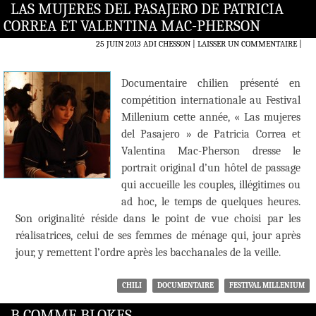
LAS MUJERES DEL PASAJERO DE PATRICIA
CORREA ET VALENTINA MAC-PHERSON
25 JUIN 2013
ADI CHESSON
LAISSER UN COMMENTAIRE
|
Documentaire chilien présenté en
compétition internationale au Festival
Millenium cette année, « Las mujeres
del Pasajero » de Patricia Correa et
Valentina Mac-Pherson dresse le
portrait original d’un hôtel de passage
qui accueille les couples, illégitimes ou
ad hoc, le temps de quelques heures.
Son originalité réside dans le point de vue choisi par les
réalisatrices, celui de ses femmes de ménage qui, jour après
jour, y remettent l’ordre après les bacchanales de la veille.
CHILI
DOCUMENTAIRE
FESTIVAL MILLENIUM
B COMME BLOKES