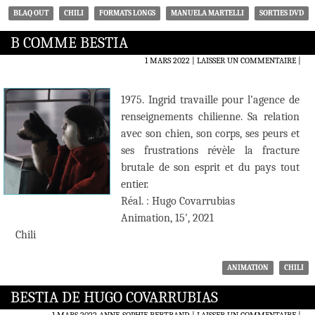
BLAQ OUT
CHILI
FORMATS LONGS
MANUELA MARTELLI
SORTIES DVD
B COMME BESTIA
1 MARS 2022
LAISSER UN COMMENTAIRE
|
1975. Ingrid travaille pour l’agence de
renseignements chilienne. Sa relation
avec son chien, son corps, ses peurs et
ses frustrations révèle la fracture
brutale de son esprit et du pays tout
entier.
Réal. : Hugo Covarrubias
Animation, 15′, 2021
Chili
ANIMATION
CHILI
BESTIA DE HUGO COVARRUBIAS