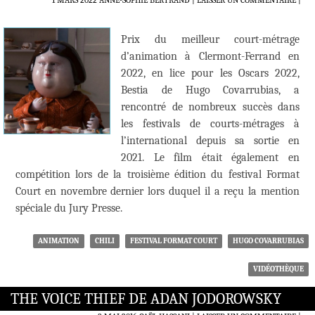
1 MARS 2022
ANNE-SOPHIE BERTRAND
LAISSER UN COMMENTAIRE
|
Prix du meilleur court-métrage
d’animation à Clermont-Ferrand en
2022, en lice pour les Oscars 2022,
Bestia de Hugo Covarrubias, a
rencontré de nombreux succès dans
les festivals de courts-métrages à
l’international depuis sa sortie en
2021. Le film était également en
compétition lors de la troisième édition du festival Format
Court en novembre dernier lors duquel il a reçu la mention
spéciale du Jury Presse.
ANIMATION
CHILI
FESTIVAL FORMAT COURT
HUGO COVARRUBIAS
VIDÉOTHÈQUE
THE VOICE THIEF DE ADAN JODOROWSKY