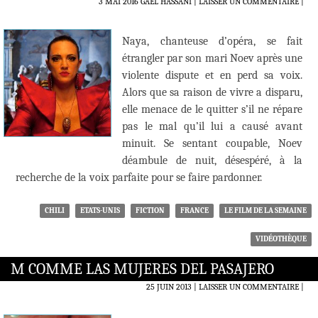
3 MAI 2016
GAËL HASSANI
LAISSER UN COMMENTAIRE
|
Naya, chanteuse d’opéra, se fait
étrangler par son mari Noev après une
violente dispute et en perd sa voix.
Alors que sa raison de vivre a disparu,
elle menace de le quitter s’il ne répare
pas le mal qu’il lui a causé avant
minuit. Se sentant coupable, Noev
déambule de nuit, désespéré, à la
recherche de la voix parfaite pour se faire pardonner.
CHILI
ETATS-UNIS
FICTION
FRANCE
LE FILM DE LA SEMAINE
VIDÉOTHÈQUE
M COMME LAS MUJERES DEL PASAJERO
25 JUIN 2013
LAISSER UN COMMENTAIRE
|