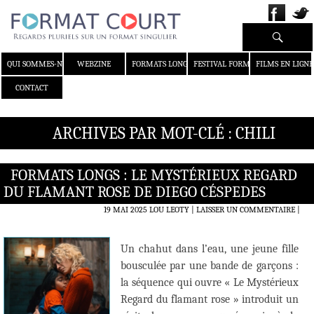
Recherche
ALLER AU CONTENU
QUI SOMMES-NOUS ?
WEBZINE
FORMATS LONGS
FESTIVAL FORMAT COURT
FILMS EN LIGNE
CONTACT
ARCHIVES PAR MOT-CLÉ : CHILI
FORMATS LONGS : LE MYSTÉRIEUX REGARD
DU FLAMANT ROSE DE DIEGO CÉSPEDES
19 MAI 2025
LOU LEOTY
LAISSER UN COMMENTAIRE
|
Un chahut dans l’eau, une jeune fille
bousculée par une bande de garçons :
la séquence qui ouvre « Le Mystérieux
Regard du flamant rose » introduit un