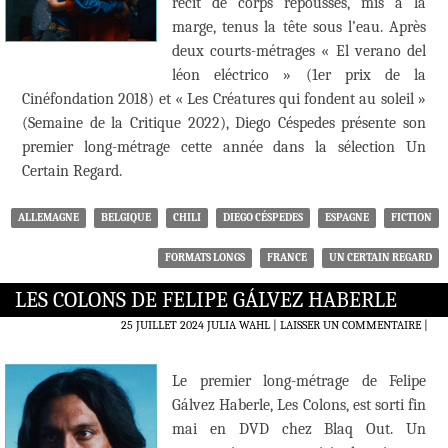
récit de corps repoussés, mis à la
marge, tenus la tête sous l’eau. Après
deux courts-métrages « El verano del
léon eléctrico » (1er prix de la
Cinéfondation 2018) et « Les Créatures qui fondent au soleil »
(Semaine de la Critique 2022), Diego Céspedes présente son
premier long-métrage cette année dans la sélection Un
Certain Regard.
ALLEMAGNE
BELGIQUE
CHILI
DIEGO CÉSPEDES
ESPAGNE
FICTION
FORMATS LONGS
FRANCE
UN CERTAIN REGARD
LES COLONS DE FELIPE GÁLVEZ HABERLE
25 JUILLET 2024
JULIA WAHL
LAISSER UN COMMENTAIRE
|
Le premier long-métrage de Felipe
Gálvez Haberle, Les Colons, est sorti fin
mai en DVD chez Blaq Out. Un