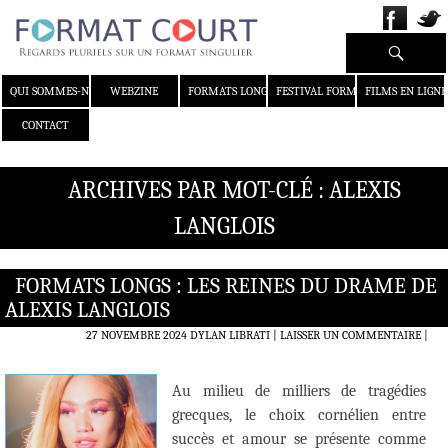
Recherche
ALLER AU CONTENU
QUI SOMMES-NOUS ?
WEBZINE
FORMATS LONGS
FESTIVAL FORMAT COURT
FILMS EN LIGNE
CONTACT
ARCHIVES PAR MOT-CLÉ : ALEXIS
LANGLOIS
FORMATS LONGS : LES REINES DU DRAME DE
ALEXIS LANGLOIS
27 NOVEMBRE 2024
DYLAN LIBRATI
LAISSER UN COMMENTAIRE
|
Au milieu de milliers de tragédies
grecques, le choix cornélien entre
succès et amour se présente comme