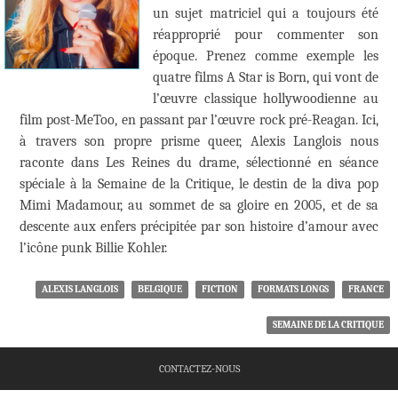
un sujet matriciel qui a toujours été
réapproprié pour commenter son
époque. Prenez comme exemple les
quatre films A Star is Born, qui vont de
l’œuvre classique hollywoodienne au
film post-MeToo, en passant par l’œuvre rock pré-Reagan. Ici,
à travers son propre prisme queer, Alexis Langlois nous
raconte dans Les Reines du drame, sélectionné en séance
spéciale à la Semaine de la Critique, le destin de la diva pop
Mimi Madamour, au sommet de sa gloire en 2005, et de sa
descente aux enfers précipitée par son histoire d’amour avec
l’icône punk Billie Kohler.
ALEXIS LANGLOIS
BELGIQUE
FICTION
FORMATS LONGS
FRANCE
SEMAINE DE LA CRITIQUE
CONTACTEZ-NOUS