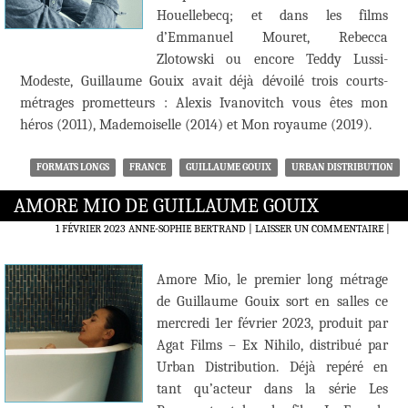
Houellebecq; et dans les films
d’Emmanuel Mouret, Rebecca
Zlotowski ou encore Teddy Lussi-
Modeste, Guillaume Gouix avait déjà dévoilé trois courts-
métrages prometteurs : Alexis Ivanovitch vous êtes mon
héros (2011), Mademoiselle (2014) et Mon royaume (2019).
FORMATS LONGS
FRANCE
GUILLAUME GOUIX
URBAN DISTRIBUTION
AMORE MIO DE GUILLAUME GOUIX
1 FÉVRIER 2023
ANNE-SOPHIE BERTRAND
LAISSER UN COMMENTAIRE
|
Amore Mio, le premier long métrage
de Guillaume Gouix sort en salles ce
mercredi 1er février 2023, produit par
Agat Films – Ex Nihilo, distribué par
Urban Distribution. Déjà repéré en
tant qu’acteur dans la série Les