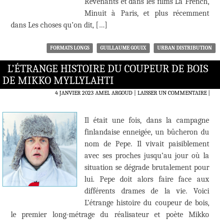
Revenants et dans les films La French,
Minuit à Paris, et plus récemment
dans Les choses qu’on dit, […]
FORMATS LONGS
GUILLAUME GOUIX
URBAN DISTRIBUTION
L’ÉTRANGE HISTOIRE DU COUPEUR DE BOIS
DE MIKKO MYLLYLAHTI
4 JANVIER 2023
AMEL ARGOUD
LAISSER UN COMMENTAIRE
|
Il était une fois, dans la campagne
finlandaise enneigée, un bûcheron du
nom de Pepe. Il vivait paisiblement
avec ses proches jusqu’au jour où la
situation se dégrade brutalement pour
lui. Pepe doit alors faire face aux
différents drames de la vie. Voici
L’étrange histoire du coupeur de bois,
le premier long-métrage du réalisateur et poète Mikko