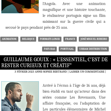
l’Angola. Avec une animation
magnifique et une histoire touchante,
le réalisateur portugais signe un film
saisissant sur la guerre civile qui a
secoué le pays pendant près de 25 ans.
ANIMATION
BELGIQUE
FORMATS LONGS
FRANCE
JOSÉ MIGUEL RIBEIRO
PAYS-BAS
PORTUGAL
URBAN DISTRIBUTION
GUILLAUME GOUIX : « L’ESSENTIEL, C’EST DE
RESTER CURIEUX ET CRÉATIF”
3 FÉVRIER 2023
ANNE-SOPHIE BERTRAND
LAISSER UN COMMENTAIRE
|
Arrivé à l’écran à l’âge de 16 ans, déjà
bien établi en tant qu’acteur dans des
séries comme Les Revenants, Une
affaire française, ou l’adaptation de
Les particules élémentaires de Michel