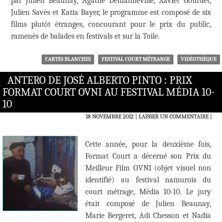
par Julien Beaunay, Agathe Demanneville, Xavier Gourdet,
Julien Savès et Katia Bayer, le programme est composé de six
films plutôt étranges, concourant pour le prix du public,
ramenés de balades en festivals et sur la Toile.
CARTES BLANCHES
FESTIVAL COURT MÉTRANGE
VIDÉOTHÈQUE
ANTERO DE JOSÉ ALBERTO PINTO : PRIX
FORMAT COURT OVNI AU FESTIVAL MÉDIA 10-
10
18 NOVEMBRE 2012
LAISSER UN COMMENTAIRE
|
Cette année, pour la deuxième fois,
Format Court a décerné son Prix du
Meilleur Film OVNI (objet visuel non
identifié) au festival namurois du
court métrage, Média 10-10. Le jury
était composé de Julien Beaunay,
Marie Bergeret, Adi Chesson et Nadia