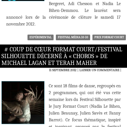
Bergeret, Adi Chesson et Nadia Le
Bihen-Demmou. Le lauréat sera
annoncé lors de la cérémonie de clôture le samedi 17
novembre 2012.
EXPÉRIMENTAL
FESTIVAL MÉDIA 10-10
PRIX FORMAT COURT
# COUP DE CŒUR FORMAT COURT/FESTIVAL
SILHOUETTE DÉCERNÉ À « CHOROS » DE
MICHAEL LAGAN ET TERAH MAHER
11 SEPTEMBRE 2012
LAISSER UN COMMENTAIRE
|
Ce sont 18 films de danse, regroupés en
2 programmes, qui ont été vus cette
semaine lors du Festival Silhouette par
le Jury Format Court (Nadia Le Bihen,
Julien Beaunay, Julien Savès et Fanny
Barrot). Ce focus thématique, inspiré
et inspirant, proposé par le festival