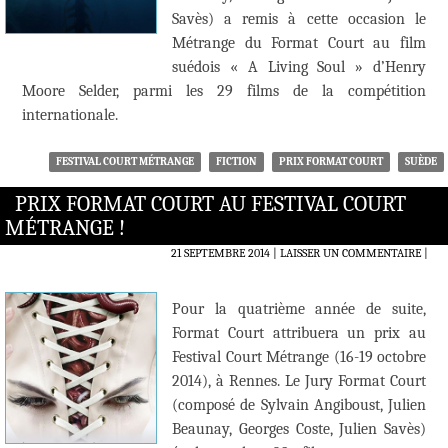
Savès) a remis à cette occasion le
Métrange du Format Court au film
suédois « A Living Soul » d’Henry
Moore Selder, parmi les 29 films de la compétition
internationale.
FESTIVAL COURT MÉTRANGE
FICTION
PRIX FORMAT COURT
SUÈDE
PRIX FORMAT COURT AU FESTIVAL COURT
MÉTRANGE !
21 SEPTEMBRE 2014
LAISSER UN COMMENTAIRE
|
Pour la quatrième année de suite,
Format Court attribuera un prix au
Festival Court Métrange (16-19 octobre
2014), à Rennes. Le Jury Format Court
(composé de Sylvain Angiboust, Julien
Beaunay, Georges Coste, Julien Savès)