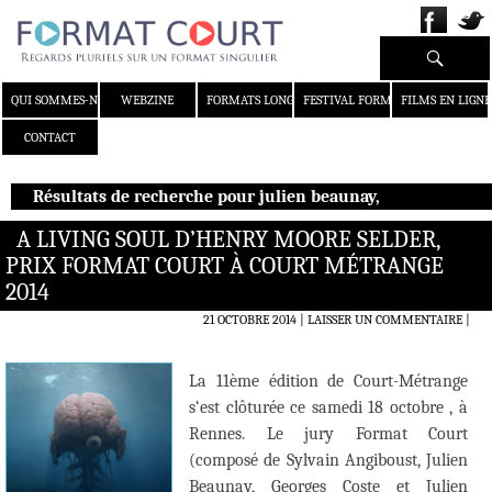
Recherche
ALLER AU CONTENU
QUI SOMMES-NOUS ?
WEBZINE
FORMATS LONGS
FESTIVAL FORMAT COURT
FILMS EN LIGNE
CONTACT
Résultats de recherche pour julien beaunay,
A LIVING SOUL D’HENRY MOORE SELDER,
PRIX FORMAT COURT À COURT MÉTRANGE
2014
21 OCTOBRE 2014
LAISSER UN COMMENTAIRE
|
La 11ème édition de Court-Métrange
s‘est clôturée ce samedi 18 octobre , à
Rennes. Le jury Format Court
(composé de Sylvain Angiboust, Julien
Beaunay, Georges Coste et Julien