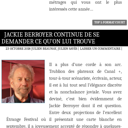
métrages qui vous ont le plus
intéressés cette année…
TOP 5 FORMAT COURT
JACKIE BERROYER CONTINUE DE SE
DEMANDER CE QU’ON LUI TROUVE
23 OCTOBRE 2018
JULIEN BEAUNAY, JULIEN SAVÈS
LAISSER UN COMMENTAIRE
|
Il a plus d’une corde à son arc.
Trublion des plateaux de Canal +,
tour-à-tour scénariste, écrivain, acteur,
il est à lui tout seul l’élégance discrète
et la nonchalance joviale. Vous avez
deviné, c’est bien évidemment de
Jackie Berroyer dont il est question.
Entre deux projections de l’excellent
Étrange Festival où il présentait une carte blanche en
septembre, il a joyeusement accepté de répondre à quelques-