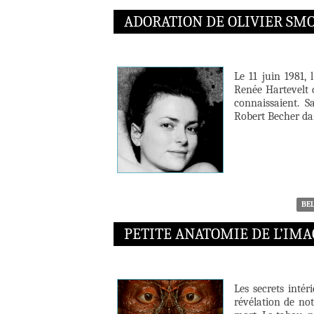
ADORATION DE OLIVIER SM
Le 11 juin 1981,
Renée Hartevelt 
connaissaient. 
Robert Becher dan
BE
PETITE ANATOMIE DE L’IMA
Les secrets inté
révélation de no