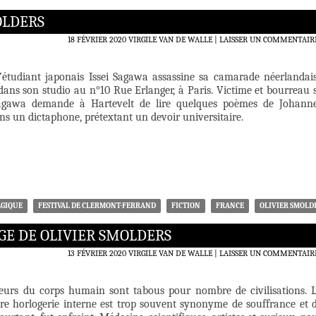
OLDERS
18 FÉVRIER 2020
VIRGILE VAN DE WALLE
LAISSER UN COMMENTAIR
 l’étudiant japonais Issei Sagawa assassine sa camarade néerlandai
dans son studio au n°10 Rue Erlanger, à Paris. Victime et bourreau 
Sagawa demande à Hartevelt de lire quelques poèmes de Johann
s un dictaphone, prétextant un devoir universitaire.
LGIQUE
FESTIVAL DE CLERMONT-FERRAND
FICTION
FRANCE
OLIVIER SMOLD
GE DE OLIVIER SMOLDERS
13 FÉVRIER 2020
VIRGILE VAN DE WALLE
LAISSER UN COMMENTAIR
rieurs du corps humain sont tabous pour nombre de civilisations. 
tre horlogerie interne est trop souvent synonyme de souffrance et 