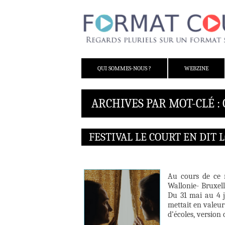
ALLER AU CONTENU
QUI SOMMES-NOUS ?
WEBZINE
ARCHIVES PAR MOT-CLÉ :
FESTIVAL LE COURT EN DIT 
Au cours de ce m
Wallonie- Bruxell
Du 31 mai au 4 j
mettait en valeur
d’écoles, version 