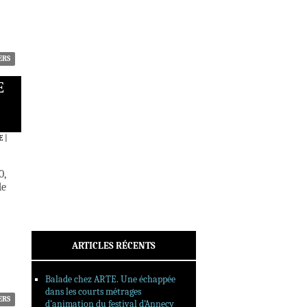
ACTUALITÉS
CRITIQUES
DOSSIERS
INTERVIEWS
ERS
REPORTAGES
E
SORTIES DVD
FORMATS LONGS
FESTIVAL FORMAT COURT
E
|
FILMS EN LIGNE
0,
CONTACT
de
ARTICLES RÉCENTS
Balade chez ARTE. Une échappée
dans les courts métrages
ERS
d’animation du festival d’Annecy