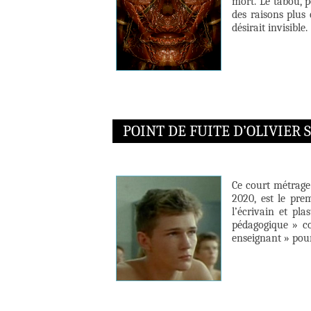
mort. Le tabou, p
des raisons plus 
désirait invisible.
POINT DE FUITE D’OLIVIER
Ce court métrage
2020, est le pre
l’écrivain et pla
pédagogique » co
enseignant » pour 