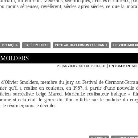
ourtant, fut enfreint. Médecins, scientifiques, artistes et curieux, po
ou moins sérieuses, révélèrent, siècles après siècles, ce que la mora
BELGIQUE
EXPÉRIMENTAL
FESTIVAL DE CLERMONT-FERRAND
OLIVIER SMOLD
 SMOLDERS
23 JANVIER 2020
LOUIS HÉLIOT
UN COMMENTAIR
 d’Olivier Smolders, membre du jury au Festival de Clermont-Ferra
mier qu’il a réalisé en couleurs, en 1987, à partir d’une nouvelle 
sticien surréaliste belge Marcel Mariên.Le réalisateur indique « fi
mme si cela était le genre du film, « fable sur le malaise du cor
le résumer, sans le dévoiler.