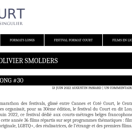
FORMATS LONGS
FESTIVAL FORMAT COURT
FILMS EN LI
 OLIVIER SMOLDERS
LONG #30
13 JUIN 2022
AUGUSTIN PASSARD
UN COMMENTAIR
arathon des festivals, glissé entre Cannes et Coté Court, le Cent
es organisait, pour sa 30ème édition, le festival du Court en dit Lon
uin 2022, ce festival dédié aux courts-métrages belges francophon
 cette année 36 films répartis sur sept programmes thématiques : fil
originale, LGBTQ+, des réalisatrices, de l’étrange et des premiers films.