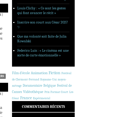
Louis Clichy : « Ce sont les gestes
qui font avancer le récit »
E
|
Inscrire son court aux César 2027
✨
se
se
Que ma volonté soit faite de Julia
es
Kowalski
Federico Luis : « Le cinéma est une
sorte de carte émotionnelle »
Animation
Fiction
Film d'école
Festival
ERS
de Clermont-Ferrand
Royaume-Uni
moyen-
Documentaire
Belgique
Festival de
métrage
Vidéothèque
Cannes
Prix Format Court
Les
E
|
France
César
Expérimental
COMMENTAIRES RÉCENTS
La
de