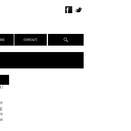
Recherche
GNE
CONTACT
QUI SOMMES-NOUS ?
E
|
PRÉSENTATION
ÉQUIPE
re
PRESSE
g.
es
PARTENAIRES
ms
WEBZINE