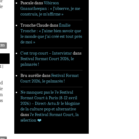
ur
Pascale
dans
Vibirson
le
Gnanatheepan : « J’observe, je me
construis, je m’affirme »
Tronche Claude
dans
Émilie
Tronche : « J’aime bien savoir que
le monde que j’ai créé est tout près
de moi »
ERS
C’est trop court – Intervistar
dans
Festival Format Court 2026, le
palmarès !
E
|
Bru aurélie
dans
Festival Format
Court 2026, le palmarès !
nd
de
Ne manquez pas le 7e Festival
lm
Format Court à Paris (8-12 avril
ps
2026) – Direct-Actu.fr le blogzine
de la culture pop et alternative
dans
7e Festival Format Court, la
sélection ❤️‍