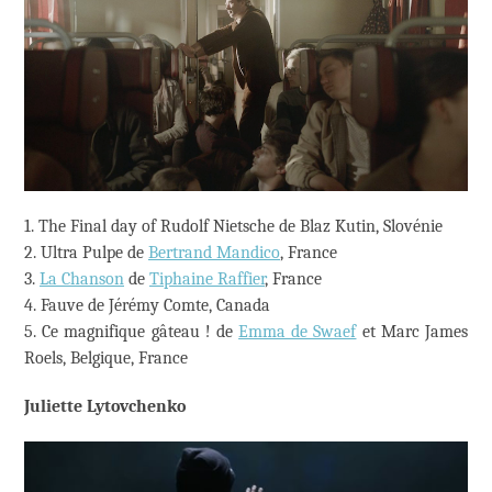
1. The Final day of Rudolf Nietsche de Blaz Kutin, Slovénie
2. Ultra Pulpe de
Bertrand Mandico
, France
3.
La Chanson
de
Tiphaine Raffier
, France
4. Fauve de Jérémy Comte, Canada
5. Ce magnifique gâteau ! de
Emma de Swaef
et Marc James
Roels, Belgique, France
Juliette Lytovchenko