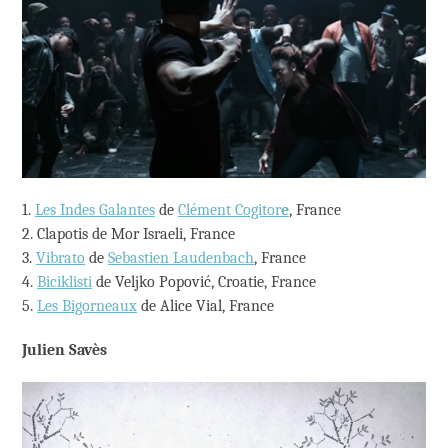
1.
Les Indes Galantes
de
Clément Cogitor
e
, France
2. Clapotis de Mor Israeli, France
3.
Vibrato
de
Sebastien Laudenbach
, France
4.
Biciklisti
de Veljko Popović, Croatie, France
5.
Les Bigorneaux
de Alice Vial, France
Julien Savès