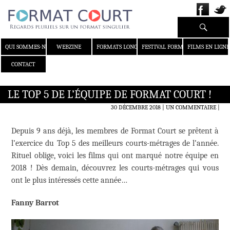
Recherche
ALLER AU CONTENU
QUI SOMMES-NOUS ?
WEBZINE
FORMATS LONGS
FESTIVAL FORMAT COURT
FILMS EN LIGNE
CONTACT
LE TOP 5 DE L’ÉQUIPE DE FORMAT COURT !
30 DÉCEMBRE 2018
UN COMMENTAIRE
|
Depuis 9 ans déjà, les membres de Format Court se prêtent à
l’exercice du Top 5 des meilleurs courts-métrages de l’année.
Rituel oblige, voici les films qui ont marqué notre équipe en
2018 ! Dès demain, découvrez les courts-métrages qui vous
ont le plus intéressés cette année…
Fanny Barrot