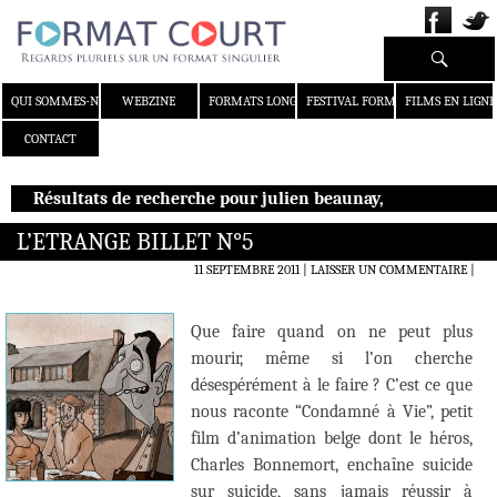
Recherche
ALLER AU CONTENU
QUI SOMMES-NOUS ?
WEBZINE
FORMATS LONGS
FESTIVAL FORMAT COURT
FILMS EN LIGNE
CONTACT
Résultats de recherche pour julien beaunay,
L’ETRANGE BILLET N°5
11 SEPTEMBRE 2011
LAISSER UN COMMENTAIRE
|
Que faire quand on ne peut plus
mourir, même si l’on cherche
désespérément à le faire ? C’est ce que
nous raconte “Condamné à Vie”, petit
film d’animation belge dont le héros,
Charles Bonnemort, enchaîne suicide
sur suicide, sans jamais réussir à