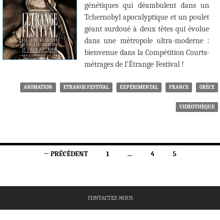
génétiques qui déambulent dans un
Tchernobyl apocalyptique et un poulet
géant surdoué à deux têtes qui évolue
dans une métropole ultra-moderne :
bienvenue dans la Compétition Courts-
métrages de l’Étrange Festival !
ANIMATION
ETRANGE FESTIVAL
EXPÉRIMENTAL
FRANCE
GRÈCE
VIDÉOTHÈQUE
Navigation
← PRÉCÉDENT
1
…
4
5
des
articles
CONTACTEZ-NOUS