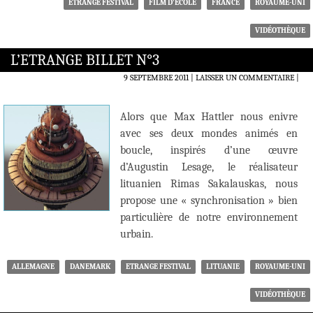
ETRANGE FESTIVAL
FILM D'ÉCOLE
FRANCE
ROYAUME-UNI
VIDÉOTHÈQUE
L’ETRANGE BILLET N°3
9 SEPTEMBRE 2011
LAISSER UN COMMENTAIRE
|
Alors que Max Hattler nous enivre
avec ses deux mondes animés en
boucle, inspirés d’une œuvre
d’Augustin Lesage, le réalisateur
lituanien Rimas Sakalauskas, nous
propose une « synchronisation » bien
particulière de notre environnement
urbain.
ALLEMAGNE
DANEMARK
ETRANGE FESTIVAL
LITUANIE
ROYAUME-UNI
VIDÉOTHÈQUE