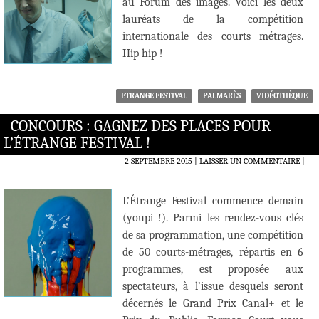
au Forum des images. Voici les deux
lauréats de la compétition
internationale des courts métrages.
Hip hip !
ETRANGE FESTIVAL
PALMARÈS
VIDÉOTHÈQUE
CONCOURS : GAGNEZ DES PLACES POUR
L’ÉTRANGE FESTIVAL !
2 SEPTEMBRE 2015
LAISSER UN COMMENTAIRE
|
L’Étrange Festival commence demain
(youpi !). Parmi les rendez-vous clés
de sa programmation, une compétition
de 50 courts-métrages, répartis en 6
programmes, est proposée aux
spectateurs, à l’issue desquels seront
décernés le Grand Prix Canal+ et le