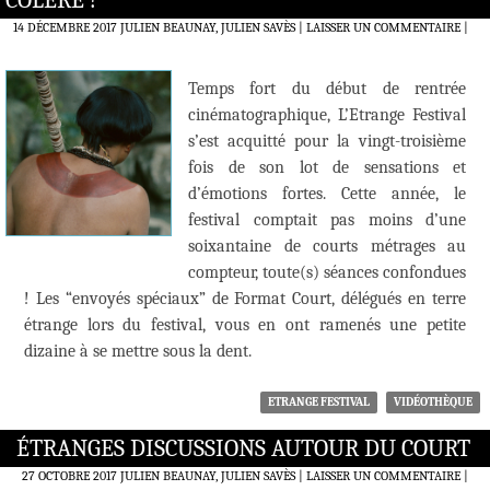
COLÈRE !
14 DÉCEMBRE 2017
JULIEN BEAUNAY, JULIEN SAVÈS
LAISSER UN COMMENTAIRE
|
Temps fort du début de rentrée
cinématographique, L’Etrange Festival
s’est acquitté pour la vingt-troisième
fois de son lot de sensations et
d’émotions fortes. Cette année, le
festival comptait pas moins d’une
soixantaine de courts métrages au
compteur, toute(s) séances confondues
! Les “envoyés spéciaux” de Format Court, délégués en terre
étrange lors du festival, vous en ont ramenés une petite
dizaine à se mettre sous la dent.
ETRANGE FESTIVAL
VIDÉOTHÈQUE
ÉTRANGES DISCUSSIONS AUTOUR DU COURT
27 OCTOBRE 2017
JULIEN BEAUNAY, JULIEN SAVÈS
LAISSER UN COMMENTAIRE
|