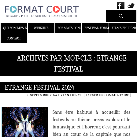
Recherche
ALLER AU CONTENU
QUI SOMMES-NOUS ?
WEBZINE
FORMATS LONGS
FESTIVAL FORMAT COURT
FILMS EN LIGNE
CONTACT
ARCHIVES PAR MOT-CLÉ : ETRANGE
FESTIVAL
ETRANGE FESTIVAL 2024
8 SEPTEMBRE 2024
DYLAN LIBRATI
LAISSER UN COMMENTAIRE
|
Sans être habitué à accueillir des
festivals au thème précis explorant le
fantastique et l’horreur, c’est pourtant
bien au cœur de la capitale que nos