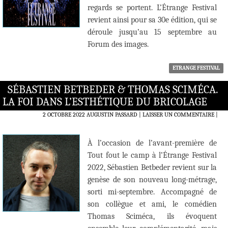
regards se portent. L’Étrange Festival
revient ainsi pour sa 30e édition, qui se
déroule jusqu’au 15 septembre au
Forum des images.
ETRANGE FESTIVAL
SÉBASTIEN BETBEDER & THOMAS SCIMÉCA.
LA FOI DANS L’ESTHÉTIQUE DU BRICOLAGE
2 OCTOBRE 2022
AUGUSTIN PASSARD
LAISSER UN COMMENTAIRE
|
À l’occasion de l’avant-première de
Tout fout le camp à l’Étrange Festival
2022, Sébastien Betbeder revient sur la
genèse de son nouveau long-métrage,
sorti mi-septembre. Accompagné de
son collègue et ami, le comédien
Thomas Sciméca, ils évoquent