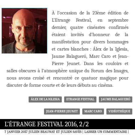
À l’occasion de la 23ème édition de
L’Etrange Festival, en septembre
dernier, quatre cinéastes confirmés
étaient invités d’honneur de la
manifestation pour divers hommages
et cartes blanches : Álex de la Iglesia,
Jaume Balagueró, Marc Caro et Jean-
Pierre Jeunet. Dans les couloirs et
salles obscures à l’atmosphère unique du Forum des Images,
nous avons croisé et rencontré ce quatuor magique pour
discuter de forme courte et de leurs débuts au cinéma.
ÁLEX DE LA IGLESIA
ETRANGE FESTIVAL
JAUME BALAGUERÓ
JEAN-PIERRE JEUNET
MARC CARO
VIDÉOTHÈQUE
L’ÉTRANGE FESTIVAL 2016, 2/2
7 JANVIER 2017
JULIEN BEAUNAY ET JULIEN SAVÈS
LAISSER UN COMMENTAIRE
|