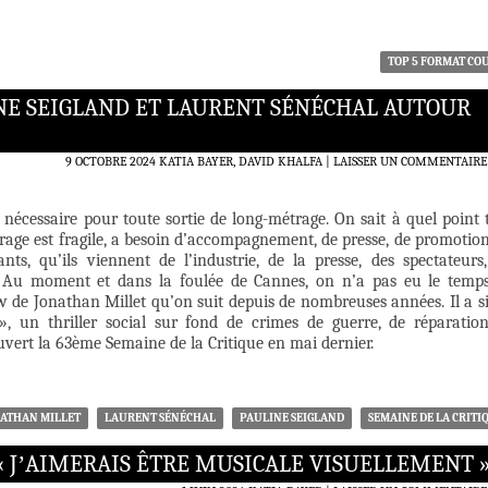
TOP 5 FORMAT CO
NE SEIGLAND ET LAURENT SÉNÉCHAL AUTOUR
9 OCTOBRE 2024
KATIA BAYER, DAVID KHALFA
LAISSER UN COMMENTAIRE
nécessaire pour toute sortie de long-métrage. On sait à quel point 
age est fragile, a besoin d’accompagnement, de presse, de promotion
ants, qu’ils viennent de l’industrie, de la presse, des spectateurs
e. Au moment et dans la foulée de Cannes, on n’a pas eu le temp
ew de Jonathan Millet qu’on suit depuis de nombreuses années. Il a s
, un thriller social sur fond de crimes de guerre, de réparatio
ouvert la 63ème Semaine de la Critique en mai dernier.
ATHAN MILLET
LAURENT SÉNÉCHAL
PAULINE SEIGLAND
SEMAINE DE LA CRITI
« JʼAIMERAIS ÊTRE MUSICALE VISUELLEMENT 