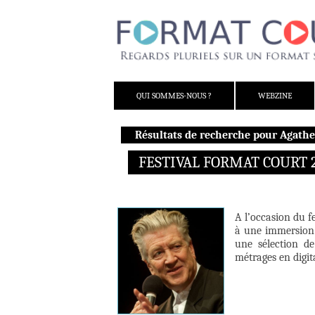
ALLER AU CONTENU
QUI SOMMES-NOUS ?
WEBZINE
Résultats de recherche pour Agath
FESTIVAL FORMAT COURT 2
A l’occasion du 
à une immersion 
une sélection de
métrages en digit