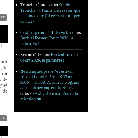
Tronche Claude
dans
Émilie
Tronche : « J’aime bien savoir que
le monde que j’ai créé est tout près
URT
de moi »
C’est trop court – Intervistar
dans
Festival Format Court 2026, le
palmarès !
|
Bru aurélie
dans
Festival Format
Court 2026, le palmarès !
tout
, de
Ne manquez pas le 7e Festival
, du
Format Court à Paris (8-12 avril
s de
2026) – Direct-Actu.fr le blogzine
igné
de la culture pop et alternative
n de
dans
7e Festival Format Court, la
sélection ❤️‍
QUE
»