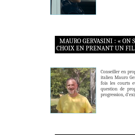
MAURO GERVASINI : « ON 
CHOIX EN PRENANT UN FIL
Conseiller en pr
italien Mauro Ger
fois les courts 
question de pro
progression, d’exi