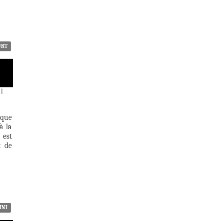
URT
|
ique
à la
 est
t de
INI