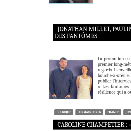
JONATHAN MILLET, PAULI
DES FANTÔMES
La promotion est 
premier long-métr
regards bienveill
bouche-à-oreill
publier l’intervi
« Les fantômes »
résilience qui a 
BELGIQUE
FORMATS LONGS
FRANCE
JON
CAROLINE CHAMPETIER : 