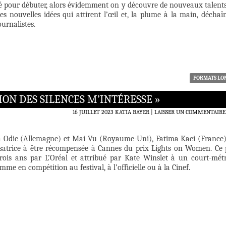
é pour débuter, alors évidemment on y découvre de nouveaux talents
es nouvelles idées qui attirent l’œil et, la plume à la main, déchaî
ournalistes.
FORMATS LO
TION DES SILENCES M’INTÉRESSE »
16 JUILLET 2023
KATIA BAYER
LAISSER UN COMMENTAIRE
 Odic (Allemagne) et Mai Vu (Royaume-Uni), Fatima Kaci (France)
lisatrice à être récompensée à Cannes du prix Lights on Women. Ce 
trois ans par L’Oréal et attribué par Kate Winslet à un court-mét
mme en compétition au festival, à l’officielle ou à la Cinef.