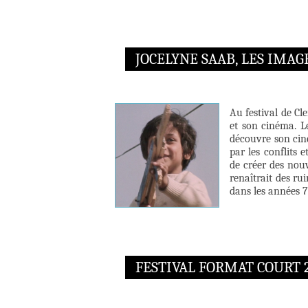
JOCELYNE SAAB, LES IMA
Au festival de C
et son cinéma. L
découvre son cin
par les conflits 
de créer des nou
renaîtrait des ru
dans les années 7
FESTIVAL FORMAT COURT 2