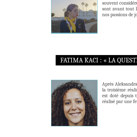
souvent considér
sont avant tout l
nos passions de j
FATIMA KACI : « LA QUES
Après Aleksandra
la troisième réa
est doté depuis 
réalisé par une fe