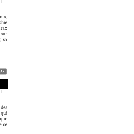
|
rax,
phie
arax
 sur
, sa
RAX
|
 des
 qui
 que
e ce