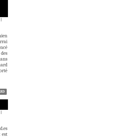
|
hien
rrai
encé
 des
dans
nard
orté
ARD
|
d.es
 est