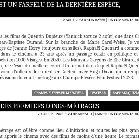
ST UN FARFELU DE LA DERNIÈRE ESPÈCE,
2 AOÛT 2023
KATIA BAYER
UN COMMENTAIRE
ns les films de Quentin Dupieux (Yannick sort ce 2 août) que dans C
ean-Baptiste Durand, Sur la branche de Marie Garel-Weiss, Je ve
ages de Jeanne Herry (toujours en salles), Raphaël Quenard a comm
dans le cinéma à 23 ans après un passage éclair en politique et
ociation 1000 Visages. En 2020, Les Mauvais Garçons de Elie Girard, 
 reçu le César du meilleur court. Un format dans lequel Raphaël Que
Il vient d’ailleurs de co-réaliser L’acteur avec Hugo David, qui a remp
lévisions du court-métrage aux Champs-Elysées Film Festival 2023.
CHAMPS-ELYSÉES FILM FESTIVAL
LES CÉSAR
RAPHAËL QUEN
 DES PREMIERS LONGS-MÉTRAGES
20 JUILLET 2023
AGATHE ARNAUD
LAISSER UN COMMENTAIRE
étrage est célèbre comme lieu d’initiation et tou.tes les plus gran
ont appris le cinéma avec des films de moins d’une heure. Le format