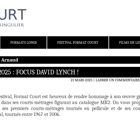
FORMATS LONGS
FESTIVAL FORMAT COURT
FILMS EN LI
e Arnaud
025 : FOCUS DAVID LYNCH !
21 MARS 2025
LAISSER UN COMMENTAIRE
festival, Format Court est heureux de rendre hommage à son œuvre g
dans ses courts-métrages figurant au catalogue MK2. On vous pro
 ses premiers courts-métrages tournés en pellicule et de ses cou
al, tournés entre 1967 et 2006.