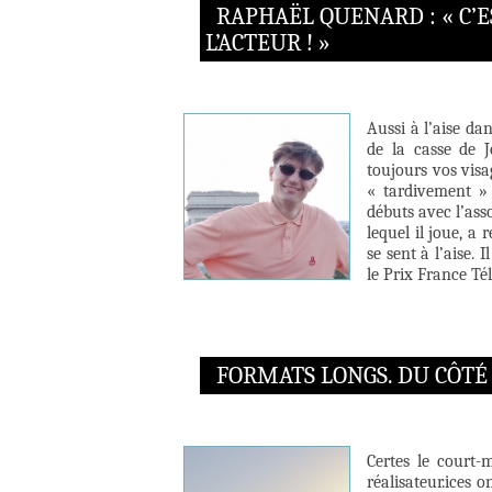
RAPHAËL QUENARD : « C’E
L’ACTEUR ! »
Aussi à l’aise da
de la casse de J
toujours vos vis
« tardivement » 
débuts avec l’ass
lequel il joue, a
se sent à l’aise. 
le Prix France Té
FORMATS LONGS. DU CÔTÉ
Certes le court-m
réalisateur.ices 