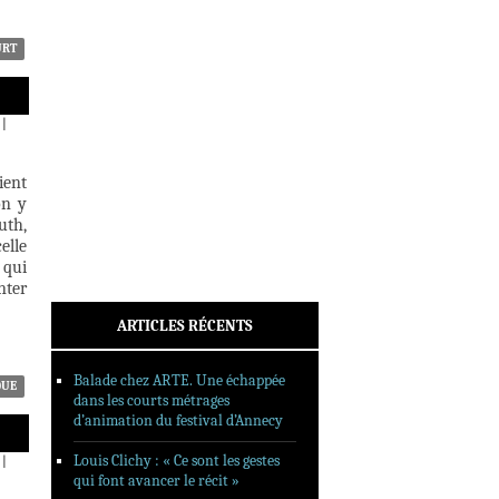
INTERVIEWS
REPORTAGES
URT
SORTIES DVD
FORMATS LONGS
|
FESTIVAL FORMAT COURT
ient
FILMS EN LIGNE
on y
uth,
CONTACT
elle
 qui
nter
ARTICLES RÉCENTS
Balade chez ARTE. Une échappée
QUE
dans les courts métrages
d’animation du festival d’Annecy
Louis Clichy : « Ce sont les gestes
|
qui font avancer le récit »