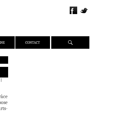
Recherche
GNE
CONTACT
QUI SOMMES-NOUS ?
PRÉSENTATION
|
ÉQUIPE
PRESSE
râce
PARTENAIRES
pose
rts-
WEBZINE
ACTUALITÉS
CRITIQUES
DOSSIERS