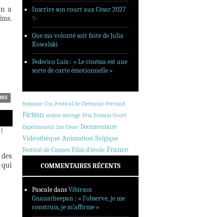
on a
Inscrire son court aux César 2027
lms.
✨
Que ma volonté soit faite de Julia
Kowalski
Federico Luis : « Le cinéma est une
sorte de carte émotionnelle »
ONS
Festival de Clermont-Ferrand
Royaume-Uni
Fiction
Prix Format Court
moyen-métrage
Documentaire
Expérimental
Les César
|
Animation
Vidéothèque
Belgique
France
Festival de Cannes
Film d'école
 des
 qui
COMMENTAIRES RÉCENTS
Pascale
dans
Vibirson
Gnanatheepan : « J’observe, je me
construis, je m’affirme »