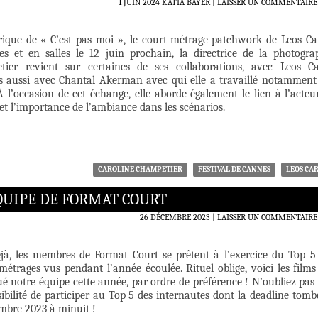
1 JUIN 2024
KATIA BAYER
LAISSER UN COMMENTAIRE
rique de « C’est pas moi », le court-métrage patchwork de Leos Ca
s et en salles le 12 juin prochain, la directrice de la photogra
tier revient sur certaines de ses collaborations, avec Leos C
 aussi avec Chantal Akerman avec qui elle a travaillé notamment
 l’occasion de cet échange, elle aborde également le lien à l’acteur
et l’importance de l’ambiance dans les scénarios.
CAROLINE CHAMPETIER
FESTIVAL DE CANNES
LEOS CA
ÉQUIPE DE FORMAT COURT
26 DÉCEMBRE 2023
LAISSER UN COMMENTAIRE
jà, les membres de Format Court se prêtent à l’exercice du Top 5
métrages vus pendant l’année écoulée. Rituel oblige, voici les films
é notre équipe cette année, par ordre de préférence ! N’oubliez pas
ibilité de participer au Top 5 des internautes dont la deadline tomb
mbre 2023 à minuit !