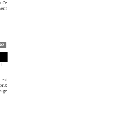
. Ce
nent
NGS
|
 est
prix
rage