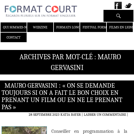
Recherche
ALLER AU CONTENU
QUI SOMMES-NOUS ?
WEBZINE
FORMATS LONGS
FESTIVAL FORMAT COURT
FILMS EN LIGNE
CONTACT
ARCHIVES PAR MOT-CLÉ : MAURO
GERVASINI
MAURO GERVASINI : « ON SE DEMANDE
TOUJOURS SI ON A FAIT LE BON CHOIX EN
PRENANT UN FILM OU EN NE LE PRENANT
PAS »
28 SEPTEMBRE 2023
KATIA BAYER
LAISSER UN COMMENTAIRE
|
Conseiller en programmation à la