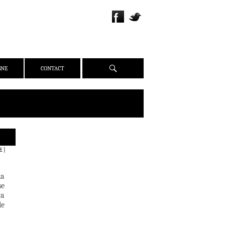
Recherche
GNE
CONTACT
QUI SOMMES-NOUS ?
E
|
PRÉSENTATION
ÉQUIPE
la
PRESSE
se
 a
PARTENAIRES
le
WEBZINE