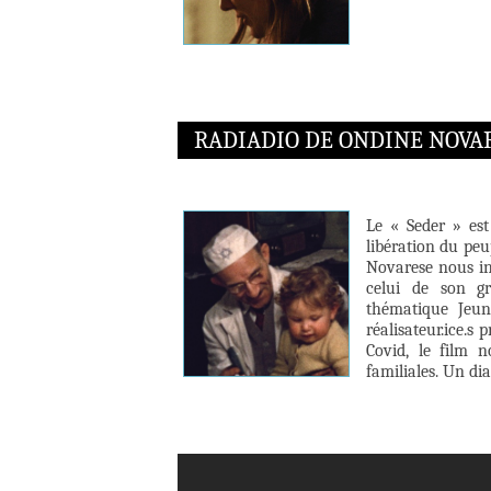
RADIADIO DE ONDINE NOVA
Le « Seder » est
libération du peu
Novarese nous in
celui de son g
thématique Jeu
réalisateur.ice.s
Covid, le film 
familiales. Un dia