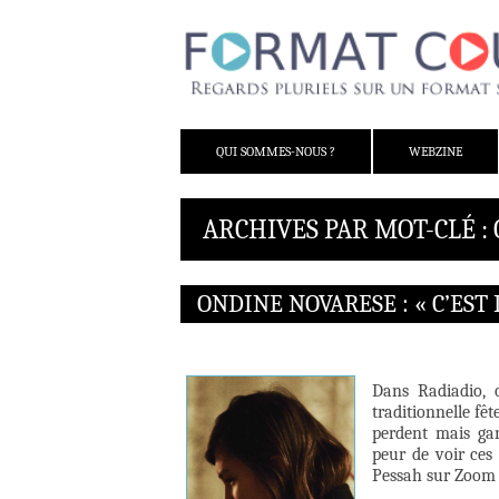
ALLER AU CONTENU
QUI SOMMES-NOUS ?
WEBZINE
ARCHIVES PAR MOT-CLÉ :
ONDINE NOVARESE : « C’EST 
Dans Radiadio, o
traditionnelle fêt
perdent mais gar
peur de voir ces 
Pessah sur Zoom 