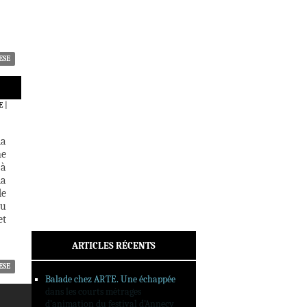
ACTUALITÉS
CRITIQUES
DOSSIERS
INTERVIEWS
ESE
REPORTAGES
SORTIES DVD
E
|
FORMATS LONGS
FESTIVAL FORMAT COURT
la
ne
FILMS EN LIGNE
 à
la
CONTACT
de
du
et
ARTICLES RÉCENTS
ESE
Balade chez ARTE. Une échappée
dans les courts métrages
d’animation du festival d’Annecy