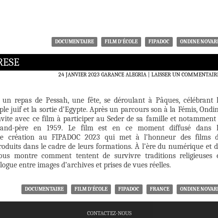
DOCUMENTAIRE
FILM D'ÉCOLE
FIPADOC
ONDINE NOVAR
RESE
24 JANVIER 2023
GARANCE ALEGRIA
LAISSER UN COMMENTAIR
 un repas de Pessah, une fête, se déroulant à Pâques, célébrant 
ple juif et la sortie d’Egypte. Après un parcours son à la Fémis, Ondi
vite avec ce film à participer au Seder de sa famille et notamment
rand-père en 1959. Le film est en ce moment diffusé dans 
ne création au FIPADOC 2023 qui met à l’honneur des films 
 produits dans le cadre de leurs formations. À l’ère du numérique et 
nous montre comment tentent de survivre traditions religieuses 
logue entre images d’archives et prises de vues réelles.
DOCUMENTAIRE
FILM D'ÉCOLE
FIPADOC
FRANCE
ONDINE NOVAR
CONTACTEZ-NOUS