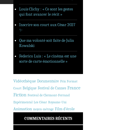
Louis Clichy : « Ce sont les gestes
qui font avancer le récit »
Inscrire son court aux César 2027
✨
Que ma volonté soit faite de Julia
Kowalski
Federico Luis : « Le cinéma est une
sorte de carte émotionnelle »
Vidéothèque
Documentaire
Prix Format
France
Belgique
Festival de Cannes
Court
Fiction
Festival de Clermont-Ferrand
Expérimental
Les César
Royaume-Uni
Animation
Film d'école
moyen-métrage
COMMENTAIRES RÉCENTS