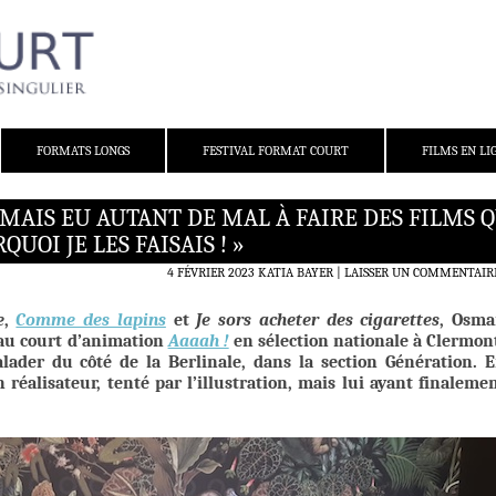
FORMATS LONGS
FESTIVAL FORMAT COURT
FILMS EN LI
JAMAIS EU AUTANT DE MAL À FAIRE DES FILMS 
QUOI JE LES FAISAIS ! »
4 FÉVRIER 2023
KATIA BAYER
LAISSER UN COMMENTAIR
e
,
Comme des lapins
et
Je sors acheter des cigarettes
, Osm
eau court d’animation
Aaaah !
en sélection nationale à Clermon
balader du côté de la Berlinale, dans la section Génération. 
 réalisateur, tenté par l’illustration, mais lui ayant finaleme