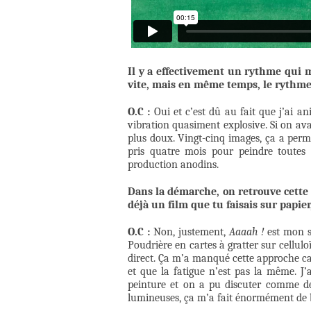
Il y a effectivement un rythme qui m
vite, mais en même temps, le rythme 
O.C :
Oui et c’est dû au fait que j’ai an
vibration quasiment explosive. Si on ava
plus doux. Vingt-cinq images, ça a perm
pris quatre mois pour peindre toutes
production anodins.
Dans la démarche, on retrouve cette 
déjà un film que tu faisais sur papier
O.C :
Non, justement,
Aaaah !
est mon se
Poudrière en cartes à gratter sur celluloï
direct. Ça m’a manqué cette approche car
et que la fatigue n’est pas la même. J
peinture et on a pu discuter comme des
lumineuses, ça m’a fait énormément de b