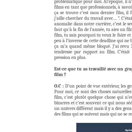
problématique pour moi. Àl’époque, il n
films en tant que professionnels, à savoir
ça se trouve c’est mon dernier film, il 
j’aille chercher du travail avec… ”. C’éta
anomalie dans notre carrière, c’est le se
faut qu’à la fin de l’année, tu aies un fi
film, tu sais pourquoi tu veux le faire e
peu à l’inverse de cette deadline qui ne 
ça m’a quand même bloqué. J’ai revu
tendresse par rapport au film. C’étai
pression en plus.
Est-ce que tu as travaillé avec un gra
film ?
O.C :
D’un point de vue extérieur, les g
Pour moi, ce sont des choses naturelles 
film, c’est plutôt quelque chose qui n’e
bizarres et c’est souvent ce qui nous sé
un univers différent mais il y a des gen
des films qui se suivent mais qui ne se r