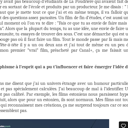
’y avait pas beaucoup d’étudiants de La Poudrière qui avaient fait d
 en sortant de l’école et produits par un producteur. Je me disais : “ 
faut que je mette tout ce que j’ai et en même temps, il va falloir q
it des questions assez parasites. Un film de fin d’études, c’est aussi u
ul moment où l’on va te dire : “Fais ce que tu as envie de faire mais 
lm”. Alors que la plupart du temps, tu as une idée, une envie de faire 
t ensuite, tu essayes de trouver des sous. C’est une démarche qui est 
bouge pas où il faut faire un film. Tout le monde passe par là mais m
Tête-à-tête
il y a un ou deux ans et j’ai tout de même eu un peu 
t mon premier “vrai” film, préacheté par Canal+, ça me faisait u
phisme à l’esprit qui a pu t’influencer et faire émerger l’idée 
ens me disent que j’ai un univers étrange avec un humour particulie
et pas spécialement calculées. J’ai beaucoup de mal à l’identifier. 
st pas calibré. Par exemple, les films estoniens nous paraissent hyp
duit, alors que pour un estonien, ils sont normaux. Mes films ont to
s qui reconnaissent mes créations, ça me surprend toujours car ce so
essemblent pas.