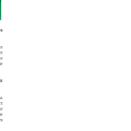
ès
te
et
te
de
it
La
ct
ur
ie
es