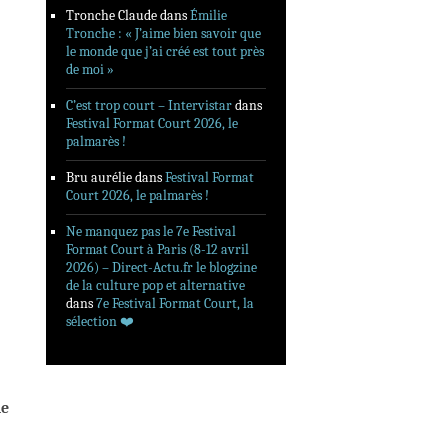
Tronche Claude
dans
Émilie
Tronche : « J’aime bien savoir que
le monde que j’ai créé est tout près
de moi »
C’est trop court – Intervistar
dans
Festival Format Court 2026, le
palmarès !
Bru aurélie
dans
Festival Format
Court 2026, le palmarès !
Ne manquez pas le 7e Festival
Format Court à Paris (8-12 avril
2026) – Direct-Actu.fr le blogzine
de la culture pop et alternative
dans
7e Festival Format Court, la
sélection ❤️‍
me