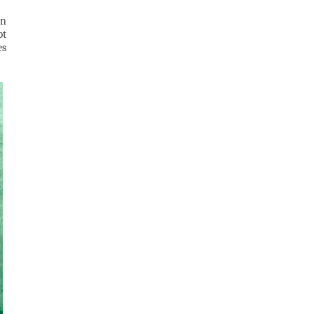
on
pt
es