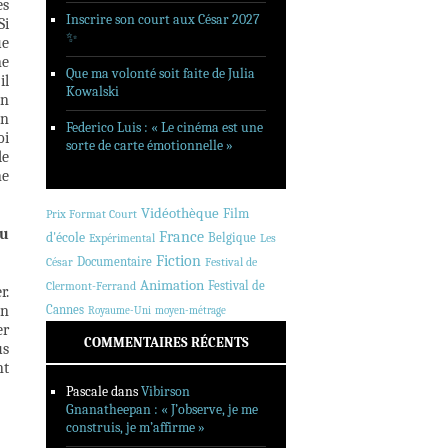
es
Inscrire son court aux César 2027
Si
✨
ue
ne
Que ma volonté soit faite de Julia
il
Kowalski
un
un
Federico Luis : « Le cinéma est une
oi
sorte de carte émotionnelle »
de
ne
Vidéothèque
Film
Prix Format Court
du
France
d'école
Belgique
Expérimental
Les
Fiction
Documentaire
César
Festival de
Animation
Festival de
Clermont-Ferrand
r.
Un
Cannes
Royaume-Uni
moyen-métrage
er
COMMENTAIRES RÉCENTS
us
nt
Pascale
dans
Vibirson
Gnanatheepan : « J’observe, je me
construis, je m’affirme »