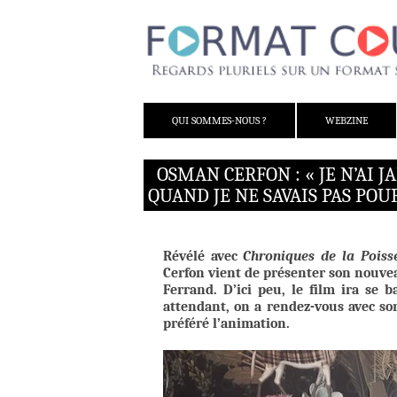
ALLER AU CONTENU
QUI SOMMES-NOUS ?
WEBZINE
OSMAN CERFON : « JE N’AI 
QUAND JE NE SAVAIS PAS POUR
Révélé avec
Chroniques de la Poiss
Cerfon vient de présenter son nouv
Ferrand. D’ici peu, le film ira se 
attendant, on a rendez-vous avec son
préféré l’animation.