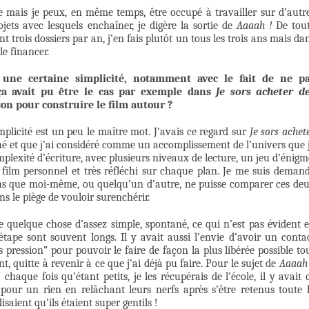
e mais je peux, en même temps, être occupé à travailler sur d’autr
ojets avec lesquels enchaîner, je digère la sortie de
Aaaah !
De tou
nt trois dossiers par an, j’en fais plutôt un tous les trois ans mais da
 le financer.
une certaine simplicité, notamment avec le fait de ne p
ça avait pu être le cas par exemple dans
Je sors acheter d
 son pour construire le film autour ?
mplicité est un peu le maître mot. J’avais ce regard sur
Je sors achet
é et que j’ai considéré comme un accomplissement de l’univers que 
plexité d’écriture, avec plusieurs niveaux de lecture, un jeu d’énigm
 film personnel et très réfléchi sur chaque plan. Je me suis deman
ns que moi-même, ou quelqu’un d’autre, ne puisse comparer ces de
ns le piège de vouloir surenchérir.
re quelque chose d’assez simple, spontané, ce qui n’est pas évident 
tape sont souvent longs. Il y avait aussi l’envie d’avoir un conta
pression” pour pouvoir le faire de façon la plus libérée possible to
 quitte à revenir à ce que j’ai déjà pu faire. Pour le sujet de
Aaaah 
 chaque fois qu’étant petits, je les récupérais de l’école, il y avait 
pour un rien en relâchant leurs nerfs après s’être retenus toute 
isaient qu’ils étaient super gentils !