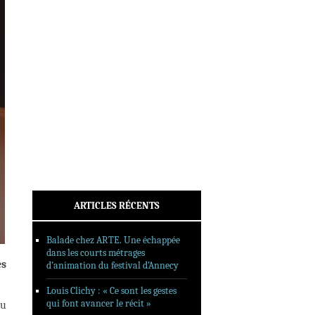
INTERVIEWS
REPORTAGES
SORTIES DVD
FORMATS LONGS
FESTIVAL FORMAT COURT
FILMS EN LIGNE
CONTACT
ARTICLES RÉCENTS
Balade chez ARTE. Une échappée
dans les courts métrages
es
d’animation du festival d’Annecy
Louis Clichy : « Ce sont les gestes
qui font avancer le récit »
eu