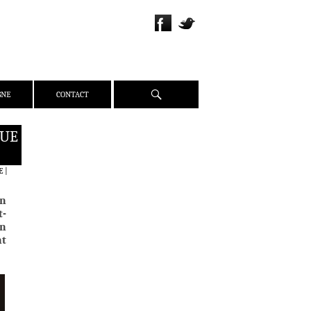
Recherche
GNE
CONTACT
QUE
QUI SOMMES-NOUS ?
PRÉSENTATION
E
|
ÉQUIPE
an
PRESSE
t-
PARTENAIRES
En
nt
WEBZINE
ACTUALITÉS
CRITIQUES
DOSSIERS