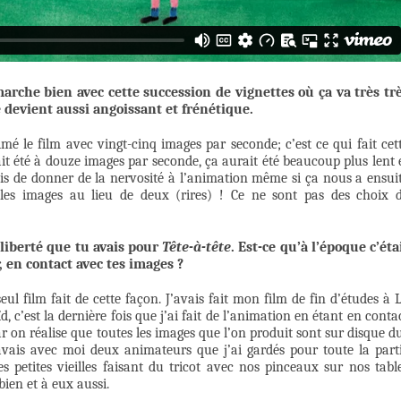
arche bien avec cette succession de vignettes où ça va très tr
devient aussi angoissant et frénétique.
imé le film avec vingt-cinq images par seconde; c’est ce qui fait cet
it été à douze images par seconde, ça aurait été beaucoup plus lent 
is de donner de la nervosité à l’animation même si ça nous a ensui
 les images au lieu de deux (rires) ! Ce ne sont pas des choix 
liberté que tu avais pour
Tête-à-tête
. Est-ce qu’à l’époque c’éta
, en contact avec tes images ?
ul film fait de cette façon. J’avais fait mon film de fin d’études à 
d, c’est la dernière fois que j’ai fait de l’animation en étant en conta
 on réalise que toutes les images que l’on produit sont sur disque d
’avais avec moi deux animateurs que j’ai gardés pour toute la part
 petites vieilles faisant du tricot avec nos pinceaux sur nos tabl
ien et à eux aussi.