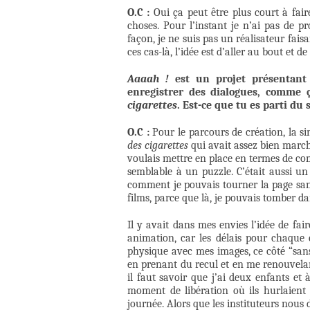
O.C :
Oui ça peut être plus court à fair
choses. Pour l’instant je n’ai pas de pr
façon, je ne suis pas un réalisateur faisa
ces cas-là, l’idée est d’aller au bout et de
Aaaah !
est un projet présentant 
enregistrer des dialogues, comme 
cigarettes
. Est-ce que tu es parti du
O.C :
Pour le parcours de création, la si
des cigarettes
qui avait assez bien march
voulais mettre en place en termes de com
semblable à un puzzle. C’était aussi un
comment je pouvais tourner la page sa
films, parce que là, je pouvais tomber da
Il y avait dans mes envies l’idée de fai
animation, car les délais pour chaque é
physique avec mes images, ce côté “sans 
en prenant du recul et en me renouvelant,
il faut savoir que j’ai deux enfants et à
moment de libération où ils hurlaient 
journée. Alors que les instituteurs nous d