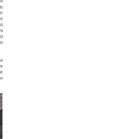
ue
on
ec
er
ui
es
ui
au
ne
re
de
ne