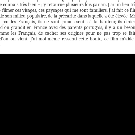
onnais très bien – j’y retourne plusieurs fois par an. J’ai un lien tr
e filmer ces visages, ces paysages qui me sont familiers. J’ai fait ce fi
 son milieu populaire, de la précarité dans laquelle a été élevée. M
par les Français, ils ne sont jamais sentis à la hauteur, ils étaie
 on grandit en France avec des parents portugais, il y a un besoi
comme les Français, de cacher ses origines pour ne pas trop se fai
’où on vient. J’ai moi-même ressenti cette honte, ce film m’aide
.