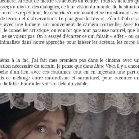
iculière, surtout de mettre les acteurs au centre. Tous les acteurs q
oser, au niveau des dialogues, de leur vision du monde, de la situati
n et les répétitions, le scénario s’enrichissait et se transformait av
e terrain et d’observations. Le plus gros du travail, c’était d’observ
re, avec une lumière, un mouvement de caméra particulier. Avec R
, le conseiller artistique, on voulait que tout paraisse naturel, que l
 ne se voient pas. On a essayé d’écarter ce qui faisait « effet » ou q
 minimaliste dans notre approche pour laisser les acteurs, les corps 
éma à la fac, j’ai fait mes premiers pas dans le cinéma avec u
tion nécessaire du terrain. Je pense que dans
Alma Viva
, il y a enco
roche d’un lieu, avec ces coutumes, tout en en injectant une part 
hais ce mélange entre naturalisme et surnaturel, pour raconter u
 la fable. Pour aller voir au-delà du visible.