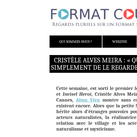
ALLER AU CONTENU
QUI SOMMES-NOUS ?
WEBZINE
CRISTÈLE ALVES MEIRA : « 
SIMPLEMENT DE LE REGARDER
Cette semaine, est sorti le premier 
et
Invisel Heroi
, Cristèle Alves Mei
Cannes,
Alma Viva
montre sans con
existent encore. Alors que la petite
hérite alors d’étranges pouvoirs po
acteurs naturalistes, la réalisatri
relation avec le village et les act
naturalisme et mysticisme.