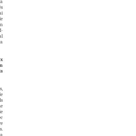
la
és
ai
le
un
d-
al
ma
ux
on
is
s,
le
ls
me
ie
ec
re
s.
ça