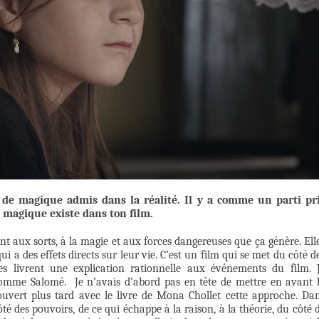
 de magique admis dans la réalité. Il y a comme un parti pr
 magique existe dans ton film.
t aux sorts, à la magie et aux forces dangereuses que ça génère. Ell
i a des effets directs sur leur vie. C’est un film qui se met du côté d
s livrent une explication rationnelle aux événements du film. 
comme Salomé. Je n’avais d’abord pas en tête de mettre en avant 
écouvert plus tard avec le livre de Mona Chollet cette approche. Da
té des pouvoirs, de ce qui échappe à la raison, à la théorie, du côté 