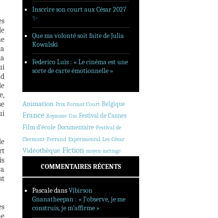
Inscrire son court aux César 2027
✨
ès
le
Que ma volonté soit faite de Julia
me
Kowalski
la
la
Federico Luis : « Le cinéma est une
ui
sorte de carte émotionnelle »
nd
de
e,
Animation
se
Belgique
Prix Format Court
ui
France
Festival de Cannes
Royaume-Uni
Film d'école
Documentaire
Festival de
Clermont-Ferrand
Expérimental
Les César
de
Fiction
rt
Vidéothèque
moyen-métrage
is
COMMENTAIRES RÉCENTS
 a
st
Pascale
dans
Vibirson
Gnanatheepan : « J’observe, je me
es
construis, je m’affirme »
ne