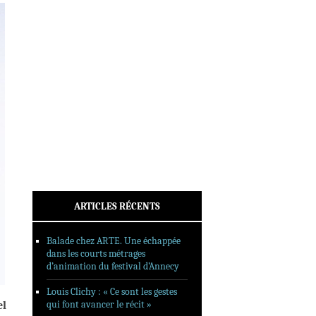
INTERVIEWS
REPORTAGES
SORTIES DVD
FORMATS LONGS
FESTIVAL FORMAT COURT
FILMS EN LIGNE
CONTACT
ARTICLES RÉCENTS
Balade chez ARTE. Une échappée
dans les courts métrages
d’animation du festival d’Annecy
Louis Clichy : « Ce sont les gestes
qui font avancer le récit »
el