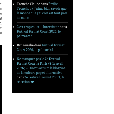
ès
Tronche Claude
dans
Émilie
lm
Tronche : « J’aime bien savoir que
le monde que j’ai créé est tout près
es
de moi »
nt
n,
C’est trop court – Intervistar
dans
re
Festival Format Court 2026, le
 à
palmarès !
Bru aurélie
dans
Festival Format
Court 2026, le palmarès !
Ne manquez pas le 7e Festival
Format Court à Paris (8-12 avril
2026) – Direct-Actu.fr le blogzine
de la culture pop et alternative
dans
7e Festival Format Court, la
sélection ❤️‍