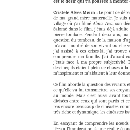
est le désir qui t’a poussée à monter 
Cristele Alves Meira :
Le point de dépar
de ma grand-mère maternelle. Je suis n
village où j’ai filmé
Alma Viva
, son dé
Salomé dans le film, j’étais déjà adulte
pierre tombale. Pendant deux ans, ma g
question du tombeau, de la maison d’ap
m’avait montré de son vivant où elle vo
j’ai assisté à ces crises-là, j’ai trou
comprendre ma famille. J’ai d’abord co
j’étais face à ma propre subjectivité.
dessiner, ils étaient plein de choses à la
m’inspiraient et m’aidaient à leur donne
Ce film aborde la question des vivants et 
ce qu’elle va lui transmettre, ses croya
au monde. Mais c’est aussi avant tout
divisées entre ceux qui sont partis et ce
pas encore beaucoup de cinéastes comme
très riche et dynamique, les cinéastes i
En essayant de comprendre les nœuds d
liées à l’immigration, à une réalité éco