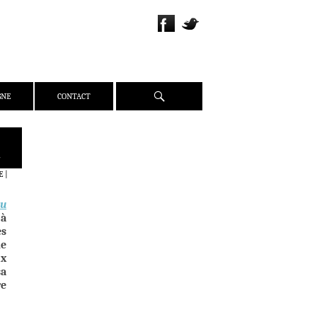
Recherche
GNE
CONTACT
QUI SOMMES-NOUS ?
»
PRÉSENTATION
E
|
ÉQUIPE
au
PRESSE
 à
PARTENAIRES
es
le
WEBZINE
ux
sa
ACTUALITÉS
re
CRITIQUES
DOSSIERS