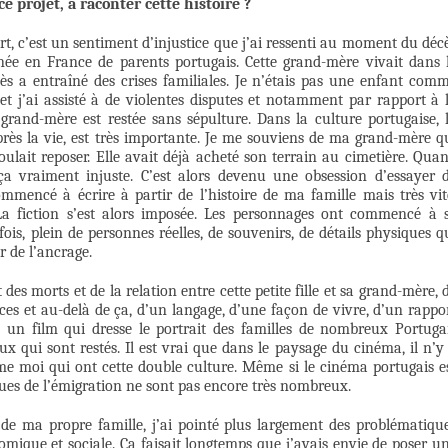
ce projet, à raconter cette histoire ?
t, c’est un sentiment d’injustice que j’ai ressenti au moment du déc
ée en France de parents portugais. Cette grand-mère vivait dans 
cès a entraîné des crises familiales. Je n’étais pas une enfant com
 et j’ai assisté à de violentes disputes et notamment par rapport à 
rand-mère est restée sans sépulture. Dans la culture portugaise, 
rès la vie, est très importante. Je me souviens de ma grand-mère q
ulait reposer. Elle avait déjà acheté son terrain au cimetière. Qua
vé ça vraiment injuste. C’est alors devenu une obsession d’essayer 
mmencé à écrire à partir de l’histoire de ma famille mais très vit
 La fiction s’est alors imposée. Les personnages ont commencé à 
 fois, plein de personnes réelles, de souvenirs, de détails physiques q
r de l’ancrage.
des morts et de la relation entre cette petite fille et sa grand-mère, 
nces et au-delà de ça, d’un langage, d’une façon de vivre, d’un rappo
 un film qui dresse le portrait des familles de nombreux Portuga
ux qui sont restés. Il est vrai que dans le paysage du cinéma, il n’y
 moi qui ont cette double culture. Même si le cinéma portugais e
ssues de l’émigration ne sont pas encore très nombreux.
e ma propre famille, j’ai pointé plus largement des problématiqu
nomique et sociale. Ça faisait longtemps que j’avais envie de poser u