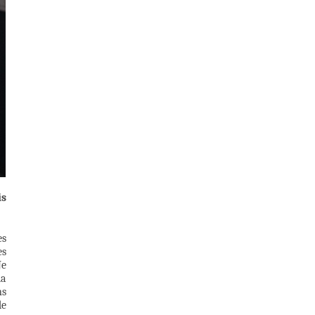
is
es
es
Je
la
ns
de