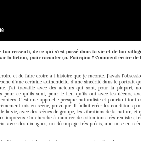
e ton ressenti, de ce qui s’est passé dans ta vie et de ton villag
r la fiction, pour raconter ça. Pourquoi ? Comment écrire de 
roire et de faire croire à l’histoire que je raconte. J’avais l’obsessi
 proche d’une certaine authenticité, d’une sincérité dans le portrait q
é. J’ai travaillé avec des acteurs qui sont, pour la plupart, n
is pour ce qu’ils sont, pour le lien qu’ils ont avec les décors, av
 racontées. C’est une approche presque naturaliste et pourtant tout e
trêmement mis en scène, provoqué. Il fallait créer les conditions po
 de la vie, avec des scènes de groupe, les vibrations de la nature, et 
ux imprévus. On cherche à montrer des situations très réalistes, tr
rio, avec des dialogues, un découpage très précis, une mise en scè