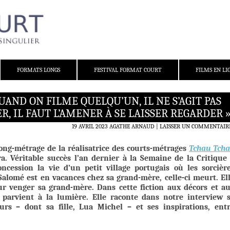
FORMATS LONGS
FESTIVAL FORMAT COURT
FILMS EN LI
QUAND ON FILME QUELQU’UN, IL NE S’AGIT PAS
, IL FAUT L’AMENER À SE LAISSER REGARDER 
19 AVRIL 2023
AGATHE ARNAUD
LAISSER UN COMMENTAIR
long-métrage de la réalisatrice des courts-métrages
Tchau Tch
ra. Véritable succès l’an dernier à la Semaine de la Critique
cession la vie d’un petit village portugais où les sorcièr
 Salomé est en vacances chez sa grand-mère, celle-ci meurt. El
ur venger sa grand-mère. Dans cette fiction aux décors et a
ce parvient à la lumière. Elle raconte dans notre interview 
eurs – dont sa fille, Lua Michel – et ses inspirations, ent