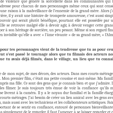
s de violence que génère la sorcellerie dans les communautés qui 
 tendresse pour chacun de mes personnages même ceux qui sont cens
 une raison à la malveillance de l’ennemie de la grand-mère. Alors j’
ière, il y avait une histoire de tromperie amoureuse, c’est aussi simp
ouvoir qui serait plutôt bénéfique, pourtant elle est possédée par 
le se retrouve malgré elle à devoir agir, à devoir venger cette gran
per à son héritage de sorcière, un peu pesant. Même si son regard fin
ien invisible qu’elle a avec « l’âme vivante » de sa grand-mère, « l’Al
 pour tes personnages vient de la tendresse que tu as pour ce
t s’est passé le tournage alors que tu filmais des acteurs n
ue tu avais déjà filmés, dans le village, un lieu que tu conna
he de mon sujet, de mes décors, des acteurs. Dans mes courts-métrage
e. Mon premier film, c’était ma petite cousine et moi-même. Ma famil
mpris ma fille. Ce sont des gens que je connais bien et que j’admire. I
 les filmer. Je suis toujours très émue de voir la confiance qu’ils 
 se livrent à la caméra. Il y a le noyau dur familial et la famille élarg
 courts-métrages. J’ai besoin de créer un lien amical avec les gens av
s, mais aussi avec les techniciens et les collaborateurs artistiques. Fai
important de se sentir en confiance, entouré de personnes bienveillante
s simplement de le regarder, il faut l’amener à se laisser regarder et 