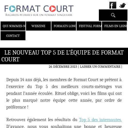
Recherche
ALLER AU CONTENU
QUI SOMMES-NOUS ?
WEBZINE
FORMATS LONGS
FESTIVAL FORMAT COURT
FILMS EN LIGNE
CONTACT
LE NOUVEAU TOP 5 DE L’ÉQUIPE DE FORMAT
COURT
26 DÉCEMBRE 2023
LAISSER UN COMMENTAIRE
|
Depuis 14 ans déjà, les membres de Format Court se prêtent à
l’exercice du Top 5 des meilleurs courts-métrages vus
pendant l’année écoulée. Rituel oblige, voici les films qui ont
le plus marqué notre équipe cette année, par ordre de
préférence !
Retrouvez également les résultats du
Top 5 des internautes
.
D’avance, nous vous souhaitons une bonne et heureuse