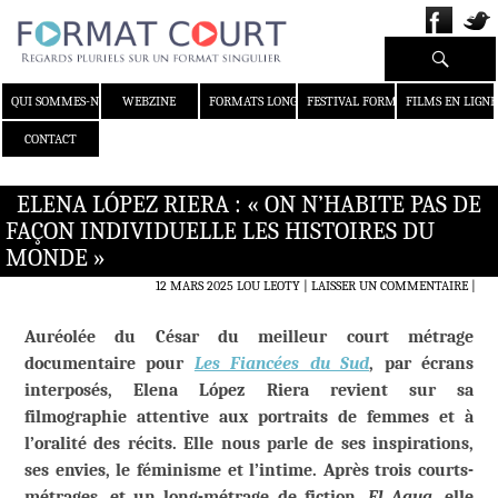
Recherche
ALLER AU CONTENU
QUI SOMMES-NOUS ?
WEBZINE
FORMATS LONGS
FESTIVAL FORMAT COURT
FILMS EN LIGNE
CONTACT
ELENA LÓPEZ RIERA : « ON N’HABITE PAS DE
FAÇON INDIVIDUELLE LES HISTOIRES DU
MONDE »
12 MARS 2025
LOU LEOTY
LAISSER UN COMMENTAIRE
|
Auréolée du César du meilleur court métrage
documentaire pour
Les Fiancées du Sud
, par écrans
interposés, Elena López Riera revient sur sa
filmographie attentive aux portraits de femmes et à
l’oralité des récits. Elle nous parle de ses inspirations,
ses envies, le féminisme et l’intime. Après trois courts-
métrages, et un long-métrage de fiction,
El Agua
, elle