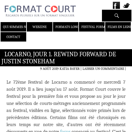
Recherche
ALLER AU CONTENU
QUI SOMMES-NOUS ?
WEBZINE
FORMATS LONGS
FESTIVAL FORMAT COURT
FILMS EN LIGNE
CONTACT
LOCARNO, JOUR 1. REWIND FORWARD DE
JUSTIN STONEHAM
9 AOÛT 2019
KATIA BAYER
LAISSER UN COMMENTAIRE
|
Le 72ème Festival de Locarno a commencé ce mercredi 7
août 2019. Il a lieu jusqu’au 17 août. Format Court couvre le
festival pour la première fois et vous propose au jour le jour
une sélection de courts-métrages anciennement programmés
au festival, visibles en ligne, sélectionnés voire primés lors de
précédentes éditions. Certains films ont été chroniqués en
leurs temps sur notre site, d’autres ont été récemment
découverts en vue de notre
focus
consacré au festival. C’est le