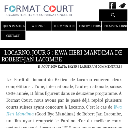
Recherche
ALLER AU CONTENU
QUI SOMMES-NOUS ?
WEBZINE
FORMATS LONGS
FESTIVAL FORMAT COURT
FILMS EN LIGNE
CONTACT
LOCARNO, JOUR 5 : KWA HERI MANDIMA DE
ROBERT-JAN LACOMBE
13 AOÛT 2019
KATIA BAYER
LAISSER UN COMMENTAIRE
|
Les Pardi di Domani du Festival de Locarno couvrent deux
compétitions : l’une, internationale, l’autre, nationale, suisse.
Cette année, 11 films figurent dans ce deuxième programme. À
Format Court, nous avons par le passé déjà repéré plusieurs
courts suisses ayant concouru à Locarno. C’est le cas de
Kwa
Heri Mandima
(Good Bye Mandima) de Robert-Jan Lacombe,
un film ayant remporté le Pardino d’or du meilleur court
métrage suisse à Locarno en 2010 que nous vous proposons