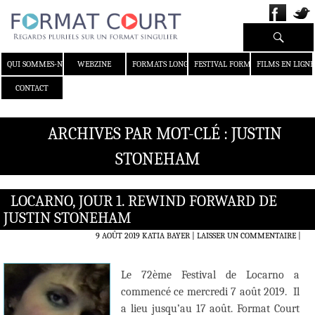
Recherche
ALLER AU CONTENU
QUI SOMMES-NOUS ?
WEBZINE
FORMATS LONGS
FESTIVAL FORMAT COURT
FILMS EN LIGNE
CONTACT
ARCHIVES PAR MOT-CLÉ : JUSTIN
STONEHAM
LOCARNO, JOUR 1. REWIND FORWARD DE
JUSTIN STONEHAM
9 AOÛT 2019
KATIA BAYER
LAISSER UN COMMENTAIRE
|
Le 72ème Festival de Locarno a
commencé ce mercredi 7 août 2019. Il
a lieu jusqu’au 17 août. Format Court