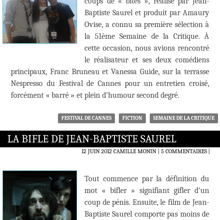
coups de « bites », réalisé par Jean-
Baptiste Saurel et produit par Amaury
Ovise, a connu sa première sélection à
la 51ème Semaine de la Critique. À
cette occasion, nous avions rencontré
le réalisateur et ses deux comédiens
principaux, Franc Bruneau et Vanessa Guide, sur la terrasse
Nespresso du Festival de Cannes pour un entretien croisé,
forcément « barré » et plein d’humour second degré.
FESTIVAL DE CANNES
FICTION
SEMAINE DE LA CRITIQUE
LA BIFLE DE JEAN-BAPTISTE SAUREL
12 JUIN 2012
CAMILLE MONIN
5 COMMENTAIRES
|
Tout commence par la définition du
mot « bifler » signifiant gifler d’un
coup de pénis. Ensuite, le film de Jean-
Baptiste Saurel comporte pas moins de