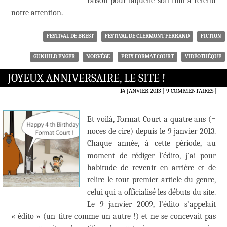
raison pour laquelle son film a retenu
notre attention.
FESTIVAL DE BREST
FESTIVAL DE CLERMONT-FERRAND
FICTION
GUNHILD ENGER
NORVÈGE
PRIX FORMAT COURT
VIDÉOTHÈQUE
JOYEUX ANNIVERSAIRE, LE SITE !
14 JANVIER 2013
9 COMMENTAIRES
|
Et voilà, Format Court a quatre ans (=
noces de cire) depuis le 9 janvier 2013.
Chaque année, à cette période, au
moment de rédiger l’édito, j’ai pour
habitude de revenir en arrière et de
relire le tout premier article du genre,
celui qui a officialisé les débuts du site.
Le 9 janvier 2009, l’édito s’appelait
« édito » (un titre comme un autre !) et ne se concevait pas