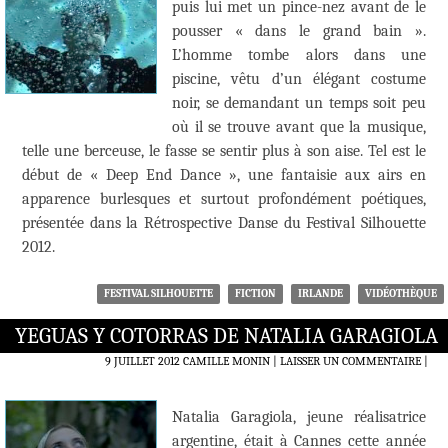
puis lui met un pince-nez avant de le
pousser « dans le grand bain ».
L’homme tombe alors dans une
piscine, vêtu d’un élégant costume
noir, se demandant un temps soit peu
où il se trouve avant que la musique,
telle une berceuse, le fasse se sentir plus à son aise. Tel est le
début de « Deep End Dance », une fantaisie aux airs en
apparence burlesques et surtout profondément poétiques,
présentée dans la Rétrospective Danse du Festival Silhouette
2012.
FESTIVAL SILHOUETTE
FICTION
IRLANDE
VIDÉOTHÈQUE
YEGUAS Y COTORRAS DE NATALIA GARAGIOLA
9 JUILLET 2012
CAMILLE MONIN
LAISSER UN COMMENTAIRE
|
Natalia Garagiola, jeune réalisatrice
argentine, était à Cannes cette année