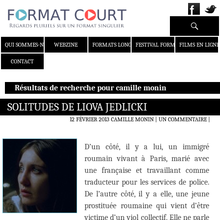
Recherche
ALLER AU CONTENU
QUI SOMMES-NOUS ?
WEBZINE
FORMATS LONGS
FESTIVAL FORMAT COURT
FILMS EN LIGNE
CONTACT
Résultats de recherche pour camille monin
SOLITUDES DE LIOVA JEDLICKI
12 FÉVRIER 2013
CAMILLE MONIN
UN COMMENTAIRE
|
D’un côté, il y a lui, un immigré
roumain vivant à Paris, marié avec
une française et travaillant comme
traducteur pour les services de police.
De l’autre côté, il y a elle, une jeune
prostituée roumaine qui vient d’être
victime d’un viol collectif. Elle ne parle