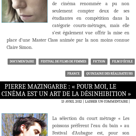
de cinéma renommée a pu non
seulement compter deux de ses
étudiantes en compétition dans la
catégorie courts-métrages, mais elle
s’est également vue offrir la mise en
place d’une Master Class animée par la non moins connue
Claire Simon.
DOCUMENTAIRE
FESTIVAL DE FILMS DE FEMMES
FICTION
FILM D'ÉCOLE
FRANCE
QUINZAINE DES RÉALISATEURS
PIERRE MAZINGARBE : « POUR MOI, LE
CINÉMA EST UN ART DE LA DÉSINHIBITION »
13 AVRIL 2012
LAISSER UN COMMENTAIRE
|
La sélection du court métrage « Les
poissons préfèrent l’eau du bain » au
Festival d’Aubagne est, pour son