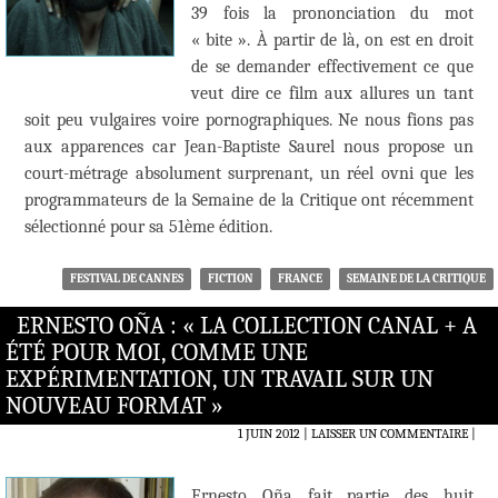
39 fois la prononciation du mot
« bite ». À partir de là, on est en droit
de se demander effectivement ce que
veut dire ce film aux allures un tant
soit peu vulgaires voire pornographiques. Ne nous fions pas
aux apparences car Jean-Baptiste Saurel nous propose un
court-métrage absolument surprenant, un réel ovni que les
programmateurs de la Semaine de la Critique ont récemment
sélectionné pour sa 51ème édition.
FESTIVAL DE CANNES
FICTION
FRANCE
SEMAINE DE LA CRITIQUE
ERNESTO OÑA : « LA COLLECTION CANAL + A
ÉTÉ POUR MOI, COMME UNE
EXPÉRIMENTATION, UN TRAVAIL SUR UN
NOUVEAU FORMAT »
1 JUIN 2012
LAISSER UN COMMENTAIRE
|
Ernesto Oña fait partie des huit